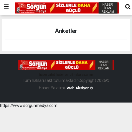
Anketler
haber paketi
haber scripti
haber yazılımı
Tüm hakları saklı tutulmaktadır.Copyright 2026©
Haber Yazılımı:
Web Aksiyon ®
https://www.sorgunmedya.com