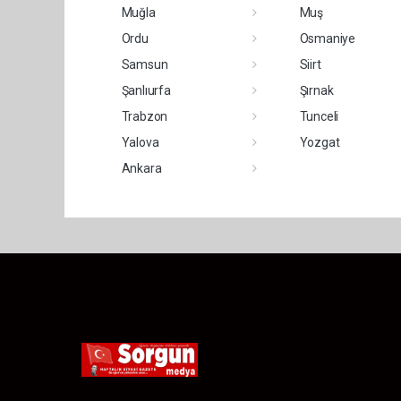
Muğla
Muş
Ordu
Osmaniye
Samsun
Siirt
Şanlıurfa
Şırnak
Trabzon
Tunceli
Yalova
Yozgat
Ankara
Pro-0.031