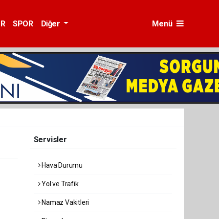
ÜR
SPOR
Diğer
Menü
Servisler
Hava Durumu
Yol ve Trafik
Namaz Vakitleri