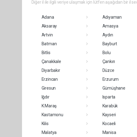
Diğer il ile ilgili veriye ulaşmak için lütfen aşağıdan bir il se
Adana
Adıyaman
Aksaray
Amasya
Artvin
Aydın
Batman
Bayburt
Bitlis
Bolu
Çanakkale
Çankırı
Diyarbakır
Düzce
Erzincan
Erzurum
Giresun
Gümüşhane
Iğdır
Isparta
K.Maraş
Karabük
Kastamonu
Kayseri
Kilis
Kocaeli
Malatya
Manisa