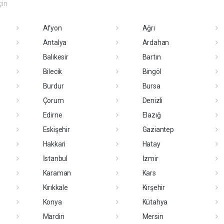
çin
Afyon
Ağrı
Antalya
Ardahan
Balıkesir
Bartın
Bilecik
Bingöl
Burdur
Bursa
Çorum
Denizli
Edirne
Elazığ
Eskişehir
Gaziantep
Hakkari
Hatay
İstanbul
İzmir
Karaman
Kars
Kırıkkale
Kırşehir
Konya
Kütahya
Mardin
Mersin