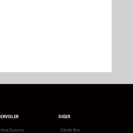
ERVİSLER
DİĞER
Hava Durumu
Sitede Ara