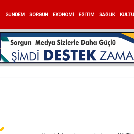
GÜNDEM
SORGUN
EKONOMİ
EĞİTİM
SAĞLIK
KÜLT