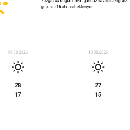
Yozgat da bugün hava
, gündüz hava sıcaklığı
30
gece ise
16
olması bekleniyor.
09.08.2026
10.08.2026
28
27
17
15