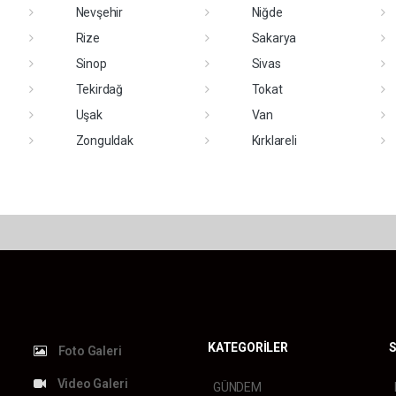
Nevşehir
Niğde
Rize
Sakarya
Sinop
Sivas
Tekirdağ
Tokat
Uşak
Van
Zonguldak
Kırklareli
KATEGORİLER
S
Foto Galeri
Video Galeri
GÜNDEM