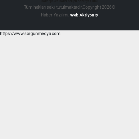
haber paketi
haber scripti
haber yazılımı
Tüm hakları saklı tutulmaktadır.Copyright 2026©
Haber Yazılımı:
Web Aksiyon ®
https://www.sorgunmedya.com