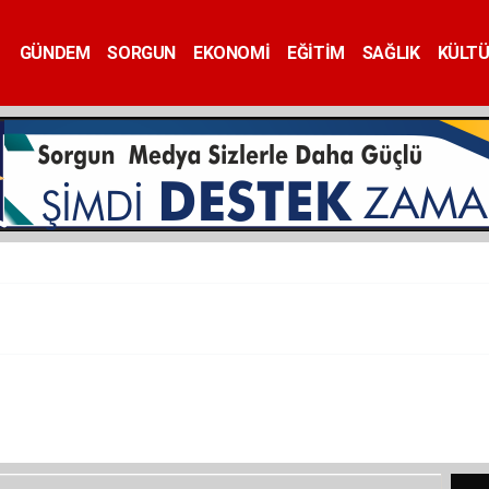
GÜNDEM
SORGUN
EKONOMİ
EĞİTİM
SAĞLIK
KÜLT