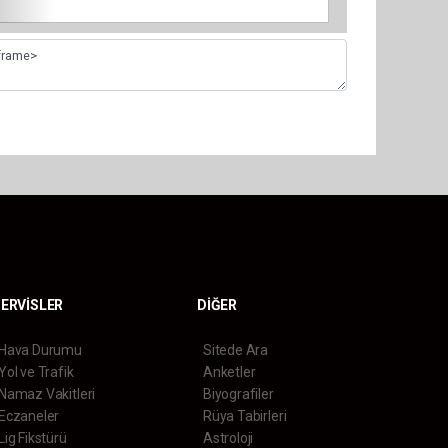
ERVİSLER
DİĞER
Hava Durumu
Sitede Ara
Yol ve Trafik
Anketler
Namaz Vakitleri
Biyografiler
Eczaneler
Rüya Tabirleri
Lig Fikstürü
Astroloji