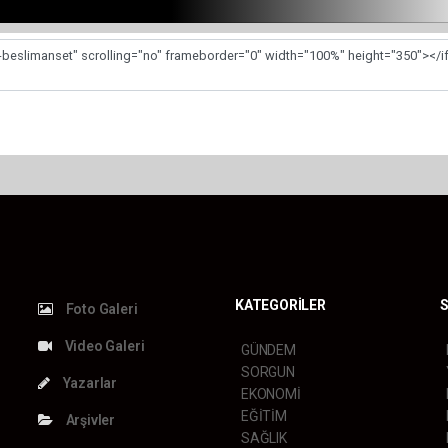
KATEGORİLER
S
Foto Galeri
Video Galeri
GÜNDEM
SORGUN
Yazarlar
EKONOMİ
EĞİTİM
Arşivler
SAĞLIK