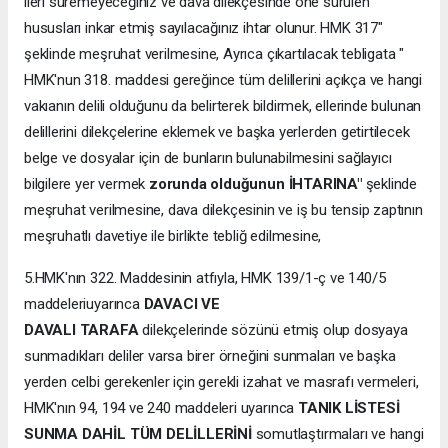
ileri süremeyeceğiniz ve dava dilekçesinde öne sürülen
hususları inkar etmiş sayılacağınız ihtar olunur. HMK 317"
şeklinde meşruhat verilmesine, Ayrıca çıkartılacak tebligata "
HMK'nun 318. maddesi gereğince tüm delillerini açıkça ve hangi
vakıanın delili olduğunu da belirterek bildirmek, ellerinde bulunan
delillerini dilekçelerine eklemek ve başka yerlerden getirtilecek
belge ve dosyalar için de bunların bulunabilmesini sağlayıcı
bilgilere yer vermek
zorunda olduğunun İHTARINA"
şeklinde
meşruhat verilmesine, dava dilekçesinin ve iş bu tensip zaptının
meşruhatlı davetiye ile birlikte tebliğ edilmesine,
5.HMK'nın 322. Maddesinin atfıyla, HMK 139/1-ç ve 140/5
maddeleriuyarınca
DAVACI VE
DAVALI
TARAFA
dilekçelerinde sözünü etmiş olup dosyaya
sunmadıkları deliler varsa birer örneğini sunmaları ve başka
yerden celbi gerekenler için gerekli izahat ve masrafı vermeleri,
HMK'nın 94, 194 ve 240 maddeleri uyarınca
TANIK LİSTESİ
SUNMA DAHİL TÜM DELİLLERİNİ
somutlaştırmaları ve hangi