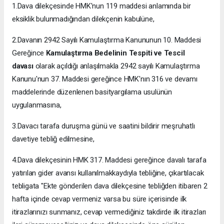
1.Dava dilekçesinde HMK'nun 119 maddesi anlamında bir
eksiklik bulunmadığından dilekçenin kabulüne,
2.Davanın 2942 Sayılı Kamulaştırma Kanununun 10. Maddesi
Gereğince
Kamulaştırma Bedelinin Tespiti ve Tescil
davası
olarak açıldığı anlaşılmakla 2942 sayılı Kamulaştırma
Kanunu'nun 37. Maddesi gereğince HMK'nın 316 ve devamı
maddelerinde düzenlenen basityargılama usulünün
uygulanmasına,
3.Davacı tarafa duruşma günü ve saatini bildirir meşruhatlı
davetiye tebliğ edilmesine,
4.Dava dilekçesinin HMK 317. Maddesi gereğince davalı tarafa
yatırılan gider avansı kullanılmakkaydıyla tebliğine, çıkartılacak
tebligata "Ekte gönderilen dava dilekçesine tebliğden itibaren 2
hafta içinde cevap vermeniz varsa bu süre içerisinde ilk
itirazlarınızı sunmanız, cevap vermediğiniz takdirde ilk itirazları