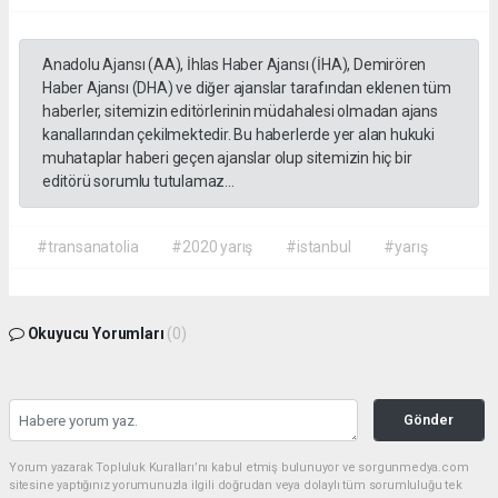
Anadolu Ajansı (AA), İhlas Haber Ajansı (İHA), Demirören
Haber Ajansı (DHA) ve diğer ajanslar tarafından eklenen tüm
haberler, sitemizin editörlerinin müdahalesi olmadan ajans
kanallarından çekilmektedir. Bu haberlerde yer alan hukuki
muhataplar haberi geçen ajanslar olup sitemizin hiç bir
editörü sorumlu tutulamaz...
#transanatolia
#2020 yarış
#istanbul
#yarış
Okuyucu Yorumları
(0)
Gönder
Yorum yazarak Topluluk Kuralları’nı kabul etmiş bulunuyor ve sorgunmedya.com
sitesine yaptığınız yorumunuzla ilgili doğrudan veya dolaylı tüm sorumluluğu tek