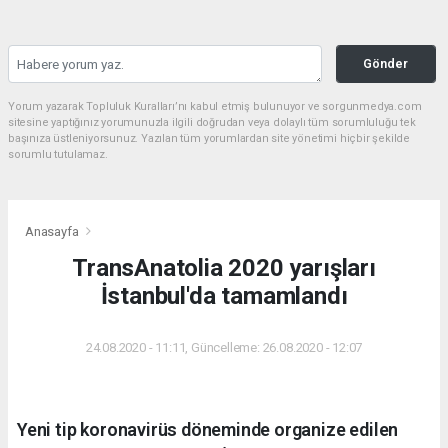
Gönder
Yorum yazarak Topluluk Kuralları’nı kabul etmiş bulunuyor ve sorgunmedya.com
sitesine yaptığınız yorumunuzla ilgili doğrudan veya dolaylı tüm sorumluluğu tek
başınıza üstleniyorsunuz. Yazılan tüm yorumlardan site yönetimi hiçbir şekilde
sorumlu tutulamaz.
Anasayfa
TransAnatolia 2020 yarışları
İstanbul'da tamamlandı
24.08.2020 - 11:11, Güncelleme: 26.08.2020 - 12:07
Yeni tip koronavirüs döneminde organize edilen