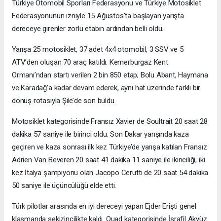
Türkiye Otomobil Sporları Federasyonu ve Türkiye Motosiklet
Federasyonunun izniyle 15 Ağustos'ta başlayan yarışta
dereceye girenler zorlu etabın ardından belli oldu.
Yarışa 25 motosiklet, 37 adet 4x4 otomobil, 3 SSV ve 5
ATV’den oluşan 70 araç katıldı. Kemerburgaz Kent
Ormanı’ndan startı verilen 2 bin 850 etap; Bolu Abant, Haymana
ve Karadağ’a kadar devam ederek, aynı hat üzerinde farklı bir
dönüş rotasıyla Şile’de son buldu.
Motosiklet kategorisinde Fransız Xavier de Soultrait 20 saat 28
dakika 57 saniye ile birinci oldu. Son Dakar yarışında kaza
geçiren ve kaza sonrası ilk kez Türkiye’de yarışa katılan Fransız
Adrien Van Beveren 20 saat 41 dakika 11 saniye ile ikinciliği, iki
kez İtalya şampiyonu olan Jacopo Cerutti de 20 saat 54 dakika
50 saniye ile üçüncülüğü elde etti.
Türk pilotlar arasında en iyi dereceyi yapan Ejder Erişti genel
klasmanda sekizincilikte kaldı. Quad kategorisinde İsrafil Akyüz