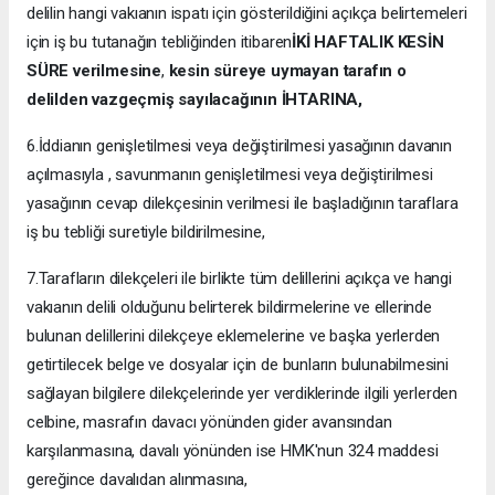
delilin hangi vakıanın ispatı için gösterildiğini açıkça belirtemeleri
için iş bu tutanağın tebliğinden itibaren
İKİ HAFTALIK KESİN
SÜRE verilmesine
,
kesin süreye uymayan tarafın o
delilden vazgeçmiş sayılacağının İHTARINA,
6.İddianın genişletilmesi veya değiştirilmesi yasağının davanın
açılmasıyla , savunmanın genişletilmesi veya değiştirilmesi
yasağının cevap dilekçesinin verilmesi ile başladığının taraflara
iş bu tebliği suretiyle bildirilmesine,
7.Tarafların dilekçeleri ile birlikte tüm delillerini açıkça ve hangi
vakıanın delili olduğunu belirterek bildirmelerine ve ellerinde
bulunan delillerini dilekçeye eklemelerine ve başka yerlerden
getirtilecek belge ve dosyalar için de bunların bulunabilmesini
sağlayan bilgilere dilekçelerinde yer verdiklerinde ilgili yerlerden
celbine, masrafın davacı yönünden gider avansından
karşılanmasına, davalı yönünden ise HMK'nun 324 maddesi
gereğince davalıdan alınmasına,