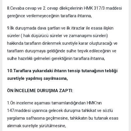
8.Cevaba cevap ve 2. cevap dilekçelerinin HMK 317/3 maddesi
gereğince verilemeyeceğinin taraflara ihtarına,
9.İlk duruşmada dava şartları ve ilk itirazlar ile esasa ilişkin
süreler ( hak düşürücü süreler ve zamanaşımı süreleri)
hakkında tarafların dinlenmek suretiyle karar oluşturacağı ve
tarafların duruşmaya geldiğinde sulhe teşvik edileceğinin ve
sulhe hazırlıklı gelmeleri gerektiğinin taraflara ihtarına,
10.Taraflara yukarıdaki ihtarın tensip tutanağının tebliği
suretiyle yapılmış sayılmasına,
ÖN İNCELEME DURUŞMA ZAPTI:
1.Ön inceleme aşaması tamamlandığından HMK'nın
147.maddesi uyarınca gelecek duruşma tahkikat ve sözlü
yargılama safhasına geçilmesine, tahkikatın bu tutanak esas
alınmak suretiyle yürütülmesine,