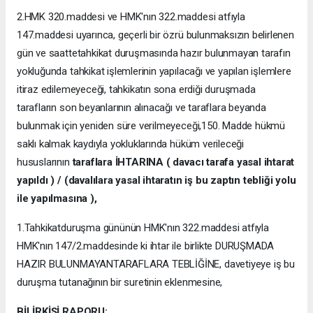
2.HMK 320.maddesi ve HMK'nın 322.maddesi atfıyla
147.maddesi uyarınca, geçerli bir özrü bulunmaksızın belirlenen
gün ve saattetahkikat duruşmasında hazır bulunmayan tarafın
yokluğunda tahkikat işlemlerinin yapılacağı ve yapılan işlemlere
itiraz edilemeyeceği, tahkikatın sona erdiği duruşmada
tarafların son beyanlarının alınacağı ve taraflara beyanda
bulunmak için yeniden süre verilmeyeceği,150. Madde hükmü
saklı kalmak kaydıyla yokluklarında hüküm verileceği
hususlarının
taraflara İHTARINA ( davacı tarafa yasal ihtarat
yapıldı ) / (davalılara yasal ihtaratın iş bu zaptın tebliği yolu
ile yapılmasına ),
1.Tahkikatduruşma gününün HMK'nın 322.maddesi atfıyla
HMK'nın 147/2.maddesinde ki ihtar ile birlikte DURUŞMADA
HAZIR BULUNMAYANTARAFLARA TEBLİĞİNE, davetiyeye iş bu
duruşma tutanağının bir suretinin eklenmesine,
BİLİRKİŞİ RAPORU: