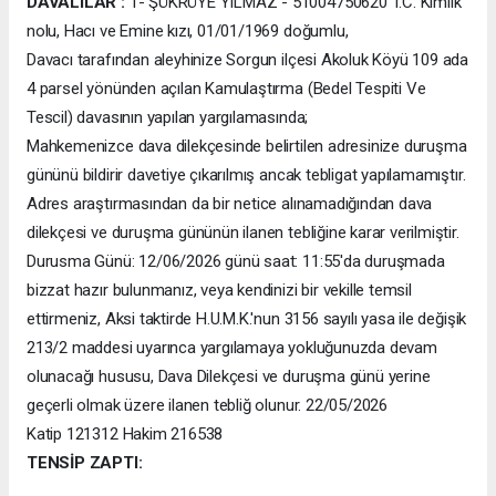
DAVALILAR
:
1- ŞÜKRÜYE YILMAZ - 51004750620 T.C. Kimlik
nolu, Hacı ve Emine kızı, 01/01/1969 doğumlu,
Davacı tarafından aleyhinize Sorgun ilçesi Akoluk Köyü 109 ada
4 parsel yönünden açılan Kamulaştırma (Bedel Tespiti Ve
Tescil) davasının yapılan yargılamasında;
Mahkemenizce dava dilekçesinde belirtilen adresinize duruşma
gününü bildirir davetiye çıkarılmış ancak tebligat yapılamamıştır.
Adres araştırmasından da bir netice alınamadığından dava
dilekçesi ve duruşma gününün ilanen tebliğine karar verilmiştir.
Durusma Günü: 12/06/2026 günü saat: 11:55'da duruşmada
bizzat hazır bulunmanız, veya kendinizi bir vekille temsil
ettirmeniz, Aksi taktirde H.U.M.K.'nun 3156 sayılı yasa ile değişik
213/2 maddesi uyarınca yargılamaya yokluğunuzda devam
olunacağı hususu, Dava Dilekçesi ve duruşma günü yerine
geçerli olmak üzere ilanen tebliğ olunur. 22/05/2026
Katip 121312 Hakim 216538
TENSİP ZAPTI: