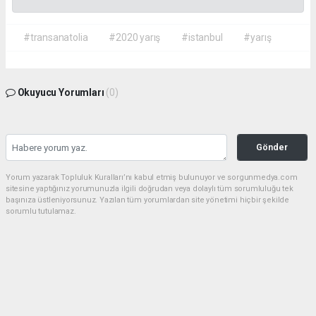
#transanatolia
#2020 yarış
#istanbul
#yarış
Okuyucu Yorumları
(0)
Gönder
Yorum yazarak Topluluk Kuralları’nı kabul etmiş bulunuyor ve sorgunmedya.com
sitesine yaptığınız yorumunuzla ilgili doğrudan veya dolaylı tüm sorumluluğu tek
başınıza üstleniyorsunuz. Yazılan tüm yorumlardan site yönetimi hiçbir şekilde
sorumlu tutulamaz.
haber paketi
haber scripti
haber yazılımı
Tüm hakları saklı tutulmaktadır.Copyright 2026©