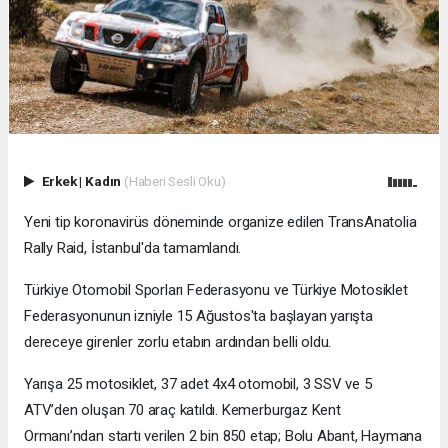
Erkek
|
Kadın
(Haberi Sesli Oku)
Yeni tip koronavirüs döneminde organize edilen TransAnatolia
Rally Raid, İstanbul'da tamamlandı.
Türkiye Otomobil Sporları Federasyonu ve Türkiye Motosiklet
Federasyonunun izniyle 15 Ağustos'ta başlayan yarışta
dereceye girenler zorlu etabın ardından belli oldu.
Yarışa 25 motosiklet, 37 adet 4x4 otomobil, 3 SSV ve 5
ATV’den oluşan 70 araç katıldı. Kemerburgaz Kent
Ormanı’ndan startı verilen 2 bin 850 etap; Bolu Abant, Haymana