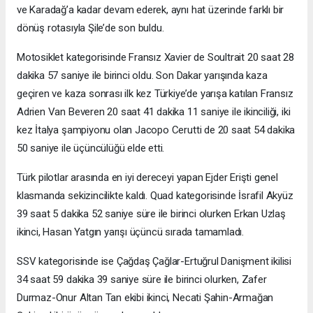
ve Karadağ’a kadar devam ederek, aynı hat üzerinde farklı bir
dönüş rotasıyla Şile’de son buldu.
Motosiklet kategorisinde Fransız Xavier de Soultrait 20 saat 28
dakika 57 saniye ile birinci oldu. Son Dakar yarışında kaza
geçiren ve kaza sonrası ilk kez Türkiye’de yarışa katılan Fransız
Adrien Van Beveren 20 saat 41 dakika 11 saniye ile ikinciliği, iki
kez İtalya şampiyonu olan Jacopo Cerutti de 20 saat 54 dakika
50 saniye ile üçüncülüğü elde etti.
Türk pilotlar arasında en iyi dereceyi yapan Ejder Erişti genel
klasmanda sekizincilikte kaldı. Quad kategorisinde İsrafil Akyüz
39 saat 5 dakika 52 saniye süre ile birinci olurken Erkan Uzlaş
ikinci, Hasan Yatgın yarışı üçüncü sırada tamamladı.
SSV kategorisinde ise Çağdaş Çağlar-Ertuğrul Danişment ikilisi
34 saat 59 dakika 39 saniye süre ile birinci olurken, Zafer
Durmaz-Onur Altan Tan ekibi ikinci, Necati Şahin-Armağan