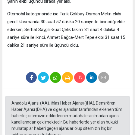
Şahin ekibi üçüncü sırada yer aldı.
Otomobil kategorisinde ise Tarık Gökbay-Osman Metin ekibi
genel klasmanda 30 saat 52 dakika 20 saniye ile birinciliği elde
ederken, Serhat Saygılı-Suat Çelik takımı 31 saat 4 dakika 4
saniye süre ile ikinci, Ahmet Bağce-Mert Tepe ekibi 31 saat 15
dakika 21 saniye süre ile üçüncü oldu.
Anadolu Ajansı (AA), İhlas Haber Ajansı (İHA), Demirören
Haber Ajansı (DHA) ve diğer ajanslar tarafından eklenen tüm
haberler, sitemizin editörlerinin müdahalesi olmadan ajans
kanallarından çekilmektedir. Bu haberlerde yer alan hukuki
muhataplar haberi geçen ajanslar olup sitemizin hiç bir
editörü sorumlu tutulamaz...