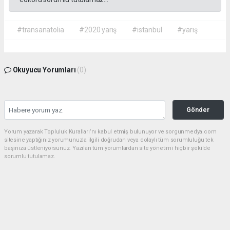
#transanatolia
#2020 yarış
#istanbul
#yarış
Okuyucu Yorumları
(0)
Gönder
Yorum yazarak Topluluk Kuralları’nı kabul etmiş bulunuyor ve sorgunmedya.com
sitesine yaptığınız yorumunuzla ilgili doğrudan veya dolaylı tüm sorumluluğu tek
başınıza üstleniyorsunuz. Yazılan tüm yorumlardan site yönetimi hiçbir şekilde
sorumlu tutulamaz.
haber paketi
haber scripti
haber yazılımı
Tüm hakları saklı tutulmaktadır.Copyright 2026©