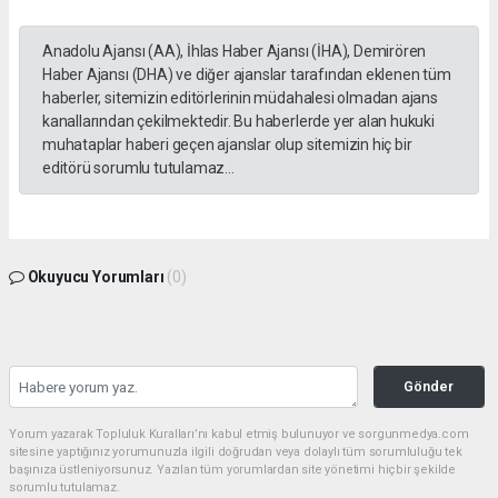
Anadolu Ajansı (AA), İhlas Haber Ajansı (İHA), Demirören
Haber Ajansı (DHA) ve diğer ajanslar tarafından eklenen tüm
haberler, sitemizin editörlerinin müdahalesi olmadan ajans
kanallarından çekilmektedir. Bu haberlerde yer alan hukuki
muhataplar haberi geçen ajanslar olup sitemizin hiç bir
editörü sorumlu tutulamaz...
Okuyucu Yorumları
(0)
Gönder
Yorum yazarak Topluluk Kuralları’nı kabul etmiş bulunuyor ve sorgunmedya.com
sitesine yaptığınız yorumunuzla ilgili doğrudan veya dolaylı tüm sorumluluğu tek
başınıza üstleniyorsunuz. Yazılan tüm yorumlardan site yönetimi hiçbir şekilde
sorumlu tutulamaz.