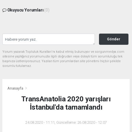
Okuyucu Yorumları
(0)
Gönder
Yorum yazarak Topluluk Kuralları’nı kabul etmiş bulunuyor ve sorgunmedya.com
sitesine yaptığınız yorumunuzla ilgili doğrudan veya dolaylı tüm sorumluluğu tek
başınıza üstleniyorsunuz. Yazılan tüm yorumlardan site yönetimi hiçbir şekilde
sorumlu tutulamaz.
Anasayfa
TransAnatolia 2020 yarışları
İstanbul'da tamamlandı
24.08.2020 - 11:11, Güncelleme: 26.08.2020 - 12:07