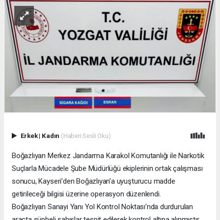
Erkek
|
Kadın
(Haberi Sesli Oku)
Boğazlıyan Merkez Jandarma Karakol Komutanlığı ile Narkotik
Suçlarla Mücadele Şube Müdürlüğü ekiplerinin ortak çalışması
sonucu, Kayseri’den Boğazlıyan’a uyuşturucu madde
getirileceği bilgisi üzerine operasyon düzenlendi.
Boğazlıyan Sanayi Yanı Yol Kontrol Noktası’nda durdurulan
araçta şüpheli şahıslar tespit edilerek kontrol altına alınmıştır.