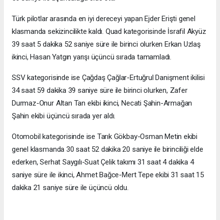
Türk pilotlar arasında en iyi dereceyi yapan Ejder Erişti genel
klasmanda sekizincilikte kaldı. Quad kategorisinde İsrafil Akyüz
39 saat 5 dakika 52 saniye süre ile birinci olurken Erkan Uzlaş
ikinci, Hasan Yatgın yarışı üçüncü sırada tamamladı.
SSV kategorisinde ise Çağdaş Çağlar-Ertuğrul Danişment ikilisi
34 saat 59 dakika 39 saniye süre ile birinci olurken, Zafer
Durmaz-Onur Altan Tan ekibi ikinci, Necati Şahin-Armağan
Şahin ekibi üçüncü sırada yer aldı.
Otomobil kategorisinde ise Tarık Gökbay-Osman Metin ekibi
genel klasmanda 30 saat 52 dakika 20 saniye ile birinciliği elde
ederken, Serhat Saygılı-Suat Çelik takımı 31 saat 4 dakika 4
saniye süre ile ikinci, Ahmet Bağce-Mert Tepe ekibi 31 saat 15
dakika 21 saniye süre ile üçüncü oldu.