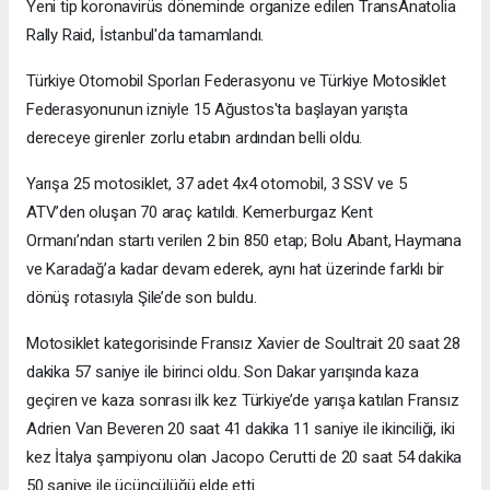
Yeni tip koronavirüs döneminde organize edilen TransAnatolia
Rally Raid, İstanbul'da tamamlandı.
Türkiye Otomobil Sporları Federasyonu ve Türkiye Motosiklet
Federasyonunun izniyle 15 Ağustos'ta başlayan yarışta
dereceye girenler zorlu etabın ardından belli oldu.
Yarışa 25 motosiklet, 37 adet 4x4 otomobil, 3 SSV ve 5
ATV’den oluşan 70 araç katıldı. Kemerburgaz Kent
Ormanı’ndan startı verilen 2 bin 850 etap; Bolu Abant, Haymana
ve Karadağ’a kadar devam ederek, aynı hat üzerinde farklı bir
dönüş rotasıyla Şile’de son buldu.
Motosiklet kategorisinde Fransız Xavier de Soultrait 20 saat 28
dakika 57 saniye ile birinci oldu. Son Dakar yarışında kaza
geçiren ve kaza sonrası ilk kez Türkiye’de yarışa katılan Fransız
Adrien Van Beveren 20 saat 41 dakika 11 saniye ile ikinciliği, iki
kez İtalya şampiyonu olan Jacopo Cerutti de 20 saat 54 dakika
50 saniye ile üçüncülüğü elde etti.