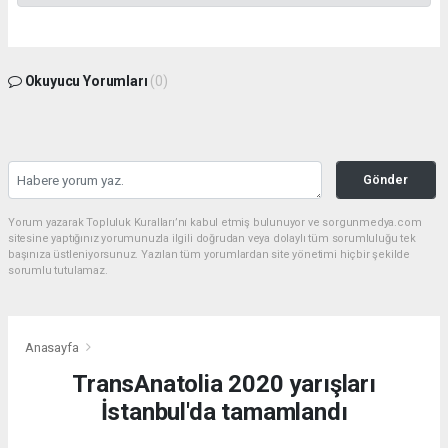
Okuyucu Yorumları
(0)
Gönder
Yorum yazarak Topluluk Kuralları’nı kabul etmiş bulunuyor ve sorgunmedya.com
sitesine yaptığınız yorumunuzla ilgili doğrudan veya dolaylı tüm sorumluluğu tek
başınıza üstleniyorsunuz. Yazılan tüm yorumlardan site yönetimi hiçbir şekilde
sorumlu tutulamaz.
Anasayfa
TransAnatolia 2020 yarışları
İstanbul'da tamamlandı