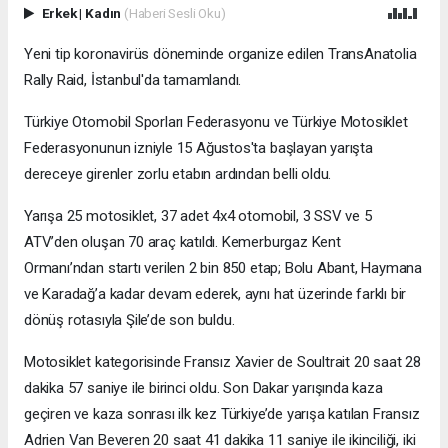
Erkek
|
Kadın
(Haberi Sesli Oku)
Yeni tip koronavirüs döneminde organize edilen TransAnatolia
Rally Raid, İstanbul'da tamamlandı.
Türkiye Otomobil Sporları Federasyonu ve Türkiye Motosiklet
Federasyonunun izniyle 15 Ağustos'ta başlayan yarışta
dereceye girenler zorlu etabın ardından belli oldu.
Yarışa 25 motosiklet, 37 adet 4x4 otomobil, 3 SSV ve 5
ATV’den oluşan 70 araç katıldı. Kemerburgaz Kent
Ormanı’ndan startı verilen 2 bin 850 etap; Bolu Abant, Haymana
ve Karadağ’a kadar devam ederek, aynı hat üzerinde farklı bir
dönüş rotasıyla Şile’de son buldu.
Motosiklet kategorisinde Fransız Xavier de Soultrait 20 saat 28
dakika 57 saniye ile birinci oldu. Son Dakar yarışında kaza
geçiren ve kaza sonrası ilk kez Türkiye’de yarışa katılan Fransız
Adrien Van Beveren 20 saat 41 dakika 11 saniye ile ikinciliği, iki