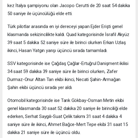
kez İtalya şampiyonu olan Jacopo Cerutti de 20 saat 54 dakika
50 saniye ile üçüncülüğü elde etti.
Türk pilotlar arasında en iyi dereceyi yapan Ejder Erişti genel
klasmanda sekizincilikte kaldı. Quad kategorisinde İsrafil Akyüz
39 saat 5 dakika 52 saniye süre ile birinci olurken Erkan Uzlaş
ikinci, Hasan Yatgın yarışı üçüncü sırada tamamladı.
SSV kategorisinde ise Çağdaş Çağlar-Ertuğrul Danişment ikilisi
34 saat 59 dakika 39 saniye süre ile birinci olurken, Zafer
Durmaz-Onur Altan Tan ekibi ikinci, Necati Şahin-Armağan
Şahin ekibi üçüncü sırada yer aldı.
Otomobil kategorisinde ise Tarık Gökbay-Osman Metin ekibi
genel klasmanda 30 saat 52 dakika 20 saniye ile birinciliği elde
ederken, Serhat Saygılı-Suat Çelik takımı 31 saat 4 dakika 4
saniye süre ile ikinci, Ahmet Bağce-Mert Tepe ekibi 31 saat 15
dakika 21 saniye süre ile üçüncü oldu.