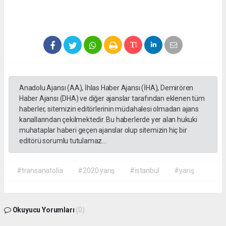
Anadolu Ajansı (AA), İhlas Haber Ajansı (İHA), Demirören
Haber Ajansı (DHA) ve diğer ajanslar tarafından eklenen tüm
haberler, sitemizin editörlerinin müdahalesi olmadan ajans
kanallarından çekilmektedir. Bu haberlerde yer alan hukuki
muhataplar haberi geçen ajanslar olup sitemizin hiç bir
editörü sorumlu tutulamaz...
#transanatolia
#2020 yarış
#istanbul
#yarış
Okuyucu Yorumları
(0)