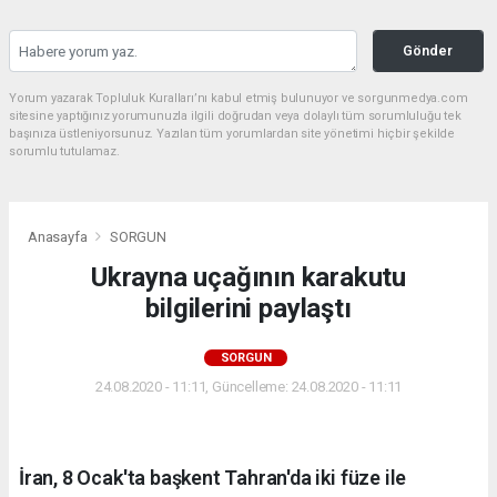
Gönder
Yorum yazarak Topluluk Kuralları’nı kabul etmiş bulunuyor ve sorgunmedya.com
sitesine yaptığınız yorumunuzla ilgili doğrudan veya dolaylı tüm sorumluluğu tek
başınıza üstleniyorsunuz. Yazılan tüm yorumlardan site yönetimi hiçbir şekilde
sorumlu tutulamaz.
Anasayfa
SORGUN
Ukrayna uçağının karakutu
bilgilerini paylaştı
SORGUN
24.08.2020 - 11:11, Güncelleme: 24.08.2020 - 11:11
İran, 8 Ocak'ta başkent Tahran'da iki füze ile