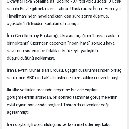
Ukrayna Hava Yollarına ait "Boeing 737" tipi yolcu uçağı, 8 Ocak
sabahı Kiev'e gitmek üzere Tahran Uluslararası İmam Humeyni
Havalimanı'ndan havalandıktan kısa süre sonra düşmüş,
uçaktaki 176 kişiden kurtulan olmamıştı.
İran Genelkurmay Başkanlığı, Ukrayna uçağının "hassas askeri
bir noktanın" üzerinden geçerken "insani hata" sonucu hava
savunma sistemince fırlatılan iki füzeyle yanlışlıkla
düşürüldüğünü açıklamıştı.
İran Devrim Muhafızları Ordusu, uçağın düşürülmesinden birkaç
saat önce ABD'nin Irak'taki üslerine füze saldırısı düzenlemişti.
İki ülke yetkilileri arasında geçen ay Kiev'de yapılan
görüşmelerinin ardından, bir sonraki tazminat görüşmelerinin
eylül ayının sonlarında başkent Tahran'da düzenleneceği
açıklanmıştı.
İran olayla ilgili sorumluluğunu ve tazminat ödemeyi kabul