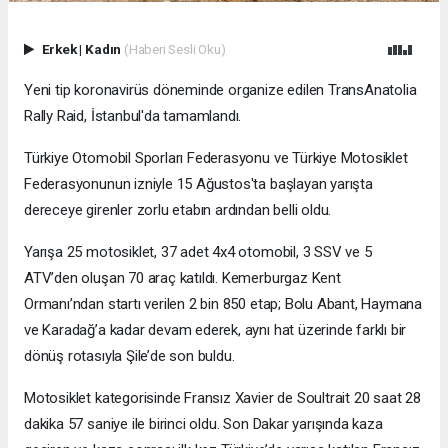
Erkek
|
Kadın
(Haberi Sesli Oku)
Yeni tip koronavirüs döneminde organize edilen TransAnatolia
Rally Raid, İstanbul'da tamamlandı.
Türkiye Otomobil Sporları Federasyonu ve Türkiye Motosiklet
Federasyonunun izniyle 15 Ağustos'ta başlayan yarışta
dereceye girenler zorlu etabın ardından belli oldu.
Yarışa 25 motosiklet, 37 adet 4x4 otomobil, 3 SSV ve 5
ATV’den oluşan 70 araç katıldı. Kemerburgaz Kent
Ormanı’ndan startı verilen 2 bin 850 etap; Bolu Abant, Haymana
ve Karadağ’a kadar devam ederek, aynı hat üzerinde farklı bir
dönüş rotasıyla Şile’de son buldu.
Motosiklet kategorisinde Fransız Xavier de Soultrait 20 saat 28
dakika 57 saniye ile birinci oldu. Son Dakar yarışında kaza