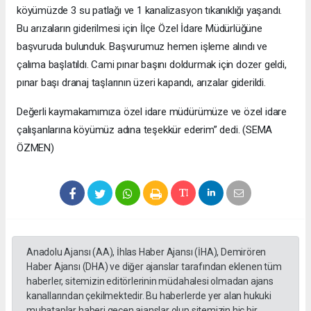
köyümüzde 3 su patlağı ve 1 kanalizasyon tıkanıklığı yaşandı.
Bu arızaların giderilmesi için İlçe Özel İdare Müdürlüğüne
başvuruda bulunduk. Başvurumuz hemen işleme alındı ve
çalıma başlatıldı. Cami pınar başını doldurmak için dozer geldi,
pınar başı dranaj taşlarının üzeri kapandı, arızalar giderildi.
Değerli kaymakamımıza özel idare müdürümüze ve özel idare
çalışanlarına köyümüz adına teşekkür ederim” dedi. (SEMA
ÖZMEN)
Anadolu Ajansı (AA), İhlas Haber Ajansı (İHA), Demirören
Haber Ajansı (DHA) ve diğer ajanslar tarafından eklenen tüm
haberler, sitemizin editörlerinin müdahalesi olmadan ajans
kanallarından çekilmektedir. Bu haberlerde yer alan hukuki
muhataplar haberi geçen ajanslar olup sitemizin hiç bir