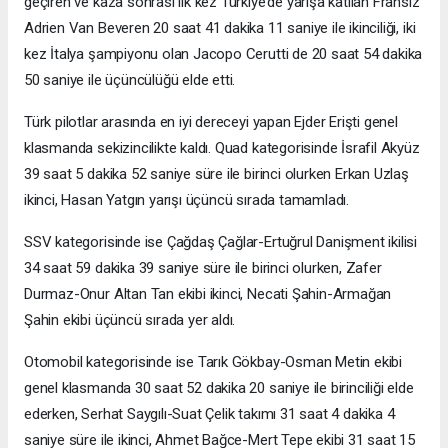
geçiren ve kaza sonrası ilk kez Türkiye’de yarışa katılan Fransız
Adrien Van Beveren 20 saat 41 dakika 11 saniye ile ikinciliği, iki
kez İtalya şampiyonu olan Jacopo Cerutti de 20 saat 54 dakika
50 saniye ile üçüncülüğü elde etti.
Türk pilotlar arasında en iyi dereceyi yapan Ejder Erişti genel
klasmanda sekizincilikte kaldı. Quad kategorisinde İsrafil Akyüz
39 saat 5 dakika 52 saniye süre ile birinci olurken Erkan Uzlaş
ikinci, Hasan Yatgın yarışı üçüncü sırada tamamladı.
SSV kategorisinde ise Çağdaş Çağlar-Ertuğrul Danişment ikilisi
34 saat 59 dakika 39 saniye süre ile birinci olurken, Zafer
Durmaz-Onur Altan Tan ekibi ikinci, Necati Şahin-Armağan
Şahin ekibi üçüncü sırada yer aldı.
Otomobil kategorisinde ise Tarık Gökbay-Osman Metin ekibi
genel klasmanda 30 saat 52 dakika 20 saniye ile birinciliği elde
ederken, Serhat Saygılı-Suat Çelik takımı 31 saat 4 dakika 4
saniye süre ile ikinci, Ahmet Bağce-Mert Tepe ekibi 31 saat 15