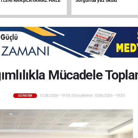
ETLERİ KARŞILAYAMAZ HALE
Sorgun’da yaz okulu
ımlılıkla Mücadele Toplan
10.06.2026 - 19:35, Güncelleme: 10.06.2026 - 19:35
GÜNDEM