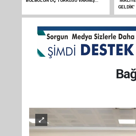
BÜLBÜLÜN ÜÇ TÜRKÜSÜ VARMIŞ…
“MALİY
GELDİK"
Bağ