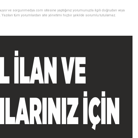
nuyor ve sorgunmedya.com sitesine yaptığınız yorumunuzla ilgili doğrudan veya
. Yazılan tüm yorumlardan site yönetimi hiçbir şekilde sorumlu tutulamaz.