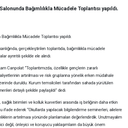
alonunda Bağımlılıkla Mücadele Toplantısı yapıldı.
ağımlılıkla Mücadele Toplantısı yapıldı.
ığında, gerçekleştirilen toplantıda, bağımlılıkla mücadele
 ayrıntılı şekilde ele alındı.
m Canpolat “Toplantımızda, özellikle gençlerin zararlı
aliyetlerinin artırılması ve risk gruplarına yönelik erken müdahale
zerinde duruldu. Kurum temsilcileri tarafından sahada yürütülen
rileri detaylı şekilde paylaşıldı” dedi.
sağlık birimleri ve kolluk kuvvetleri arasında iş birliğinin daha etkin
 ifade ederek “Okullarda yapılacak bilgilendirme seminerleri, ailelere
inliklerin artırılması yönünde planlamaları değerlendirdik. Unutmayalım
ici değil, önleyici ve koruyucu yaklaşımların da büyük önem