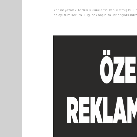
Yorum yazarak Topluluk Kuralları’nı kabul etmiş bulu
dolaylı tüm sorumluluğu tek başınıza üstleniyorsunuz