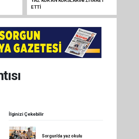
YAZ KUR’AN KURSLARINI ZİYARET
ETTİ
tısı
İlginizi Çekebilir
Sorgun’da yaz okulu