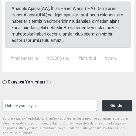
Anadolu Ajansı (AA), İhlas Haber Ajansı (İHA), Demirören
Haber Ajansı (DHA) ve diğer ajanslar tarafından eklenen tüm
haberler, sitemizin editörlerinin müdahalesi olmadan ajans
kanallarından çekilmektedir. Bu haberlerde yer alan hukuki
muhataplar haberi geçen ajanslar olup sitemizin hiç bir
editörü sorumlu tutulamaz...
#transanatolia
#2020 yarış
#istanbul
#yarış
Okuyucu Yorumları
(0)
Gönder
Yorum yazarak Topluluk Kuralları’nı kabul etmiş bulunuyor ve sorgunmedya.com
sitesine yaptığınız yorumunuzla ilgili doğrudan veya dolaylı tüm sorumluluğu tek
başınıza üstleniyorsunuz. Yazılan tüm yorumlardan site yönetimi hiçbir şekilde
sorumlu tutulamaz.