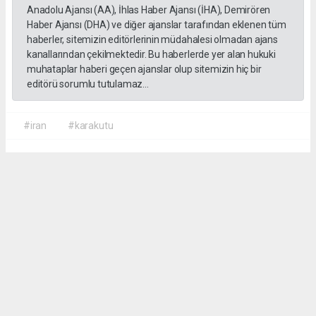
Anadolu Ajansı (AA), İhlas Haber Ajansı (İHA), Demirören
Haber Ajansı (DHA) ve diğer ajanslar tarafından eklenen tüm
haberler, sitemizin editörlerinin müdahalesi olmadan ajans
kanallarından çekilmektedir. Bu haberlerde yer alan hukuki
muhataplar haberi geçen ajanslar olup sitemizin hiç bir
editörü sorumlu tutulamaz...
#iran
#karakutu
Okuyucu Yorumları
(0)
Gönder
Yorum yazarak Topluluk Kuralları’nı kabul etmiş bulunuyor ve sorgunmedya.com
sitesine yaptığınız yorumunuzla ilgili doğrudan veya dolaylı tüm sorumluluğu tek
başınıza üstleniyorsunuz. Yazılan tüm yorumlardan site yönetimi hiçbir şekilde
sorumlu tutulamaz.