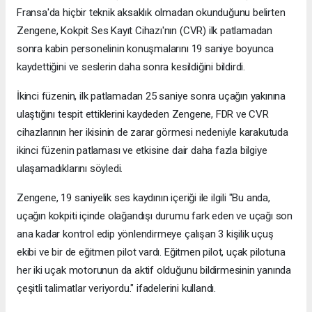
Fransa'da hiçbir teknik aksaklık olmadan okunduğunu belirten
Zengene, Kokpit Ses Kayıt Cihazı'nın (CVR) ilk patlamadan
sonra kabin personelinin konuşmalarını 19 saniye boyunca
kaydettiğini ve seslerin daha sonra kesildiğini bildirdi.
İkinci füzenin, ilk patlamadan 25 saniye sonra uçağın yakınına
ulaştığını tespit ettiklerini kaydeden Zengene, FDR ve CVR
cihazlarının her ikisinin de zarar görmesi nedeniyle karakutuda
ikinci füzenin patlaması ve etkisine dair daha fazla bilgiye
ulaşamadıklarını söyledi.
Zengene, 19 saniyelik ses kaydının içeriği ile ilgili "Bu anda,
uçağın kokpiti içinde olağandışı durumu fark eden ve uçağı son
ana kadar kontrol edip yönlendirmeye çalışan 3 kişilik uçuş
ekibi ve bir de eğitmen pilot vardı. Eğitmen pilot, uçak pilotuna
her iki uçak motorunun da aktif olduğunu bildirmesinin yanında
çeşitli talimatlar veriyordu." ifadelerini kullandı.