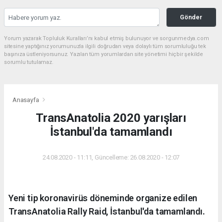
Gönder
Yorum yazarak Topluluk Kuralları’nı kabul etmiş bulunuyor ve sorgunmedya.com
sitesine yaptığınız yorumunuzla ilgili doğrudan veya dolaylı tüm sorumluluğu tek
başınıza üstleniyorsunuz. Yazılan tüm yorumlardan site yönetimi hiçbir şekilde
sorumlu tutulamaz.
Anasayfa
TransAnatolia 2020 yarışları
İstanbul'da tamamlandı
24.08.2020 - 11:11, Güncelleme: 26.08.2020 - 12:07
Yeni tip koronavirüs döneminde organize edilen
TransAnatolia Rally Raid, İstanbul'da tamamlandı.