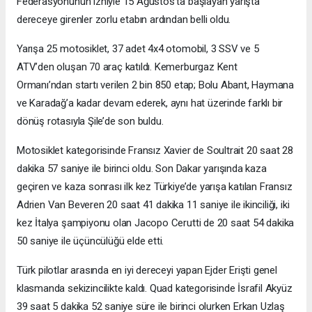
Federasyonunun izniyle 15 Ağustos'ta başlayan yarışta
dereceye girenler zorlu etabın ardından belli oldu.
Yarışa 25 motosiklet, 37 adet 4x4 otomobil, 3 SSV ve 5
ATV’den oluşan 70 araç katıldı. Kemerburgaz Kent
Ormanı’ndan startı verilen 2 bin 850 etap; Bolu Abant, Haymana
ve Karadağ’a kadar devam ederek, aynı hat üzerinde farklı bir
dönüş rotasıyla Şile’de son buldu.
Motosiklet kategorisinde Fransız Xavier de Soultrait 20 saat 28
dakika 57 saniye ile birinci oldu. Son Dakar yarışında kaza
geçiren ve kaza sonrası ilk kez Türkiye’de yarışa katılan Fransız
Adrien Van Beveren 20 saat 41 dakika 11 saniye ile ikinciliği, iki
kez İtalya şampiyonu olan Jacopo Cerutti de 20 saat 54 dakika
50 saniye ile üçüncülüğü elde etti.
Türk pilotlar arasında en iyi dereceyi yapan Ejder Erişti genel
klasmanda sekizincilikte kaldı. Quad kategorisinde İsrafil Akyüz
39 saat 5 dakika 52 saniye süre ile birinci olurken Erkan Uzlaş