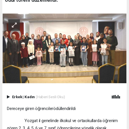
Erkek
|
Kadın
(Haberi Sesli Oku)
Dereceye giren öğrencilerödüllendirildi
Yozgat il genelinde ilkokul ve ortaokullarda öğrenim
gören 2, 3, 4, 5, 6 ve 7. sınıf öğrencilerine yönelik olarak