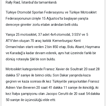
Rally Raid, İstanbul'da tamamlandı.
Türkiye Otomobil Sporları Federasyonu ve Türkiye Motosiklet
Federasyonunun izniyle 15 Ağustos'ta başlayan yarışta
dereceye girenler zorlu etabın ardından belli oldu.
Yarışa 25 motosiklet, 37 adet 4x4 otomobil, 3 SSV ve 5
ATV’den oluşan 70 araç katıldı. Kemerburgaz Kent
Ormanı’ndan startı verilen 2 bin 850 etap; Bolu Abant, Haymana
ve Karadağ’a kadar devam ederek, aynı hat üzerinde farklı bir
dönüş rotasıyla Şile’de son buldu.
Motosiklet kategorisinde Fransız Xavier de Soultrait 20 saat 28
dakika 57 saniye ile birinci oldu. Son Dakar yarışında kaza
geçiren ve kaza sonrası ilk kez Türkiye’de yarışa katılan Fransız
Adrien Van Beveren 20 saat 41 dakika 11 saniye ile ikinciliği, iki
kez İtalya şampiyonu olan Jacopo Cerutti de 20 saat 54 dakika
50 saniye ile üçüncülüğü elde etti.