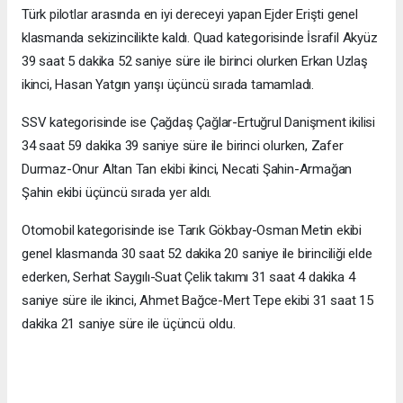
Türk pilotlar arasında en iyi dereceyi yapan Ejder Erişti genel
klasmanda sekizincilikte kaldı. Quad kategorisinde İsrafil Akyüz
39 saat 5 dakika 52 saniye süre ile birinci olurken Erkan Uzlaş
ikinci, Hasan Yatgın yarışı üçüncü sırada tamamladı.
SSV kategorisinde ise Çağdaş Çağlar-Ertuğrul Danişment ikilisi
34 saat 59 dakika 39 saniye süre ile birinci olurken, Zafer
Durmaz-Onur Altan Tan ekibi ikinci, Necati Şahin-Armağan
Şahin ekibi üçüncü sırada yer aldı.
Otomobil kategorisinde ise Tarık Gökbay-Osman Metin ekibi
genel klasmanda 30 saat 52 dakika 20 saniye ile birinciliği elde
ederken, Serhat Saygılı-Suat Çelik takımı 31 saat 4 dakika 4
saniye süre ile ikinci, Ahmet Bağce-Mert Tepe ekibi 31 saat 15
dakika 21 saniye süre ile üçüncü oldu.