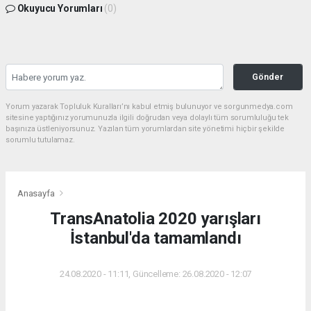
Okuyucu Yorumları
(0)
Gönder
Yorum yazarak Topluluk Kuralları’nı kabul etmiş bulunuyor ve sorgunmedya.com
sitesine yaptığınız yorumunuzla ilgili doğrudan veya dolaylı tüm sorumluluğu tek
başınıza üstleniyorsunuz. Yazılan tüm yorumlardan site yönetimi hiçbir şekilde
sorumlu tutulamaz.
Anasayfa
TransAnatolia 2020 yarışları
İstanbul'da tamamlandı
24.08.2020 - 11:11, Güncelleme: 26.08.2020 - 12:07