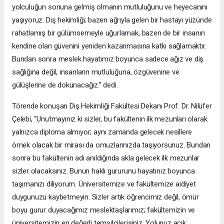
yolculuğun sonuna gelmiş olmanın mutluluğunu ve heyecanını
yaşıyoruz. Diş hekimliği; bazen ağrıyla gelen bir hastayı yüzünde
rahatlamış bir gülümsemeyle uğurlamak, bazen de bir insanın
kendine olan güvenini yeniden kazanmasına katkı sağlamaktır.
Bundan sonra meslek hayatımız boyunca sadece ağız ve diş
sağlığına değil, insanların mutluluğuna, özgüvenine ve
gülüşlerine de dokunacağız.” dedi.
Törende konuşan Diş Hekimliği Fakültesi Dekanı Prof. Dr. Nilüfer
Çelebi, “Unutmayınız ki sizler, bu fakültenin ilk mezunları olarak
yalnızca diploma almıyor; aynı zamanda gelecek nesillere
örnek olacak bir mirası da omuzlarınızda taşıyorsunuz. Bundan
sonra bu fakültenin adı anıldığında akla gelecek ilk mezunlar
sizler olacaksınız. Bunun haklı gururunu hayatınız boyunca
taşımanızı diliyorum. Üniversitemize ve fakültemize aidiyet
duygunuzu kaybetmeyin. Sizler artık öğrencimiz değil, ömür
boyu gurur duyacağımız meslektaşlarımız; fakültemizin ve
üniversitemizin en değerli temsilcilerisiniz. Yolunuz açık,