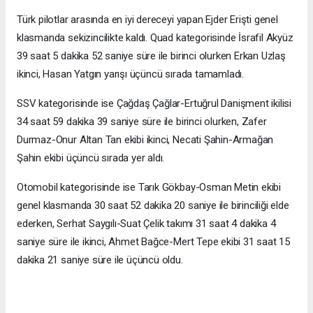
Türk pilotlar arasında en iyi dereceyi yapan Ejder Erişti genel
klasmanda sekizincilikte kaldı. Quad kategorisinde İsrafil Akyüz
39 saat 5 dakika 52 saniye süre ile birinci olurken Erkan Uzlaş
ikinci, Hasan Yatgın yarışı üçüncü sırada tamamladı.
SSV kategorisinde ise Çağdaş Çağlar-Ertuğrul Danişment ikilisi
34 saat 59 dakika 39 saniye süre ile birinci olurken, Zafer
Durmaz-Onur Altan Tan ekibi ikinci, Necati Şahin-Armağan
Şahin ekibi üçüncü sırada yer aldı.
Otomobil kategorisinde ise Tarık Gökbay-Osman Metin ekibi
genel klasmanda 30 saat 52 dakika 20 saniye ile birinciliği elde
ederken, Serhat Saygılı-Suat Çelik takımı 31 saat 4 dakika 4
saniye süre ile ikinci, Ahmet Bağce-Mert Tepe ekibi 31 saat 15
dakika 21 saniye süre ile üçüncü oldu.