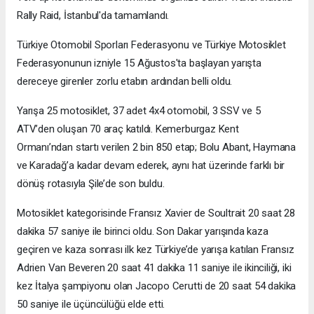
Rally Raid, İstanbul'da tamamlandı.
Türkiye Otomobil Sporları Federasyonu ve Türkiye Motosiklet
Federasyonunun izniyle 15 Ağustos'ta başlayan yarışta
dereceye girenler zorlu etabın ardından belli oldu.
Yarışa 25 motosiklet, 37 adet 4x4 otomobil, 3 SSV ve 5
ATV’den oluşan 70 araç katıldı. Kemerburgaz Kent
Ormanı’ndan startı verilen 2 bin 850 etap; Bolu Abant, Haymana
ve Karadağ’a kadar devam ederek, aynı hat üzerinde farklı bir
dönüş rotasıyla Şile’de son buldu.
Motosiklet kategorisinde Fransız Xavier de Soultrait 20 saat 28
dakika 57 saniye ile birinci oldu. Son Dakar yarışında kaza
geçiren ve kaza sonrası ilk kez Türkiye’de yarışa katılan Fransız
Adrien Van Beveren 20 saat 41 dakika 11 saniye ile ikinciliği, iki
kez İtalya şampiyonu olan Jacopo Cerutti de 20 saat 54 dakika
50 saniye ile üçüncülüğü elde etti.