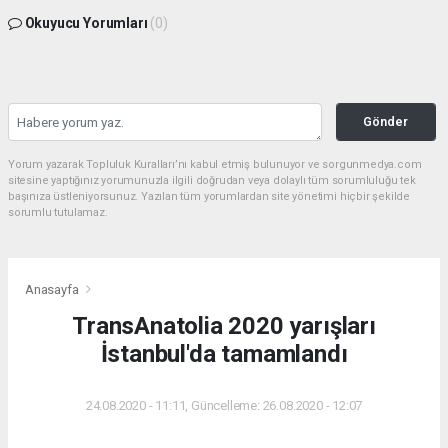
Okuyucu Yorumları
(0)
Gönder
Yorum yazarak Topluluk Kuralları’nı kabul etmiş bulunuyor ve sorgunmedya.com
sitesine yaptığınız yorumunuzla ilgili doğrudan veya dolaylı tüm sorumluluğu tek
başınıza üstleniyorsunuz. Yazılan tüm yorumlardan site yönetimi hiçbir şekilde
sorumlu tutulamaz.
Anasayfa
TransAnatolia 2020 yarışları
İstanbul'da tamamlandı
24.08.2020 - 11:11, Güncelleme: 26.08.2020 - 12:07