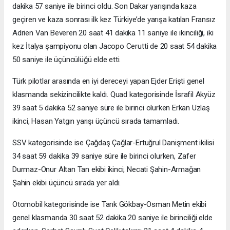
dakika 57 saniye ile birinci oldu. Son Dakar yarışında kaza
geçiren ve kaza sonrası ilk kez Türkiye’de yarışa katılan Fransız
Adrien Van Beveren 20 saat 41 dakika 11 saniye ile ikinciliği, iki
kez İtalya şampiyonu olan Jacopo Cerutti de 20 saat 54 dakika
50 saniye ile üçüncülüğü elde etti.
Türk pilotlar arasında en iyi dereceyi yapan Ejder Erişti genel
klasmanda sekizincilikte kaldı. Quad kategorisinde İsrafil Akyüz
39 saat 5 dakika 52 saniye süre ile birinci olurken Erkan Uzlaş
ikinci, Hasan Yatgın yarışı üçüncü sırada tamamladı.
SSV kategorisinde ise Çağdaş Çağlar-Ertuğrul Danişment ikilisi
34 saat 59 dakika 39 saniye süre ile birinci olurken, Zafer
Durmaz-Onur Altan Tan ekibi ikinci, Necati Şahin-Armağan
Şahin ekibi üçüncü sırada yer aldı.
Otomobil kategorisinde ise Tarık Gökbay-Osman Metin ekibi
genel klasmanda 30 saat 52 dakika 20 saniye ile birinciliği elde