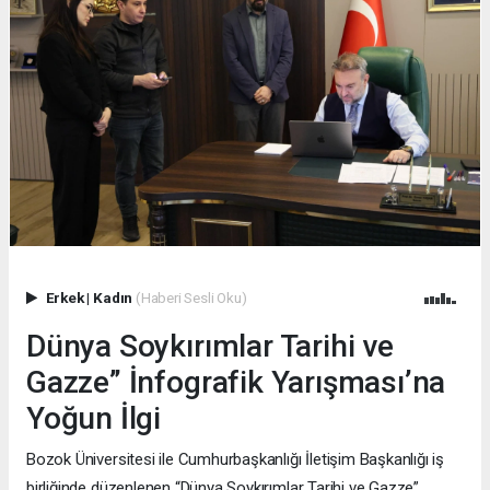
Erkek
|
Kadın
(Haberi Sesli Oku)
Dünya Soykırımlar Tarihi ve
Gazze” İnfografik Yarışması’na
Yoğun İlgi
Bozok Üniversitesi ile Cumhurbaşkanlığı İletişim Başkanlığı iş
birliğinde düzenlenen “Dünya Soykırımlar Tarihi ve Gazze”