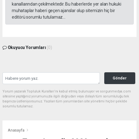
kanallarından çekilmektedir. Bu haberlerde yer alan hukuki
muhataplar haberi geçen ajanslar olup sitemizin hiç bir
editörü sorumlu tutulamaz...
Okuyucu Yorumları
(0)
Gönder
Yorum yazarak Topluluk Kuralları’nı kabul etmiş bulunuyor ve sorgunmedya.com
sitesine yaptığınız yorumunuzla ilgili doğrudan veya dolaylı tüm sorumluluğu tek
başınıza üstleniyorsunuz. Yazılan tüm yorumlardan site yönetimi hiçbir şekilde
sorumlu tutulamaz.
Anasayfa