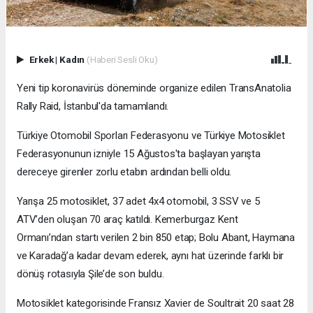
Erkek
|
Kadın
(Haberi Sesli Oku)
Yeni tip koronavirüs döneminde organize edilen TransAnatolia
Rally Raid, İstanbul'da tamamlandı.
Türkiye Otomobil Sporları Federasyonu ve Türkiye Motosiklet
Federasyonunun izniyle 15 Ağustos'ta başlayan yarışta
dereceye girenler zorlu etabın ardından belli oldu.
Yarışa 25 motosiklet, 37 adet 4x4 otomobil, 3 SSV ve 5
ATV’den oluşan 70 araç katıldı. Kemerburgaz Kent
Ormanı’ndan startı verilen 2 bin 850 etap; Bolu Abant, Haymana
ve Karadağ’a kadar devam ederek, aynı hat üzerinde farklı bir
dönüş rotasıyla Şile’de son buldu.
Motosiklet kategorisinde Fransız Xavier de Soultrait 20 saat 28