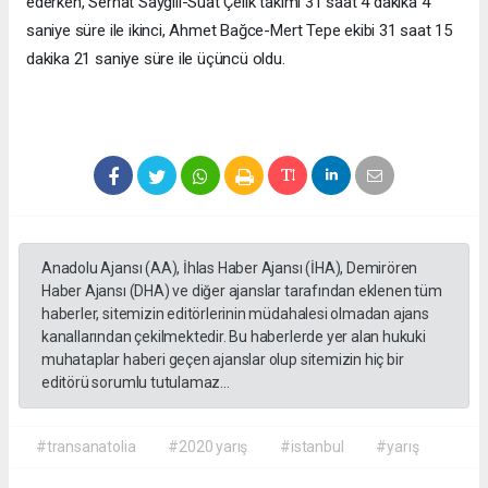
ederken, Serhat Saygılı-Suat Çelik takımı 31 saat 4 dakika 4
saniye süre ile ikinci, Ahmet Bağce-Mert Tepe ekibi 31 saat 15
dakika 21 saniye süre ile üçüncü oldu.
Anadolu Ajansı (AA), İhlas Haber Ajansı (İHA), Demirören
Haber Ajansı (DHA) ve diğer ajanslar tarafından eklenen tüm
haberler, sitemizin editörlerinin müdahalesi olmadan ajans
kanallarından çekilmektedir. Bu haberlerde yer alan hukuki
muhataplar haberi geçen ajanslar olup sitemizin hiç bir
editörü sorumlu tutulamaz...
#transanatolia
#2020 yarış
#istanbul
#yarış