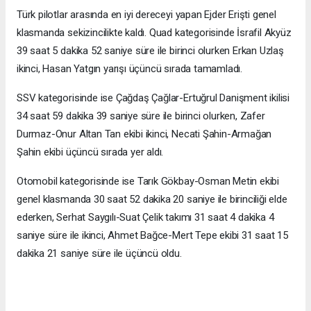
Türk pilotlar arasında en iyi dereceyi yapan Ejder Erişti genel
klasmanda sekizincilikte kaldı. Quad kategorisinde İsrafil Akyüz
39 saat 5 dakika 52 saniye süre ile birinci olurken Erkan Uzlaş
ikinci, Hasan Yatgın yarışı üçüncü sırada tamamladı.
SSV kategorisinde ise Çağdaş Çağlar-Ertuğrul Danişment ikilisi
34 saat 59 dakika 39 saniye süre ile birinci olurken, Zafer
Durmaz-Onur Altan Tan ekibi ikinci, Necati Şahin-Armağan
Şahin ekibi üçüncü sırada yer aldı.
Otomobil kategorisinde ise Tarık Gökbay-Osman Metin ekibi
genel klasmanda 30 saat 52 dakika 20 saniye ile birinciliği elde
ederken, Serhat Saygılı-Suat Çelik takımı 31 saat 4 dakika 4
saniye süre ile ikinci, Ahmet Bağce-Mert Tepe ekibi 31 saat 15
dakika 21 saniye süre ile üçüncü oldu.