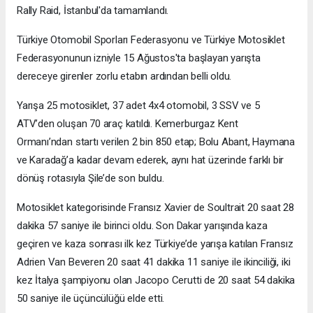
Rally Raid, İstanbul'da tamamlandı.
Türkiye Otomobil Sporları Federasyonu ve Türkiye Motosiklet
Federasyonunun izniyle 15 Ağustos'ta başlayan yarışta
dereceye girenler zorlu etabın ardından belli oldu.
Yarışa 25 motosiklet, 37 adet 4x4 otomobil, 3 SSV ve 5
ATV’den oluşan 70 araç katıldı. Kemerburgaz Kent
Ormanı’ndan startı verilen 2 bin 850 etap; Bolu Abant, Haymana
ve Karadağ’a kadar devam ederek, aynı hat üzerinde farklı bir
dönüş rotasıyla Şile’de son buldu.
Motosiklet kategorisinde Fransız Xavier de Soultrait 20 saat 28
dakika 57 saniye ile birinci oldu. Son Dakar yarışında kaza
geçiren ve kaza sonrası ilk kez Türkiye’de yarışa katılan Fransız
Adrien Van Beveren 20 saat 41 dakika 11 saniye ile ikinciliği, iki
kez İtalya şampiyonu olan Jacopo Cerutti de 20 saat 54 dakika
50 saniye ile üçüncülüğü elde etti.