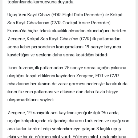
toplantısında kamuoyuna duyurdu.
Uçuş Veri Kayıt Cihazı (FDR-Flight Data Recorder) ile Kokpit
Ses Kayıt Cihazlarının (CVR-Cockpit Voice Recorder)
Fransa'da hiçbir teknik aksaklık olmadan okunduğunu belirten
Zengene, Kokpit Ses Kayıt Cihazı'nın (CVR) ilk patlamadan
sonra kabin personelinin konuşmalarını 19 saniye boyunca
kaydettiğini ve seslerin daha sonra kesildiğini bildirdi.
İkinci füzenin, ilk patlamadan 25 saniye sonra uçağın yakınına
ulaştığını tespit ettiklerini kaydeden Zengene, FDR ve CVR
cihazlarının her ikisinin de zarar görmesi nedeniyle karakutuda
ikinci füzenin patlaması ve etkisine dair daha fazla bilgiye
ulaşamadıklarını söyledi.
Zengene, 19 saniyelik ses kaydının içeriği ile ilgili "Bu anda,
uçağın kokpiti içinde olağandışı durumu fark eden ve uçağı son
ana kadar kontrol edip yönlendirmeye çalışan 3 kişilik uçuş
ekibi ve bir de eğitmen pilot vardı. Eğitmen pilot, uçak pilotuna