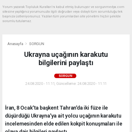
Yorum yazarak Topluluk Kuralları’nı kabul etmiş bulunuyor ve sorgunmedya.com
sitesine yaptığınız yorumunuzla ilgili doğrudan veya dolaylı tüm sorumluluğu tek
başınıza üstleniyorsunuz. Yazılan tüm yorumlardan site yönetimi hiçbir şekilde
sorumlu tutulamaz.
Anasayfa
SORGUN
Ukrayna uçağının karakutu
bilgilerini paylaştı
SORGUN
24.08.2020 - 11:11, Güncelleme: 24.08.2020 - 11:11
İran, 8 Ocak'ta başkent Tahran'da iki füze ile
düşürdüğü Ukrayna'ya ait yolcu uçağının karakutu
incelemesinden elde edilen kokpit konuşmaları ile
olaya dair bilgileri paylaştı.