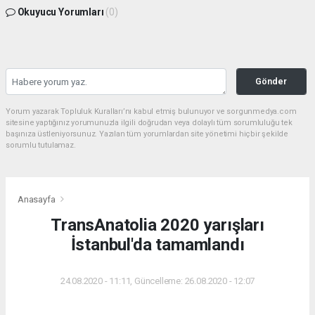
Okuyucu Yorumları
(0)
Gönder
Yorum yazarak Topluluk Kuralları’nı kabul etmiş bulunuyor ve sorgunmedya.com
sitesine yaptığınız yorumunuzla ilgili doğrudan veya dolaylı tüm sorumluluğu tek
başınıza üstleniyorsunuz. Yazılan tüm yorumlardan site yönetimi hiçbir şekilde
sorumlu tutulamaz.
Anasayfa
TransAnatolia 2020 yarışları
İstanbul'da tamamlandı
24.08.2020 - 11:11, Güncelleme: 26.08.2020 - 12:07