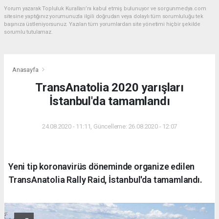
Yorum yazarak Topluluk Kuralları’nı kabul etmiş bulunuyor ve sorgunmedya.com
sitesine yaptığınız yorumunuzla ilgili doğrudan veya dolaylı tüm sorumluluğu tek
başınıza üstleniyorsunuz. Yazılan tüm yorumlardan site yönetimi hiçbir şekilde
sorumlu tutulamaz.
Anasayfa
TransAnatolia 2020 yarışları
İstanbul'da tamamlandı
24.08.2020 - 11:11, Güncelleme: 26.08.2020 - 12:07
Yeni tip koronavirüs döneminde organize edilen
TransAnatolia Rally Raid, İstanbul'da tamamlandı.