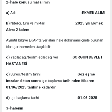
2-İhale konusu mal alımın
a)
Adı
:EKMEK ALIMI
b)
Niteliği, türü ve miktarı
:2025 yılı Ekmek
Alımı 2 kalem
Ayrıntılı bilgiye EKAP’ta yer alan ihale dokümanı içinde bulunan
idari şartnameden ulaşılabilir.
c)
Yapılacağı/teslim edileceği yer
:SORGUN DEVLET
HASTANESİ
ç)
Süresi/teslim tarihi
:Sözleşme
imzalandıktan sonra işe başlama tarihinden itibaren
01/06/2025 tarihine kadardır.
d)
İşe başlama tarihi
:01.06.2025
3-İhalenin