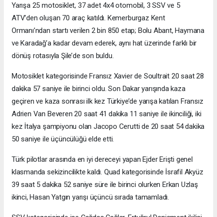
Yarışa 25 motosiklet, 37 adet 4x4 otomobil, 3 SSV ve 5
ATV’den oluşan 70 araç katıldı. Kemerburgaz Kent
Ormanı’ndan startı verilen 2 bin 850 etap; Bolu Abant, Haymana
ve Karadağ’a kadar devam ederek, aynı hat üzerinde farklı bir
dönüş rotasıyla Şile’de son buldu.
Motosiklet kategorisinde Fransız Xavier de Soultrait 20 saat 28
dakika 57 saniye ile birinci oldu. Son Dakar yarışında kaza
geçiren ve kaza sonrası ilk kez Türkiye’de yarışa katılan Fransız
Adrien Van Beveren 20 saat 41 dakika 11 saniye ile ikinciliği, iki
kez İtalya şampiyonu olan Jacopo Cerutti de 20 saat 54 dakika
50 saniye ile üçüncülüğü elde etti.
Türk pilotlar arasında en iyi dereceyi yapan Ejder Erişti genel
klasmanda sekizincilikte kaldı. Quad kategorisinde İsrafil Akyüz
39 saat 5 dakika 52 saniye süre ile birinci olurken Erkan Uzlaş
ikinci, Hasan Yatgın yarışı üçüncü sırada tamamladı.