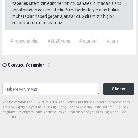
haberler, sitemizin editörlerinin müdahalesi olmadan ajans
kanallarından çekilmektedir. Bu haberlerde yer alan hukuki
muhataplar haberi geçen ajanslar olup sitemizin hiç bir
editörü sorumlu tutulamaz...
#transanatolia
#2020 yarış
#istanbul
#yarış
Okuyucu Yorumları
(0)
Gönder
Yorum yazarak Topluluk Kuralları’nı kabul etmiş bulunuyor ve sorgunmedya.com
sitesine yaptığınız yorumunuzla ilgili doğrudan veya dolaylı tüm sorumluluğu tek
başınıza üstleniyorsunuz. Yazılan tüm yorumlardan site yönetimi hiçbir şekilde
sorumlu tutulamaz.