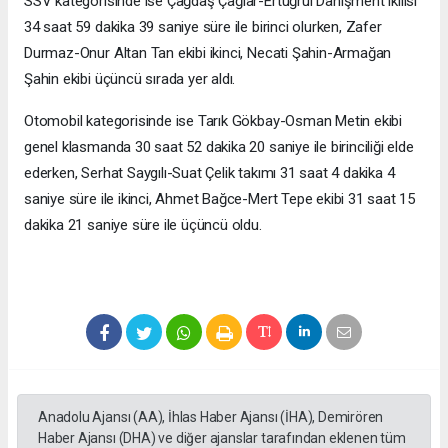
SSV kategorisinde ise Çağdaş Çağlar-Ertuğrul Danişment ikilisi
34 saat 59 dakika 39 saniye süre ile birinci olurken, Zafer
Durmaz-Onur Altan Tan ekibi ikinci, Necati Şahin-Armağan
Şahin ekibi üçüncü sırada yer aldı.
Otomobil kategorisinde ise Tarık Gökbay-Osman Metin ekibi
genel klasmanda 30 saat 52 dakika 20 saniye ile birinciliği elde
ederken, Serhat Saygılı-Suat Çelik takımı 31 saat 4 dakika 4
saniye süre ile ikinci, Ahmet Bağce-Mert Tepe ekibi 31 saat 15
dakika 21 saniye süre ile üçüncü oldu.
Anadolu Ajansı (AA), İhlas Haber Ajansı (İHA), Demirören
Haber Ajansı (DHA) ve diğer ajanslar tarafından eklenen tüm