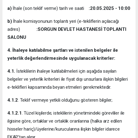
a)
İhale (son teklif verme) tarih ve saati
:20.05.2025 - 10:00
b)
İhale komisyonunun toplantı yeri (e-tekliflerin açılacağı
adres)
:SORGUN DEVLET HASTANESİ TOPLANTI
SALONU
4. İhaleye katılabilme şartları ve istenilen belgeler ile
yeterlik değerlendirmesinde uygulanacak kriterler:
4.1.
İsteklilerin ihaleye katılabilmeleri için aşağıda sayılan
belgeler ve yeterlik kriterleri ile fiyat dışı unsurlara ilişkin bilgileri
e-teklifleri kapsamında beyan etmeleri gerekmektedir.
4.1.2
. Teklif vermeye yetkili olduğunu gösteren bilgiler;
4.1.2.1
. Tüzel kişilerde; isteklilerin yönetimindeki görevliler ile
ilgisine göre, ortaklar ve ortaklık oranlarına (halka arz edilen
hisseler hariç)/üyelerine/kurucularına ilişkin bilgiler idarece
EKAP’tan alınır.