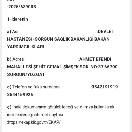
:2025/639008
1-İdarenin
a)
Adı
:DEVLET
HASTANESİ -SORGUN SAĞLIK BAKANLIĞI BAKAN
YARDIMCILIKLARI
b)
Adresi :
AHMET EFENDİ
MAHALLESİ ŞEHİT CEMAL ŞİMŞEK SOK. NO:37 66700
SORGUN/YOZGAT
c)
Telefon ve faks numarası
:3542191919 -
3544159926
ç)
İhale dokümanının görülebileceği ve e-imza kullanılarak
indirilebileceği internet sayfası
:https://ekap.kik.gov.tr/EKAP/