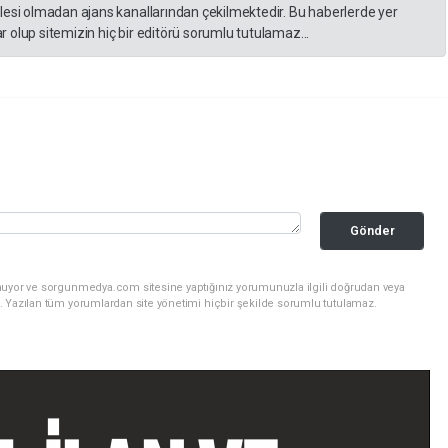
lesi olmadan ajans kanallarından çekilmektedir. Bu haberlerde yer
 olup sitemizin hiç bir editörü sorumlu tutulamaz...
Gönder
nuyor ve sorgunmedya.com sitesine yaptığınız yorumunuzla ilgili doğrudan veya
. Yazılan tüm yorumlardan site yönetimi hiçbir şekilde sorumlu tutulamaz.