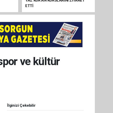
YAZ KUR’AN KURSLARINI ZİYARET
ETTİ
por ve kültür
İlginizi Çekebilir