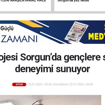
ETLERİ KARŞILAYAMAZ HALE
Sorgun’da yaz okulu
jesi Sorgun’da gençlere s
deneyimi sunuyor
22.01.2026 - 09:06, Güncelleme: 22.01.2026 - 09:06
SPOR