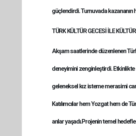
güçlendirdi. Turnuvada kazananın 
TÜRK KÜLTÜR GECESİ İLE KÜLTÜ
Akşam saatlerinde düzenlenen Türk 
deneyimini zenginleştirdi. Etkinlik
geleneksel kız isteme merasimi canla
Katılımcılar hem Yozgat hem de Tür
anlar yaşadı.Projenin temel hedefler