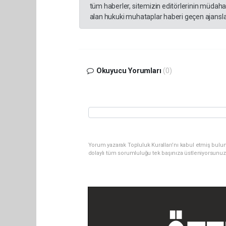
tüm haberler, sitemizin editörlerinin müdaha
alan hukuki muhataplar haberi geçen ajanslar
Okuyucu Yorumları
(0)
Yorum yazarak Topluluk Kuralları’nı kabul etmiş bulu
dolaylı tüm sorumluluğu tek başınıza üstleniyorsunuz