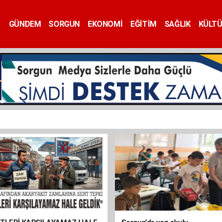
GÜNDEM
SORGUN
EKONOMİ
EĞİTİM
SAĞLIK
KÜLT