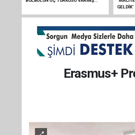
BÜLBÜLÜN ÜÇ TÜRKÜSÜ VARMIŞ…
“MALİY
GELDİK"
Erasmus+ Pro