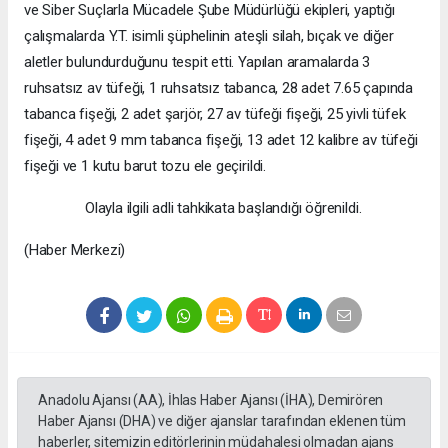
ve Siber Suçlarla Mücadele Şube Müdürlüğü ekipleri, yaptığı
çalışmalarda Y.T. isimli şüphelinin ateşli silah, bıçak ve diğer
aletler bulundurduğunu tespit etti. Yapılan aramalarda 3
ruhsatsız av tüfeği, 1 ruhsatsız tabanca, 28 adet 7.65 çapında
tabanca fişeği, 2 adet şarjör, 27 av tüfeği fişeği, 25 yivli tüfek
fişeği, 4 adet 9 mm tabanca fişeği, 13 adet 12 kalibre av tüfeği
fişeği ve 1 kutu barut tozu ele geçirildi.
Olayla ilgili adli tahkikata başlandığı öğrenildi.
(Haber Merkezi)
Anadolu Ajansı (AA), İhlas Haber Ajansı (İHA), Demirören
Haber Ajansı (DHA) ve diğer ajanslar tarafından eklenen tüm
haberler, sitemizin editörlerinin müdahalesi olmadan ajans