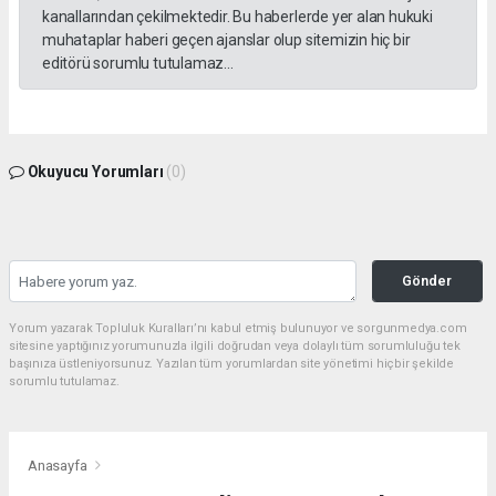
kanallarından çekilmektedir. Bu haberlerde yer alan hukuki
muhataplar haberi geçen ajanslar olup sitemizin hiç bir
editörü sorumlu tutulamaz...
Okuyucu Yorumları
(0)
Gönder
Yorum yazarak Topluluk Kuralları’nı kabul etmiş bulunuyor ve sorgunmedya.com
sitesine yaptığınız yorumunuzla ilgili doğrudan veya dolaylı tüm sorumluluğu tek
başınıza üstleniyorsunuz. Yazılan tüm yorumlardan site yönetimi hiçbir şekilde
sorumlu tutulamaz.
Anasayfa