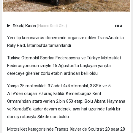
Erkek
|
Kadın
(Haberi Sesli Oku)
Yeni tip koronavirüs döneminde organize edilen TransAnatolia
Rally Raid, İstanbul'da tamamlandı.
Türkiye Otomobil Sporları Federasyonu ve Türkiye Motosiklet
Federasyonunun izniyle 15 Ağustos'ta başlayan yarışta
dereceye girenler zorlu etabın ardından belli oldu.
Yarışa 25 motosiklet, 37 adet 4x4 otomobil, 3 SSV ve 5
ATV’den oluşan 70 araç katıldı. Kemerburgaz Kent
Ormanı’ndan startı verilen 2 bin 850 etap; Bolu Abant, Haymana
ve Karadağ’a kadar devam ederek, aynı hat üzerinde farklı bir
dönüş rotasıyla Şile’de son buldu.
Motosiklet kategorisinde Fransız Xavier de Soultrait 20 saat 28