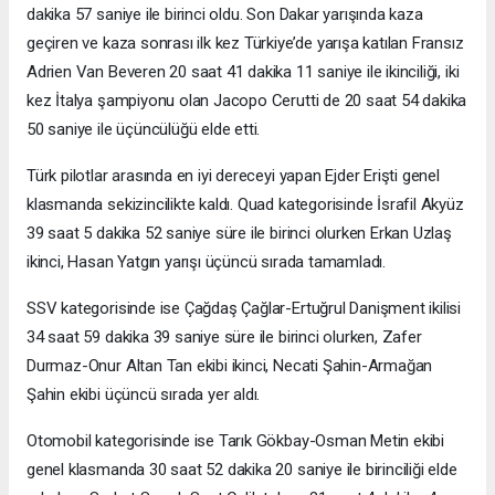
dakika 57 saniye ile birinci oldu. Son Dakar yarışında kaza
geçiren ve kaza sonrası ilk kez Türkiye’de yarışa katılan Fransız
Adrien Van Beveren 20 saat 41 dakika 11 saniye ile ikinciliği, iki
kez İtalya şampiyonu olan Jacopo Cerutti de 20 saat 54 dakika
50 saniye ile üçüncülüğü elde etti.
Türk pilotlar arasında en iyi dereceyi yapan Ejder Erişti genel
klasmanda sekizincilikte kaldı. Quad kategorisinde İsrafil Akyüz
39 saat 5 dakika 52 saniye süre ile birinci olurken Erkan Uzlaş
ikinci, Hasan Yatgın yarışı üçüncü sırada tamamladı.
SSV kategorisinde ise Çağdaş Çağlar-Ertuğrul Danişment ikilisi
34 saat 59 dakika 39 saniye süre ile birinci olurken, Zafer
Durmaz-Onur Altan Tan ekibi ikinci, Necati Şahin-Armağan
Şahin ekibi üçüncü sırada yer aldı.
Otomobil kategorisinde ise Tarık Gökbay-Osman Metin ekibi
genel klasmanda 30 saat 52 dakika 20 saniye ile birinciliği elde