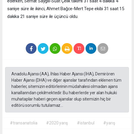
ederken, Serhat Saygılı-Suat Çelik takımı 31 saat 4 dakika 4
saniye süre ile ikinci, Ahmet Bağce-Mert Tepe ekibi 31 saat 15
dakika 21 saniye süre ile üçüncü oldu.
Anadolu Ajansı (AA), İhlas Haber Ajansı (İHA), Demirören
Haber Ajansı (DHA) ve diğer ajanslar tarafından eklenen tüm
haberler, sitemizin editörlerinin müdahalesi olmadan ajans
kanallarından çekilmektedir. Bu haberlerde yer alan hukuki
muhataplar haberi geçen ajanslar olup sitemizin hiç bir
editörü sorumlu tutulamaz...
#transanatolia
#2020 yarış
#istanbul
#yarış