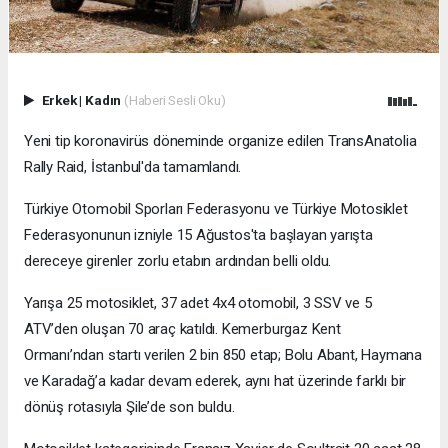
Erkek
|
Kadın
(Haberi Sesli Oku)
Yeni tip koronavirüs döneminde organize edilen TransAnatolia
Rally Raid, İstanbul'da tamamlandı.
Türkiye Otomobil Sporları Federasyonu ve Türkiye Motosiklet
Federasyonunun izniyle 15 Ağustos'ta başlayan yarışta
dereceye girenler zorlu etabın ardından belli oldu.
Yarışa 25 motosiklet, 37 adet 4x4 otomobil, 3 SSV ve 5
ATV’den oluşan 70 araç katıldı. Kemerburgaz Kent
Ormanı’ndan startı verilen 2 bin 850 etap; Bolu Abant, Haymana
ve Karadağ’a kadar devam ederek, aynı hat üzerinde farklı bir
dönüş rotasıyla Şile’de son buldu.