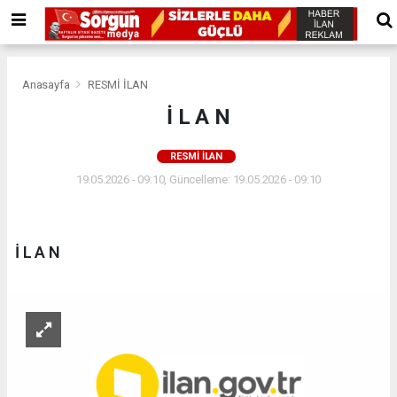
Anasayfa
RESMİ İLAN
İ L A N
RESMİ İLAN
19.05.2026 - 09:10, Güncelleme: 19.05.2026 - 09:10
İ L A N