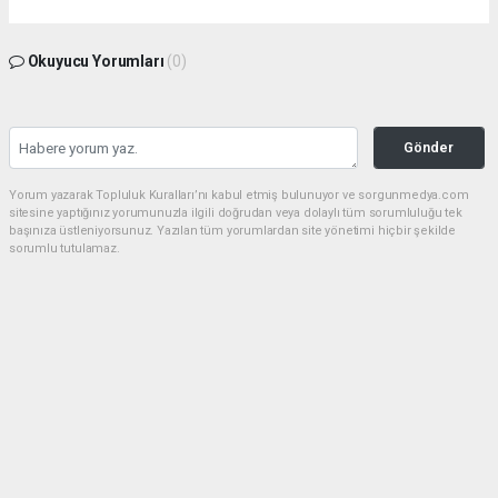
Okuyucu Yorumları
(0)
Gönder
Yorum yazarak Topluluk Kuralları’nı kabul etmiş bulunuyor ve sorgunmedya.com
sitesine yaptığınız yorumunuzla ilgili doğrudan veya dolaylı tüm sorumluluğu tek
başınıza üstleniyorsunuz. Yazılan tüm yorumlardan site yönetimi hiçbir şekilde
sorumlu tutulamaz.
haber paketi
haber scripti
haber yazılımı
Tüm hakları saklı tutulmaktadır.Copyright 2026©
Haber Yazılımı:
Web Aksiyon ®
https://www.sorgunmedya.com