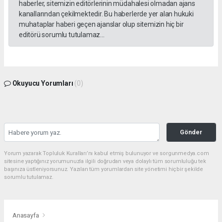
haberler, sitemizin editörlerinin müdahalesi olmadan ajans
kanallarından çekilmektedir. Bu haberlerde yer alan hukuki
muhataplar haberi geçen ajanslar olup sitemizin hiç bir
editörü sorumlu tutulamaz...
Okuyucu Yorumları
(0)
Gönder
Yorum yazarak Topluluk Kuralları’nı kabul etmiş bulunuyor ve sorgunmedya.com
sitesine yaptığınız yorumunuzla ilgili doğrudan veya dolaylı tüm sorumluluğu tek
başınıza üstleniyorsunuz. Yazılan tüm yorumlardan site yönetimi hiçbir şekilde
sorumlu tutulamaz.
Anasayfa