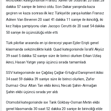
Motosiklet kategorisinde Fransız Xavier de Soultrait 20 saat 28
dakika 57 saniye ile birinci oldu. Son Dakar yarışında kaza
geçiren ve kaza sonrası ilk kez Türkiye’de yarışa katılan Fransız
Adrien Van Beveren 20 saat 41 dakika 11 saniye ile ikinciliği, iki
kez İtalya şampiyonu olan Jacopo Cerutti de 20 saat 54 dakika
50 saniye ile üçüncülüğü elde etti.
Türk pilotlar arasında en iyi dereceyi yapan Ejder Erişti genel
klasmanda sekizincilikte kaldı. Quad kategorisinde İsrafil Akyüz
39 saat 5 dakika 52 saniye süre ile birinci olurken Erkan Uzlaş
ikinci, Hasan Yatgın yarışı üçüncü sırada tamamladı.
SSV kategorisinde ise Çağdaş Çağlar-Ertuğrul Danişment ikilisi
34 saat 59 dakika 39 saniye süre ile birinci olurken, Zafer
Durmaz-Onur Altan Tan ekibi ikinci, Necati Şahin-Armağan
Şahin ekibi üçüncü sırada yer aldı.
Otomobil kategorisinde ise Tarık Gökbay-Osman Metin ekibi
genel klasmanda 30 saat 52 dakika 20 saniye ile birinciliği elde