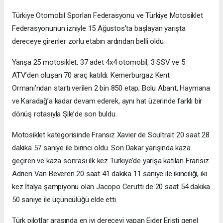
Türkiye Otomobil Sporları Federasyonu ve Türkiye Motosiklet
Federasyonunun izniyle 15 Ağustos'ta başlayan yarışta
dereceye girenler zorlu etabın ardından belli oldu.
Yarışa 25 motosiklet, 37 adet 4x4 otomobil, 3 SSV ve 5
ATV’den oluşan 70 araç katıldı. Kemerburgaz Kent
Ormanı’ndan startı verilen 2 bin 850 etap; Bolu Abant, Haymana
ve Karadağ’a kadar devam ederek, aynı hat üzerinde farklı bir
dönüş rotasıyla Şile’de son buldu.
Motosiklet kategorisinde Fransız Xavier de Soultrait 20 saat 28
dakika 57 saniye ile birinci oldu. Son Dakar yarışında kaza
geçiren ve kaza sonrası ilk kez Türkiye’de yarışa katılan Fransız
Adrien Van Beveren 20 saat 41 dakika 11 saniye ile ikinciliği, iki
kez İtalya şampiyonu olan Jacopo Cerutti de 20 saat 54 dakika
50 saniye ile üçüncülüğü elde etti.
Türk pilotlar arasında en iyi dereceyi yapan Ejder Erişti genel