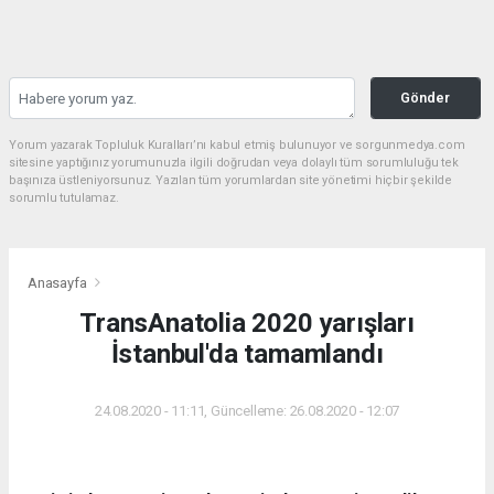
Gönder
Yorum yazarak Topluluk Kuralları’nı kabul etmiş bulunuyor ve sorgunmedya.com
sitesine yaptığınız yorumunuzla ilgili doğrudan veya dolaylı tüm sorumluluğu tek
başınıza üstleniyorsunuz. Yazılan tüm yorumlardan site yönetimi hiçbir şekilde
sorumlu tutulamaz.
Anasayfa
TransAnatolia 2020 yarışları
İstanbul'da tamamlandı
24.08.2020 - 11:11, Güncelleme: 26.08.2020 - 12:07