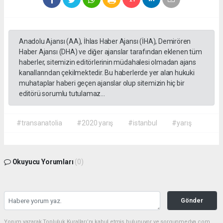
Anadolu Ajansı (AA), İhlas Haber Ajansı (İHA), Demirören
Haber Ajansı (DHA) ve diğer ajanslar tarafından eklenen tüm
haberler, sitemizin editörlerinin müdahalesi olmadan ajans
kanallarından çekilmektedir. Bu haberlerde yer alan hukuki
muhataplar haberi geçen ajanslar olup sitemizin hiç bir
editörü sorumlu tutulamaz...
#transanatolia
#2020 yarış
#istanbul
#yarış
Okuyucu Yorumları
(0)
Gönder
Yorum yazarak Topluluk Kuralları’nı kabul etmiş bulunuyor ve sorgunmedya.com