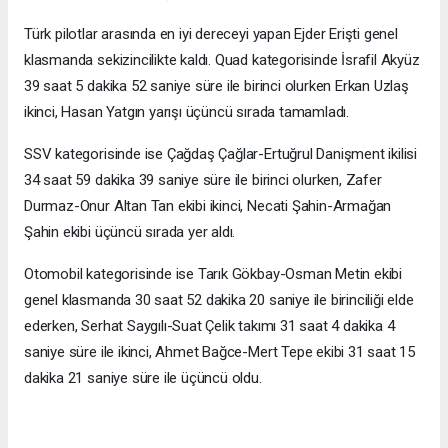
Türk pilotlar arasında en iyi dereceyi yapan Ejder Erişti genel
klasmanda sekizincilikte kaldı. Quad kategorisinde İsrafil Akyüz
39 saat 5 dakika 52 saniye süre ile birinci olurken Erkan Uzlaş
ikinci, Hasan Yatgın yarışı üçüncü sırada tamamladı.
SSV kategorisinde ise Çağdaş Çağlar-Ertuğrul Danişment ikilisi
34 saat 59 dakika 39 saniye süre ile birinci olurken, Zafer
Durmaz-Onur Altan Tan ekibi ikinci, Necati Şahin-Armağan
Şahin ekibi üçüncü sırada yer aldı.
Otomobil kategorisinde ise Tarık Gökbay-Osman Metin ekibi
genel klasmanda 30 saat 52 dakika 20 saniye ile birinciliği elde
ederken, Serhat Saygılı-Suat Çelik takımı 31 saat 4 dakika 4
saniye süre ile ikinci, Ahmet Bağce-Mert Tepe ekibi 31 saat 15
dakika 21 saniye süre ile üçüncü oldu.