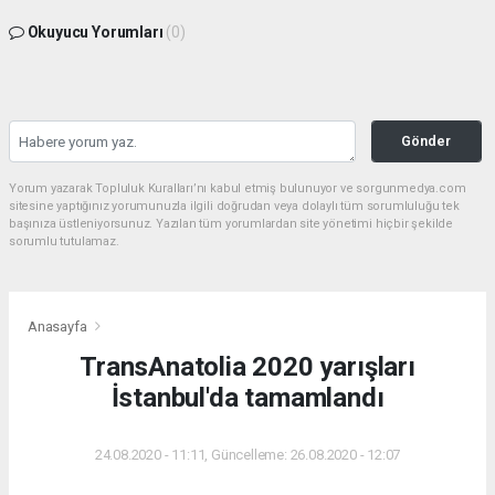
Okuyucu Yorumları
(0)
Gönder
Yorum yazarak Topluluk Kuralları’nı kabul etmiş bulunuyor ve sorgunmedya.com
sitesine yaptığınız yorumunuzla ilgili doğrudan veya dolaylı tüm sorumluluğu tek
başınıza üstleniyorsunuz. Yazılan tüm yorumlardan site yönetimi hiçbir şekilde
sorumlu tutulamaz.
Anasayfa
TransAnatolia 2020 yarışları
İstanbul'da tamamlandı
24.08.2020 - 11:11, Güncelleme: 26.08.2020 - 12:07