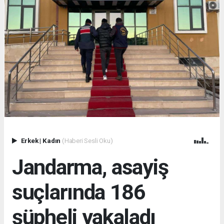
Erkek
|
Kadın
(Haberi Sesli Oku)
Jandarma, asayiş
suçlarında 186
şüpheli yakaladı