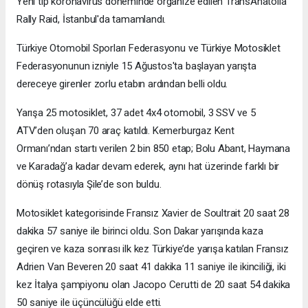
Yeni tip koronavirüs döneminde organize edilen TransAnatolia
Rally Raid, İstanbul'da tamamlandı.
Türkiye Otomobil Sporları Federasyonu ve Türkiye Motosiklet
Federasyonunun izniyle 15 Ağustos'ta başlayan yarışta
dereceye girenler zorlu etabın ardından belli oldu.
Yarışa 25 motosiklet, 37 adet 4x4 otomobil, 3 SSV ve 5
ATV’den oluşan 70 araç katıldı. Kemerburgaz Kent
Ormanı’ndan startı verilen 2 bin 850 etap; Bolu Abant, Haymana
ve Karadağ’a kadar devam ederek, aynı hat üzerinde farklı bir
dönüş rotasıyla Şile’de son buldu.
Motosiklet kategorisinde Fransız Xavier de Soultrait 20 saat 28
dakika 57 saniye ile birinci oldu. Son Dakar yarışında kaza
geçiren ve kaza sonrası ilk kez Türkiye’de yarışa katılan Fransız
Adrien Van Beveren 20 saat 41 dakika 11 saniye ile ikinciliği, iki
kez İtalya şampiyonu olan Jacopo Cerutti de 20 saat 54 dakika
50 saniye ile üçüncülüğü elde etti.