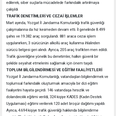
edilerek, siber suçlarla mücadelede farkındalık artırılmaya
çalışıldı.
TRAFİK DENETİMLERİ VE CEZAİ İŞLEMLER
Mart ayında, Yozgat İl Jandarma Komutanlığı trafik güvenliği
çalışmalarına da hız kesmeden devam etti. İl genelinde 8.499
şahıs ve 19.382 araç sorgulandı. 881 araca cezai işlem
uygulanırken, 3 sürücünün alkollü araç kullanma ihlalinden
sürücü belgesi geri alındı. Ayrıca, 205 araç trafikten men edildi.
Trafik güvenliğine yönelik bu denetimler, halkın güvenli bir
şekilde seyahat etmelerini sağlamak için önem taşıdı.
TOPLUM BİLGİLENDİRMESİ VE EĞİTİM FAALİYETLERİ
Yozgat İl Jandarma Komutanlığı, vatandaşları bilgilendirmek ve
toplumsal farkındalık oluşturmak amacıyla bir dizi eğitim
faaliyetini hayata geçirdi. 146 vatandaşa hırsızlık ve
dolandırıcılık eğitimi verildi, 324 kişiye KADES (Kadın Destek
Uygulaması) eğitimi verilerek 120 adet broşür dağıtımı yapıldı.
Ayrıca, 4.694 kişiye trafik güvenliği hakkında bilgilendirme