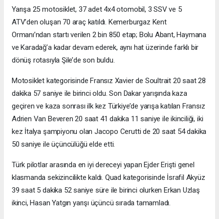
Yarışa 25 motosiklet, 37 adet 4x4 otomobil, 3 SSV ve 5
ATV’den oluşan 70 araç katıldı. Kemerburgaz Kent
Ormanı’ndan startı verilen 2 bin 850 etap; Bolu Abant, Haymana
ve Karadağ’a kadar devam ederek, aynı hat üzerinde farklı bir
dönüş rotasıyla Şile’de son buldu.
Motosiklet kategorisinde Fransız Xavier de Soultrait 20 saat 28
dakika 57 saniye ile birinci oldu. Son Dakar yarışında kaza
geçiren ve kaza sonrası ilk kez Türkiye’de yarışa katılan Fransız
Adrien Van Beveren 20 saat 41 dakika 11 saniye ile ikinciliği, iki
kez İtalya şampiyonu olan Jacopo Cerutti de 20 saat 54 dakika
50 saniye ile üçüncülüğü elde etti.
Türk pilotlar arasında en iyi dereceyi yapan Ejder Erişti genel
klasmanda sekizincilikte kaldı. Quad kategorisinde İsrafil Akyüz
39 saat 5 dakika 52 saniye süre ile birinci olurken Erkan Uzlaş
ikinci, Hasan Yatgın yarışı üçüncü sırada tamamladı.