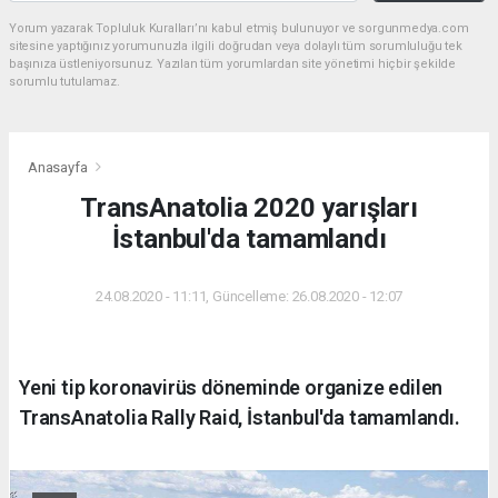
Yorum yazarak Topluluk Kuralları’nı kabul etmiş bulunuyor ve sorgunmedya.com
sitesine yaptığınız yorumunuzla ilgili doğrudan veya dolaylı tüm sorumluluğu tek
başınıza üstleniyorsunuz. Yazılan tüm yorumlardan site yönetimi hiçbir şekilde
sorumlu tutulamaz.
Anasayfa
TransAnatolia 2020 yarışları
İstanbul'da tamamlandı
24.08.2020 - 11:11, Güncelleme: 26.08.2020 - 12:07
Yeni tip koronavirüs döneminde organize edilen
TransAnatolia Rally Raid, İstanbul'da tamamlandı.