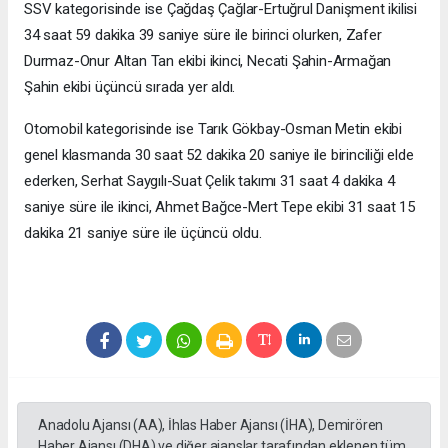
SSV kategorisinde ise Çağdaş Çağlar-Ertuğrul Danişment ikilisi
34 saat 59 dakika 39 saniye süre ile birinci olurken, Zafer
Durmaz-Onur Altan Tan ekibi ikinci, Necati Şahin-Armağan
Şahin ekibi üçüncü sırada yer aldı.
Otomobil kategorisinde ise Tarık Gökbay-Osman Metin ekibi
genel klasmanda 30 saat 52 dakika 20 saniye ile birinciliği elde
ederken, Serhat Saygılı-Suat Çelik takımı 31 saat 4 dakika 4
saniye süre ile ikinci, Ahmet Bağce-Mert Tepe ekibi 31 saat 15
dakika 21 saniye süre ile üçüncü oldu.
Anadolu Ajansı (AA), İhlas Haber Ajansı (İHA), Demirören
Haber Ajansı (DHA) ve diğer ajanslar tarafından eklenen tüm