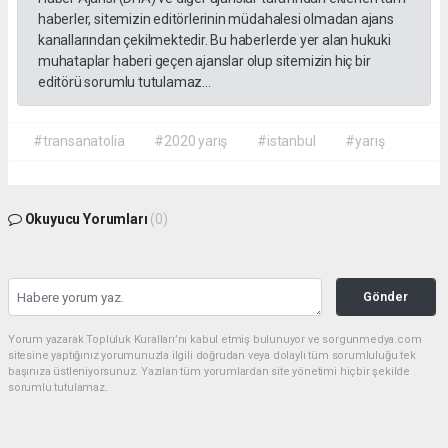
haberler, sitemizin editörlerinin müdahalesi olmadan ajans
kanallarından çekilmektedir. Bu haberlerde yer alan hukuki
muhataplar haberi geçen ajanslar olup sitemizin hiç bir
editörü sorumlu tutulamaz...
#transanatolia
#2020 yarış
#istanbul
#yarış
Okuyucu Yorumları
(0)
Gönder
Yorum yazarak Topluluk Kuralları’nı kabul etmiş bulunuyor ve sorgunmedya.com
sitesine yaptığınız yorumunuzla ilgili doğrudan veya dolaylı tüm sorumluluğu tek
başınıza üstleniyorsunuz. Yazılan tüm yorumlardan site yönetimi hiçbir şekilde
sorumlu tutulamaz.