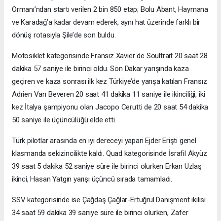
Ormanı’ndan startı verilen 2 bin 850 etap; Bolu Abant, Haymana
ve Karadağ’a kadar devam ederek, aynı hat üzerinde farklı bir
dönüş rotasıyla Şile’de son buldu.
Motosiklet kategorisinde Fransız Xavier de Soultrait 20 saat 28
dakika 57 saniye ile birinci oldu. Son Dakar yarışında kaza
geçiren ve kaza sonrası ilk kez Türkiye’de yarışa katılan Fransız
Adrien Van Beveren 20 saat 41 dakika 11 saniye ile ikinciliği, iki
kez İtalya şampiyonu olan Jacopo Cerutti de 20 saat 54 dakika
50 saniye ile üçüncülüğü elde etti.
Türk pilotlar arasında en iyi dereceyi yapan Ejder Erişti genel
klasmanda sekizincilikte kaldı. Quad kategorisinde İsrafil Akyüz
39 saat 5 dakika 52 saniye süre ile birinci olurken Erkan Uzlaş
ikinci, Hasan Yatgın yarışı üçüncü sırada tamamladı.
SSV kategorisinde ise Çağdaş Çağlar-Ertuğrul Danişment ikilisi
34 saat 59 dakika 39 saniye süre ile birinci olurken, Zafer