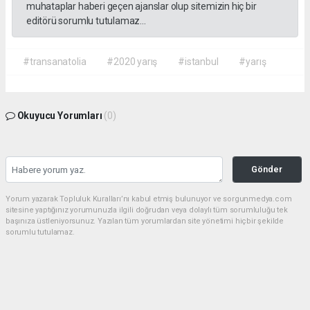
muhataplar haberi geçen ajanslar olup sitemizin hiç bir
editörü sorumlu tutulamaz...
#transanatolia
#2020 yarış
#istanbul
#yarış
Okuyucu Yorumları
(0)
Gönder
Yorum yazarak Topluluk Kuralları’nı kabul etmiş bulunuyor ve sorgunmedya.com
sitesine yaptığınız yorumunuzla ilgili doğrudan veya dolaylı tüm sorumluluğu tek
başınıza üstleniyorsunuz. Yazılan tüm yorumlardan site yönetimi hiçbir şekilde
sorumlu tutulamaz.