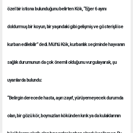
özel bir istisna bulunduğunu belirten Kök, “Eğer 6 ayını
doldurmuş bir koyun, bir yaşındaki gibi gelişmiş ve gösterişli ise
kurban edilebilir” dedi. Müftü Kök, kurbanlık seçiminde hayvanın
sağlık durumunun da çok önemli olduğunu vurgulayarak, şu
uyarılarda bulundu:
“Belirgin derecede hasta, aşırı zayıf, yürüyemeyecek durumda
olan, bir gözü kör, boynuzları kökünden kırık ya da kulaklarının