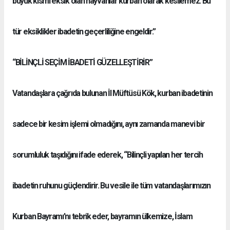
büyük kısmı eksik olan hayvanlar kurban olarak kesilemez. Bu
tür eksiklikler ibadetin geçerliliğine engeldir.”
“BİLİNÇLİ SEÇİM İBADETİ GÜZELLEŞTİRİR”
Vatandaşlara çağrıda bulunan İl Müftüsü Kök, kurban ibadetinin
sadece bir kesim işlemi olmadığını, aynı zamanda manevi bir
sorumluluk taşıdığını ifade ederek, “Bilinçli yapılan her tercih
ibadetin ruhunu güçlendirir. Bu vesile ile tüm vatandaşlarımızın
Kurban Bayramı’nı tebrik eder, bayramın ülkemize, İslam