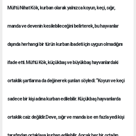
Müftü Nihat Kök, kurban olarak yalnızca koyun, keçi, sığır,
manda ve devenin kesilebileceğini belirterek, bu hayvanlar
dışında herhangi bir türün kurban ibadeti için uygun olmadığını
ifade etti. Müftü Kök, küçükbaş ve büyükbaş hayvanlardaki
ortaklık şartlarına da değinerek şunları söyledi: “Koyun ve keçi
sadece bir kişi adına kurban edilebilir. Küçükbaş hayvanlarda
ortaklık caiz değildir.Deve, sığır ve manda ise en fazla yedi kişi
tarafından ortaklaşa kurban edilebilir. Ancak her bir ortağın