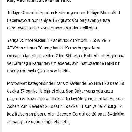
Rally Raid, İstanbul'da tamamlandı.
Türkiye Otomobil Sporları Federasyonu ve Türkiye Motosiklet
Federasyonunun izniyle 15 Ağustos'ta başlayan yarışta
dereceye girenler zorlu etabın ardından belli oldu.
Yarışa 25 motosiklet, 37 adet 4x4 otomobil, 3 SSV ve 5
ATV’den oluşan 70 araç katıldı. Kemerburgaz Kent
Ormanı’ndan startı verilen 2 bin 850 etap; Bolu Abant, Haymana
ve Karadağ’a kadar devam ederek, aynı hat üzerinde farklı bir
dönüş rotasıyla Şile’de son buldu.
Motosiklet kategorisinde Fransız Xavier de Soultrait 20 saat 28
dakika 57 saniye ile birinci oldu. Son Dakar yarışında kaza
geçiren ve kaza sonrası ilk kez Türkiye’de yarışa katılan Fransız
Adrien Van Beveren 20 saat 41 dakika 11 saniye ile ikinciliği, iki
kez İtalya şampiyonu olan Jacopo Cerutti de 20 saat 54 dakika
50 saniye ile üçüncülüğü elde etti.