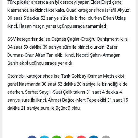
Türk pilotlar arasında en iyi dereceyi yapan Ejder Erişti genel
klasmanda sekizincilikte kaldı. Quad kategorisinde İsrafil Akyüz
39 saat 5 dakika 52 saniye süre ile birinci olurken Erkan Uzlaş
ikinci, Hasan Yatgın yarışı üçüncü sırada tamamladı.
SSV kategorisinde ise Çağdaş Çağlar-Ertuğrul Danişment ikilisi
34 saat 59 dakika 39 saniye süre ile birinci olurken, Zafer
Durmaz-Onur Altan Tan ekibi ikinci, Necati Şahin-Armağan
Şahin ekibi üçüncü sırada yer aldı.
Otomobil kategorisinde ise Tarık Gökbay-Osman Metin ekibi
genel klasmanda 30 saat 52 dakika 20 saniye ile birinciliği elde
ederken, Serhat Saygılı-Suat Çelik takımı 31 saat 4 dakika 4
saniye süre ile ikinci, Ahmet Bağce-Mert Tepe ekibi 31 saat 15
dakika 21 saniye süre ile üçüncü oldu.