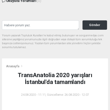
Okuyucu Yorumları
(0)
Gönder
Yorum yazarak Topluluk Kuralları’nı kabul etmiş bulunuyor ve sorgunmedya.com
sitesine yaptığınız yorumunuzla ilgili doğrudan veya dolaylı tüm sorumluluğu tek
başınıza üstleniyorsunuz. Yazılan tüm yorumlardan site yönetimi hiçbir şekilde
sorumlu tutulamaz.
Anasayfa
TransAnatolia 2020 yarışları
İstanbul'da tamamlandı
24.08.2020 - 11:11, Güncelleme: 26.08.2020 - 12:07