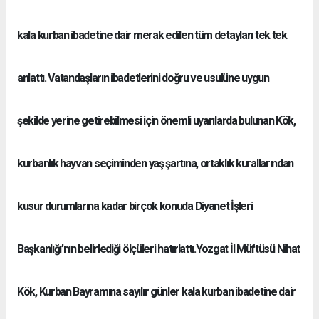
kala kurban ibadetine dair merak edilen tüm detayları tek tek
anlattı. Vatandaşların ibadetlerini doğru ve usulüne uygun
şekilde yerine getirebilmesi için önemli uyarılarda bulunan Kök,
kurbanlık hayvan seçiminden yaş şartına, ortaklık kurallarından
kusur durumlarına kadar birçok konuda Diyanet İşleri
Başkanlığı’nın belirlediği ölçüleri hatırlattı.Yozgat İl Müftüsü Nihat
Kök, Kurban Bayramına sayılır günler kala kurban ibadetine dair