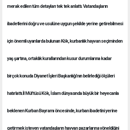
merak edilen tüm detayları tek tek anlattı. Vatandaşların
ibadetlerini doğru ve usulüne uygun şekilde yerine getirebilmesi
için önemli uyarılarda bulunan Kök, kurbanlık hayvan seçiminden
yaş şartına, ortaklık kurallarından kusur durumlarına kadar
birçok konuda Diyanet İşleri Başkanlığı’nın belirlediği ölçüleri
hatırlattı.İl Müftüsü Kök, İslam dünyasında büyük bir heyecanla
beklenen Kurban Bayramı öncesinde, kurban ibadetini yerine
getirmek isteyen vatandaşların hayvan pazarlarına yöneldiğini