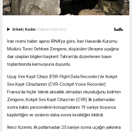
Erkek
|
Kadın
(Haberi Sesli Oku)
İran resmi haber ajansı IRNA'ya göre, İran Havacılık Kurumu
Müdürü Turec Dehkani Zengene, düşürülen Ukrayna uçağına
dair ulaşılan bilgileri başkent Tahran'da düzenlenen basın
toplantısında kamuoyuna duyurdu.
Uçuş Veri Kayıt Cihazı (FDR-Flight Data Recorder) ile Kokpit
Ses Kayıt Cihazlarının (CVR-Cockpit Voice Recorder)
Fransa'da hiçbir teknik aksaklık olmadan okunduğunu belirten
Zengene, Kokpit Ses Kayıt Cihazı'nın (CVR) ilk patlamadan
sonra kabin personelinin konuşmalarını 19 saniye boyunca
kaydettiğini ve seslerin daha sonra kesildiğini bildirdi.
İkinci füzenin, ilk patlamadan 25 saniye sonra uçağın yakınına