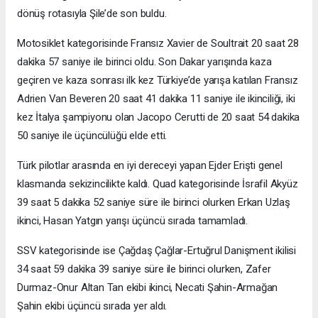
dönüş rotasıyla Şile’de son buldu.
Motosiklet kategorisinde Fransız Xavier de Soultrait 20 saat 28
dakika 57 saniye ile birinci oldu. Son Dakar yarışında kaza
geçiren ve kaza sonrası ilk kez Türkiye’de yarışa katılan Fransız
Adrien Van Beveren 20 saat 41 dakika 11 saniye ile ikinciliği, iki
kez İtalya şampiyonu olan Jacopo Cerutti de 20 saat 54 dakika
50 saniye ile üçüncülüğü elde etti.
Türk pilotlar arasında en iyi dereceyi yapan Ejder Erişti genel
klasmanda sekizincilikte kaldı. Quad kategorisinde İsrafil Akyüz
39 saat 5 dakika 52 saniye süre ile birinci olurken Erkan Uzlaş
ikinci, Hasan Yatgın yarışı üçüncü sırada tamamladı.
SSV kategorisinde ise Çağdaş Çağlar-Ertuğrul Danişment ikilisi
34 saat 59 dakika 39 saniye süre ile birinci olurken, Zafer
Durmaz-Onur Altan Tan ekibi ikinci, Necati Şahin-Armağan
Şahin ekibi üçüncü sırada yer aldı.