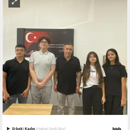
Erkek
|
Kadın
(Haberi Sesli Oku)