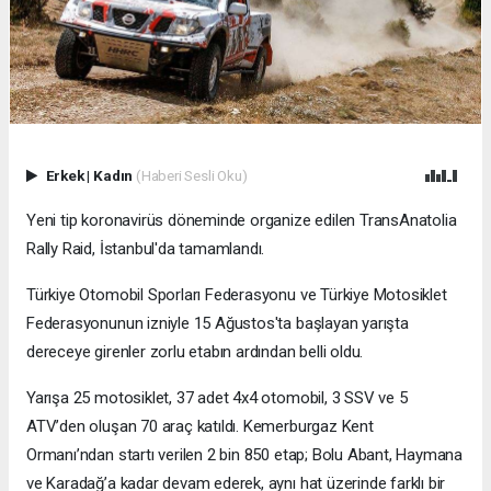
Erkek
|
Kadın
(Haberi Sesli Oku)
Yeni tip koronavirüs döneminde organize edilen TransAnatolia
Rally Raid, İstanbul'da tamamlandı.
Türkiye Otomobil Sporları Federasyonu ve Türkiye Motosiklet
Federasyonunun izniyle 15 Ağustos'ta başlayan yarışta
dereceye girenler zorlu etabın ardından belli oldu.
Yarışa 25 motosiklet, 37 adet 4x4 otomobil, 3 SSV ve 5
ATV’den oluşan 70 araç katıldı. Kemerburgaz Kent
Ormanı’ndan startı verilen 2 bin 850 etap; Bolu Abant, Haymana
ve Karadağ’a kadar devam ederek, aynı hat üzerinde farklı bir