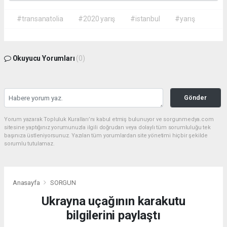
#transanatolia
#2020 yarış
#istanbul
#yarış
Okuyucu Yorumları
(0)
Gönder
Yorum yazarak Topluluk Kuralları’nı kabul etmiş bulunuyor ve sorgunmedya.com
sitesine yaptığınız yorumunuzla ilgili doğrudan veya dolaylı tüm sorumluluğu tek
başınıza üstleniyorsunuz. Yazılan tüm yorumlardan site yönetimi hiçbir şekilde
sorumlu tutulamaz.
Anasayfa
SORGUN
Ukrayna uçağının karakutu
bilgilerini paylaştı