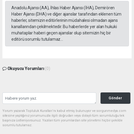
Anadolu Ajansı (AA), İhlas Haber Ajansı (İHA), Demirören
Haber Ajansı (DHA) ve diğer ajanslar tarafından eklenen tüm
haberler, sitemizin editörlerinin müdahalesi olmadan ajans
kanallarından çekilmektedir. Bu haberlerde yer alan hukuki
muhataplar haberi geçen ajanslar olup sitemizin hiç bir
editörü sorumlu tutulamaz...
Okuyucu Yorumları
(0)
Gönder
Yorum yazarak Topluluk Kuralları’nı kabul etmiş bulunuyor ve sorgunmedya.com
sitesine yaptığınız yorumunuzla ilgili doğrudan veya dolaylı tüm sorumluluğu tek
başınıza üstleniyorsunuz. Yazılan tüm yorumlardan site yönetimi hiçbir şekilde
sorumlu tutulamaz.