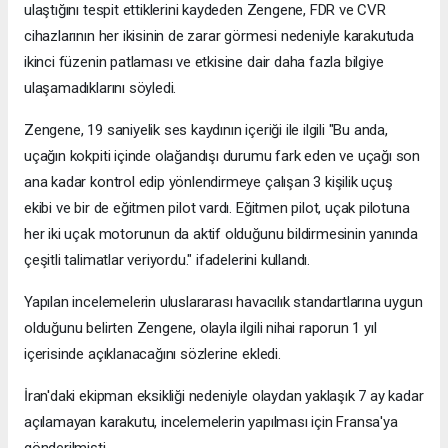
ulaştığını tespit ettiklerini kaydeden Zengene, FDR ve CVR
cihazlarının her ikisinin de zarar görmesi nedeniyle karakutuda
ikinci füzenin patlaması ve etkisine dair daha fazla bilgiye
ulaşamadıklarını söyledi.
Zengene, 19 saniyelik ses kaydının içeriği ile ilgili "Bu anda,
uçağın kokpiti içinde olağandışı durumu fark eden ve uçağı son
ana kadar kontrol edip yönlendirmeye çalışan 3 kişilik uçuş
ekibi ve bir de eğitmen pilot vardı. Eğitmen pilot, uçak pilotuna
her iki uçak motorunun da aktif olduğunu bildirmesinin yanında
çeşitli talimatlar veriyordu." ifadelerini kullandı.
Yapılan incelemelerin uluslararası havacılık standartlarına uygun
olduğunu belirten Zengene, olayla ilgili nihai raporun 1 yıl
içerisinde açıklanacağını sözlerine ekledi.
İran'daki ekipman eksikliği nedeniyle olaydan yaklaşık 7 ay kadar
açılamayan karakutu, incelemelerin yapılması için Fransa'ya
gönderilmişti.