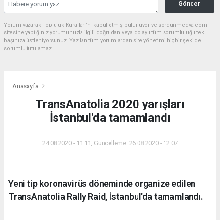
Gönder
Yorum yazarak Topluluk Kuralları’nı kabul etmiş bulunuyor ve sorgunmedya.com
sitesine yaptığınız yorumunuzla ilgili doğrudan veya dolaylı tüm sorumluluğu tek
başınıza üstleniyorsunuz. Yazılan tüm yorumlardan site yönetimi hiçbir şekilde
sorumlu tutulamaz.
Anasayfa
TransAnatolia 2020 yarışları
İstanbul'da tamamlandı
24.08.2020 - 11:11, Güncelleme: 26.08.2020 - 12:07
Yeni tip koronavirüs döneminde organize edilen
TransAnatolia Rally Raid, İstanbul'da tamamlandı.