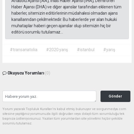
Anadolu Ajansı (AA), İhlas Haber Ajansı (İHA), Demirören
Haber Ajansı (DHA) ve diğer ajanslar tarafından eklenen tüm
haberler, sitemizin editörlerinin müdahalesi olmadan ajans
kanallarından çekilmektedir. Bu haberlerde yer alan hukuki
muhataplar haberi geçen ajanslar olup sitemizin hiç bir
editörü sorumlu tutulamaz...
#transanatolia
#2020 yarış
#istanbul
#yarış
Okuyucu Yorumları
(0)
Gönder
Yorum yazarak Topluluk Kuralları’nı kabul etmiş bulunuyor ve sorgunmedya.com
sitesine yaptığınız yorumunuzla ilgili doğrudan veya dolaylı tüm sorumluluğu tek
başınıza üstleniyorsunuz. Yazılan tüm yorumlardan site yönetimi hiçbir şekilde
sorumlu tutulamaz.