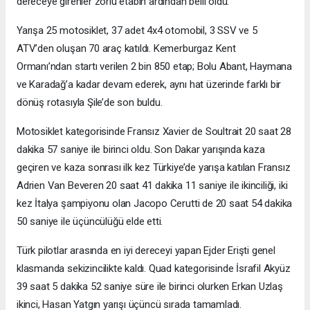
dereceye girenler zorlu etabın ardından belli oldu.
Yarışa 25 motosiklet, 37 adet 4x4 otomobil, 3 SSV ve 5
ATV’den oluşan 70 araç katıldı. Kemerburgaz Kent
Ormanı’ndan startı verilen 2 bin 850 etap; Bolu Abant, Haymana
ve Karadağ’a kadar devam ederek, aynı hat üzerinde farklı bir
dönüş rotasıyla Şile’de son buldu.
Motosiklet kategorisinde Fransız Xavier de Soultrait 20 saat 28
dakika 57 saniye ile birinci oldu. Son Dakar yarışında kaza
geçiren ve kaza sonrası ilk kez Türkiye’de yarışa katılan Fransız
Adrien Van Beveren 20 saat 41 dakika 11 saniye ile ikinciliği, iki
kez İtalya şampiyonu olan Jacopo Cerutti de 20 saat 54 dakika
50 saniye ile üçüncülüğü elde etti.
Türk pilotlar arasında en iyi dereceyi yapan Ejder Erişti genel
klasmanda sekizincilikte kaldı. Quad kategorisinde İsrafil Akyüz
39 saat 5 dakika 52 saniye süre ile birinci olurken Erkan Uzlaş
ikinci, Hasan Yatgın yarışı üçüncü sırada tamamladı.