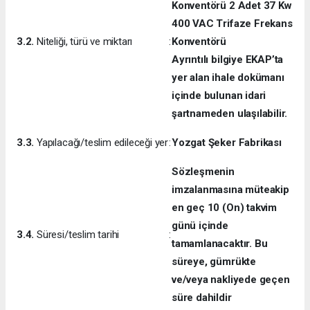
Konventörü 2 Adet 37 Kw
400 VAC Trifaze Frekans
3.2.
Niteliği, türü ve miktarı
:
Konventörü
Ayrıntılı bilgiye EKAP’ta
yer alan ihale dokümanı
içinde bulunan idari
şartnameden ulaşılabilir.
3.3.
Yapılacağı/teslim edileceği yer
:
Yozgat Şeker Fabrikası
Sözleşmenin
imzalanmasına müteakip
en geç 10 (On) takvim
günü içinde
3.4.
Süresi/teslim tarihi
:
tamamlanacaktır. Bu
süreye, gümrükte
ve/veya nakliyede geçen
süre dahildir