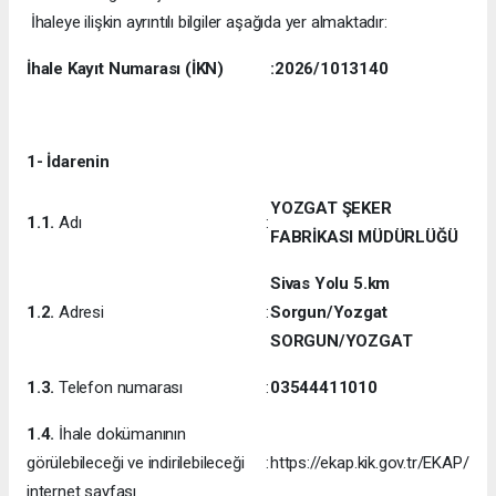
İhaleye ilişkin ayrıntılı bilgiler aşağıda yer almaktadır:
İhale Kayıt Numarası (İKN)
:
2026/1013140
1- İdarenin
YOZGAT ŞEKER
1.1.
Adı
:
FABRİKASI MÜDÜRLÜĞÜ
Sivas Yolu 5.km
1.2.
Adresi
:
Sorgun/Yozgat
SORGUN/YOZGAT
1.3.
Telefon numarası
:
03544411010
1.4.
İhale dokümanının
görülebileceği ve indirilebileceği
:
https://ekap.kik.gov.tr/EKAP/
internet sayfası