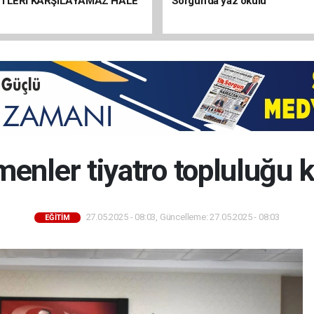
ETLERİ KARŞILAYAMAZ HALE
Sorgun’da yaz okulu
enler tiyatro topluluğu 
27.05.2025 - 08:03, Güncelleme: 27.05.2025 - 08:03
EĞİTİM