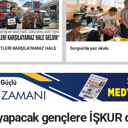
ETLERİ KARŞILAYAMAZ HALE
Sorgun’da yaz okulu
yapacak gençlere İŞKUR 