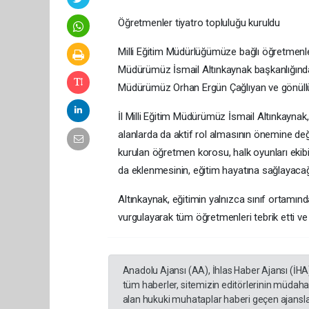
Öğretmenler tiyatro topluluğu kuruldu
Milli Eğitim Müdürlüğümüze bağlı öğretmenlerim
Müdürümüz İsmail Altınkaynak başkanlığında
Müdürümüz Orhan Ergün Çağlıyan ve gönüllü 
İl Milli Eğitim Müdürümüz İsmail Altınkaynak
alanlarda da aktif rol almasının önemine d
kurulan öğretmen korosu, halk oyunları ekibi
da eklenmesinin, eğitim hayatına sağlayacağı
Altınkaynak, eğitimin yalnızca sınıf ortamın
vurgulayarak tüm öğretmenleri tebrik etti v
Anadolu Ajansı (AA), İhlas Haber Ajansı (İHA
tüm haberler, sitemizin editörlerinin müdaha
alan hukuki muhataplar haberi geçen ajanslar