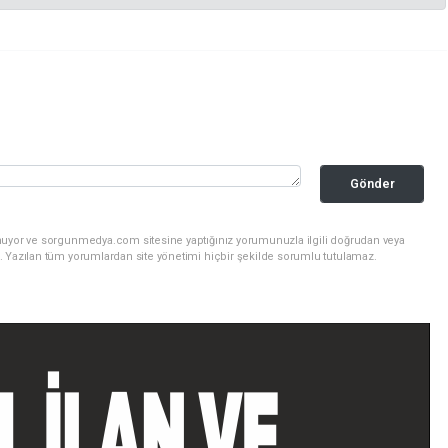
Gönder
nuyor ve sorgunmedya.com sitesine yaptığınız yorumunuzla ilgili doğrudan veya
. Yazılan tüm yorumlardan site yönetimi hiçbir şekilde sorumlu tutulamaz.