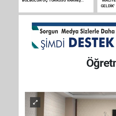
BÜLBÜLÜN ÜÇ TÜRKÜSÜ VARMIŞ…
“MALİY
GELDİK"
Öğretm