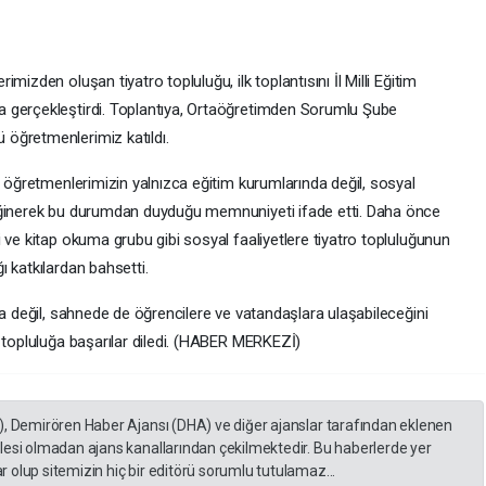
izden oluşan tiyatro topluluğu, ilk toplantısını İl Milli Eğitim
 gerçekleştirdi. Toplantıya, Ortaöğretimden Sorumlu Şube
öğretmenlerimiz katıldı.
, öğretmenlerimizin yalnızca eğitim kurumlarında değil, sosyal
eğinerek bu durumdan duyduğu memnuniyeti ifade etti. Daha önce
 ve kitap okuma grubu gibi sosyal faaliyetlere tiyatro topluluğunun
 katkılardan bahsetti.
da değil, sahnede de öğrencilere ve vatandaşlara ulaşabileceğini
e topluluğa başarılar diledi. (HABER MERKEZİ)
), Demirören Haber Ajansı (DHA) ve diğer ajanslar tarafından eklenen
lesi olmadan ajans kanallarından çekilmektedir. Bu haberlerde yer
 olup sitemizin hiç bir editörü sorumlu tutulamaz...