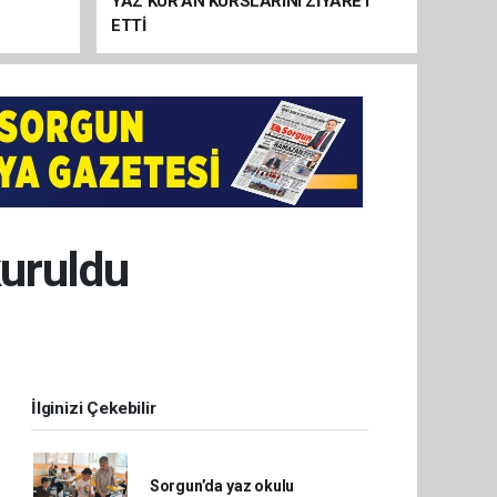
YAZ KUR’AN KURSLARINI ZİYARET
ETTİ
kuruldu
İlginizi Çekebilir
Sorgun’da yaz okulu