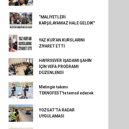
“MALİYETLERİ
KARŞILAYAMAZ HALE GELDİK"
YAZ KUR’AN KURSLARINI
ZİYARET ETTİ
HAYIRSEVER İŞADAMI ŞAHİN
İÇİN VEFA PROĞRAMI
DÜZENLENDİ
Metingin takımı
TEKNOFEST'te temsil edecek
YOZGAT’TA RADAR
UYGULAMASI