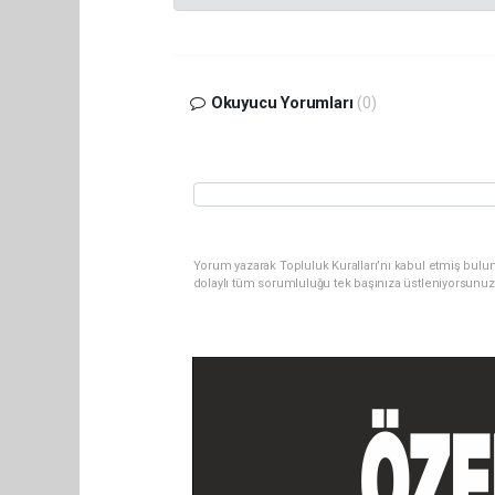
Okuyucu Yorumları
(0)
Yorum yazarak Topluluk Kuralları’nı kabul etmiş bulu
dolaylı tüm sorumluluğu tek başınıza üstleniyorsunuz