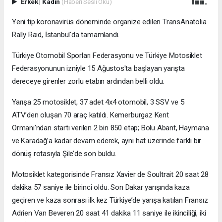
Erkek
|
Kadın
(Haberi Sesli Oku)
Yeni tip koronavirüs döneminde organize edilen TransAnatolia
Rally Raid, İstanbul'da tamamlandı.
Türkiye Otomobil Sporları Federasyonu ve Türkiye Motosiklet
Federasyonunun izniyle 15 Ağustos'ta başlayan yarışta
dereceye girenler zorlu etabın ardından belli oldu.
Yarışa 25 motosiklet, 37 adet 4x4 otomobil, 3 SSV ve 5
ATV’den oluşan 70 araç katıldı. Kemerburgaz Kent
Ormanı’ndan startı verilen 2 bin 850 etap; Bolu Abant, Haymana
ve Karadağ’a kadar devam ederek, aynı hat üzerinde farklı bir
dönüş rotasıyla Şile’de son buldu.
Motosiklet kategorisinde Fransız Xavier de Soultrait 20 saat 28
dakika 57 saniye ile birinci oldu. Son Dakar yarışında kaza
geçiren ve kaza sonrası ilk kez Türkiye’de yarışa katılan Fransız
Adrien Van Beveren 20 saat 41 dakika 11 saniye ile ikinciliği, iki