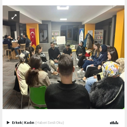
Erkek
|
Kadın
(Haberi Sesli Oku)