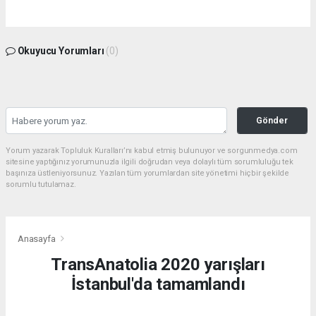
Okuyucu Yorumları
(0)
Gönder
Yorum yazarak Topluluk Kuralları’nı kabul etmiş bulunuyor ve sorgunmedya.com
sitesine yaptığınız yorumunuzla ilgili doğrudan veya dolaylı tüm sorumluluğu tek
başınıza üstleniyorsunuz. Yazılan tüm yorumlardan site yönetimi hiçbir şekilde
sorumlu tutulamaz.
Anasayfa
TransAnatolia 2020 yarışları
İstanbul'da tamamlandı