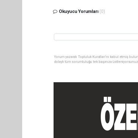
Okuyucu Yorumları
(0)
Yorum yazarak Topluluk Kuralları’nı kabul etmiş bulu
dolaylı tüm sorumluluğu tek başınıza üstleniyorsunuz