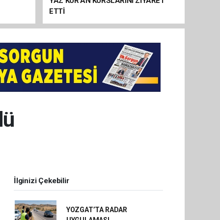
YAZ KUR’AN KURSLARINI ZİYARET
ETTİ
dü
İlginizi Çekebilir
YOZGAT’TA RADAR