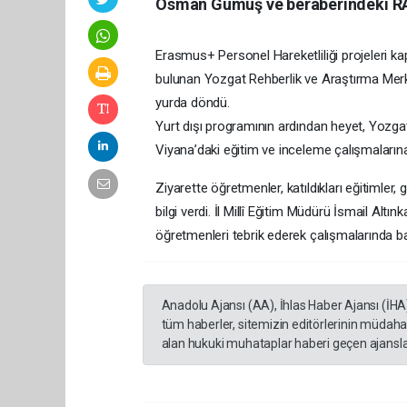
Osman Gümüş ve beraberindeki RA
Erasmus+ Personel Hareketliliği projeleri 
bulunan Yozgat Rehberlik ve Araştırma Me
yurda döndü.
Yurt dışı programının ardından heyet, Yozgat
Viyana’daki eğitim ve inceleme çalışmalarına i
Ziyarette öğretmenler, katıldıkları eğitimler,
bilgi verdi. İl Millî Eğitim Müdürü İsmail Altın
öğretmenleri tebrik ederek çalışmalarında ba
Anadolu Ajansı (AA), İhlas Haber Ajansı (İHA
tüm haberler, sitemizin editörlerinin müdaha
alan hukuki muhataplar haberi geçen ajanslar