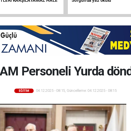
ETLERİ KARŞILAYAMAZ HALE
Sorgun’da yaz okulu
AM Personeli Yurda dön
04.12.2025 - 08:15, Güncelleme: 04.12.2025 - 08:15
EĞİTİM