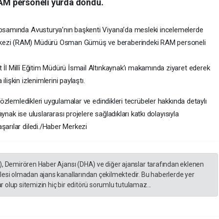
M personeli yurda döndü.
kapsamında Avusturya’nın başkenti Viyana’da mesleki incelemelerde
rkezi (RAM) Müdürü Osman Gümüş ve beraberindeki RAM personeli
 İl Millî Eğitim Müdürü İsmail Altınkaynak’ı makamında ziyaret ederek
lişkin izlenimlerini paylaştı.
 gözlemledikleri uygulamalar ve edindikleri tecrübeler hakkında detaylı
kaynak ise uluslararası projelere sağladıkları katkı dolayısıyla
şarılar diledi./Haber Merkezi
), Demirören Haber Ajansı (DHA) ve diğer ajanslar tarafından eklenen
lesi olmadan ajans kanallarından çekilmektedir. Bu haberlerde yer
 olup sitemizin hiç bir editörü sorumlu tutulamaz...