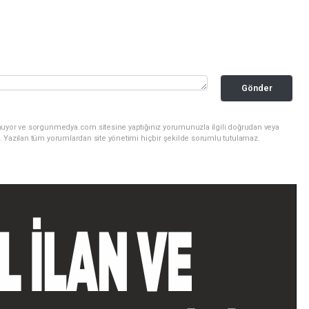
Gönder
nuyor ve sorgunmedya.com sitesine yaptığınız yorumunuzla ilgili doğrudan veya
. Yazılan tüm yorumlardan site yönetimi hiçbir şekilde sorumlu tutulamaz.