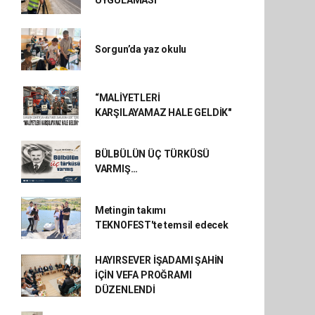
UYGULAMASI
Sorgun’da yaz okulu
“MALİYETLERİ
KARŞILAYAMAZ HALE GELDİK"
BÜLBÜLÜN ÜÇ TÜRKÜSÜ
VARMIŞ…
Metingin takımı
TEKNOFEST'te temsil edecek
HAYIRSEVER İŞADAMI ŞAHİN
İÇİN VEFA PROĞRAMI
DÜZENLENDİ