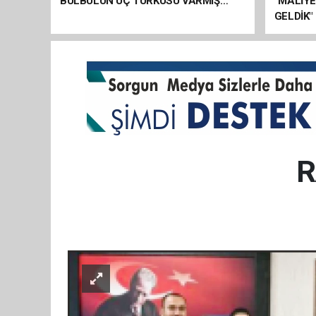
BÜLBÜLÜN ÜÇ TÜRKÜSÜ VARMIŞ…
“MALİY
GELDİK"
R