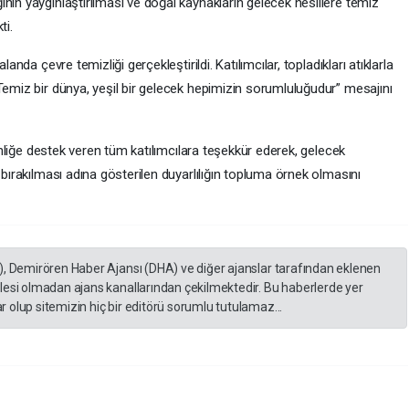
nın yaygınlaştırılması ve doğal kaynakların gelecek nesillere temiz
ti.
anda çevre temizliği gerçekleştirildi. Katılımcılar, topladıkları atıklarla
Temiz bir dünya, yeşil bir gelecek hepimizin sorumluluğudur” mesajını
kinliğe destek veren tüm katılımcılara teşekkür ederek, gelecek
 bırakılması adına gösterilen duyarlılığın topluma örnek olmasını
), Demirören Haber Ajansı (DHA) ve diğer ajanslar tarafından eklenen
lesi olmadan ajans kanallarından çekilmektedir. Bu haberlerde yer
 olup sitemizin hiç bir editörü sorumlu tutulamaz...