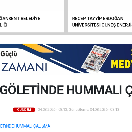
OĞANKENT BELEDİYE
RECEP TAYYİP ERDOĞAN
IĞI
ÜNİVERSİTESİ GÜNEŞ ENERJİ
SANTRALİ (GES) YAPIM İŞİ
 GÖLETİNDE HUMMALI 
04.08.2026 - 08:13, Güncelleme: 04.08.2026 - 08:13
GÜNDEM