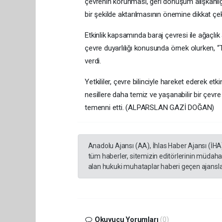
çevrenin korunması, geri dönüşüm alışkanlığı
bir şekilde aktarılmasının önemine dikkat çek
Etkinlik kapsamında baraj çevresi ile ağaçlık al
çevre duyarlılığı konusunda örnek olurken, “
verdi.
Yetkililer, çevre bilinciyle hareket ederek et
nesillere daha temiz ve yaşanabilir bir çevre
temenni etti. (ALPARSLAN GAZİ DOĞAN)
Anadolu Ajansı (AA), İhlas Haber Ajansı (İHA
tüm haberler, sitemizin editörlerinin müdaha
alan hukuki muhataplar haberi geçen ajanslar
Okuyucu Yorumları
(0)