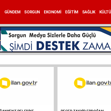
GÜNDEM
SORGUN
EKONOMİ
EĞİTİM
SAĞLIK
KÜLT