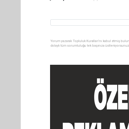
Yorum yazarak Topluluk Kuralları’nı kabul etmiş bulu
dolaylı tüm sorumluluğu tek başınıza üstleniyorsunuz