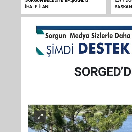
SORGUN BELEDİYE BAŞKANLIĞI
İLAN D
İHALE İLANI
BAŞKANL
SORGED’D