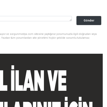
Gönder
nuyor ve sorgunmedya.com sitesine yaptığınız yorumunuzla ilgili doğrudan veya
. Yazılan tüm yorumlardan site yönetimi hiçbir şekilde sorumlu tutulamaz.