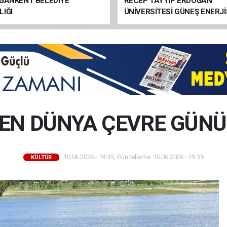
OĞANKENT BELEDİYE
RECEP TAYYİP ERDOĞAN
IĞI
ÜNİVERSİTESİ GÜNEŞ ENERJİ
SANTRALİ (GES) YAPIM İŞİ
EN DÜNYA ÇEVRE GÜNÜ 
10.06.2026 - 19:35, Güncelleme: 10.06.2026 - 19:35
KÜLTÜR