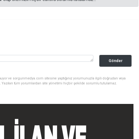
Gönder
nuyor ve sorgunmedya.com sitesine yaptığınız yorumunuzla ilgili doğrudan veya
. Yazılan tüm yorumlardan site yönetimi hiçbir şekilde sorumlu tutulamaz.