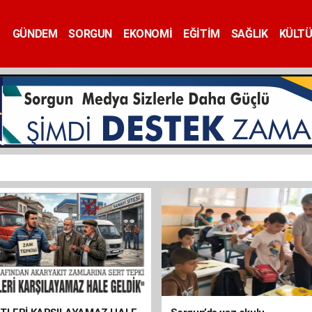
GÜNDEM
SORGUN
EKONOMİ
EĞİTİM
SAĞLIK
KÜLT