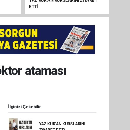
YAZ KUR’AN KURSLARINI ZİYARET
ETTİ
ktor ataması
İlginizi Çekebilir
YAZ KUR’AN KURSLARINI