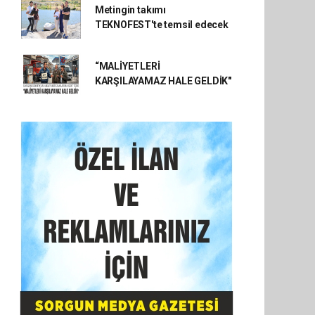
Metingin takımı
TEKNOFEST'te temsil edecek
“MALİYETLERİ
KARŞILAYAMAZ HALE GELDİK"