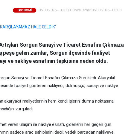
06.08.2026 - 08:08, Güncelleme: 06.08.2026 - 08:08
EKONOMİ
Artışları Sorgun Sanayi ve Ticaret Esnafını Çıkmaza
ş peşe gelen zamlar, Sorgun ilçesinde faaliyet
yi ve nakliye esnafının tepkisine neden oldu.
Sorgun Sanayi ve Ticaret Esnafını Çıkmaza Sürükledi. Akaryakıt
esinde faaliyet gösteren nakliyeci, dolmuşçu, sanayi ve nakliye
rtan akaryakıt maliyetlerinin hem kendi işlerini durma noktasına
ıdığını vurguladı.
et veren ulaşım ile nakliye esnafı, giderlerin her geçen gün
zammın sadece araç sahiplerini değil; yedek parçadan nakliyeye,