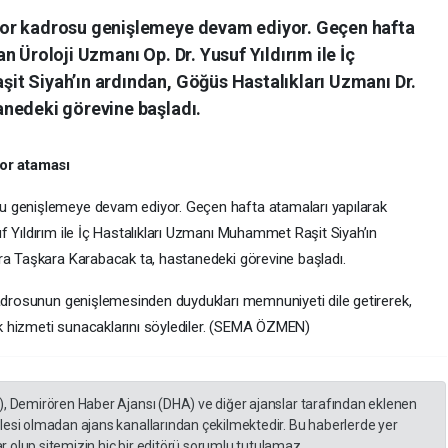
or kadrosu genişlemeye devam ediyor. Geçen hafta
 Üroloji Uzmanı Op. Dr. Yusuf Yıldırım ile İç
t Siyah’ın ardından, Göğüs Hastalıkları Uzmanı Dr.
nedeki görevine başladı.
or ataması
u genişlemeye devam ediyor. Geçen hafta atamaları yapılarak
 Yıldırım ile İç Hastalıkları Uzmanı Muhammet Raşit Siyah’ın
ra Taşkara Karabacak ta, hastanedeki görevine başladı.
kadrosunun genişlemesinden duydukları memnuniyeti dile getirerek,
lık hizmeti sunacaklarını söylediler. (SEMA ÖZMEN)
), Demirören Haber Ajansı (DHA) ve diğer ajanslar tarafından eklenen
lesi olmadan ajans kanallarından çekilmektedir. Bu haberlerde yer
 olup sitemizin hiç bir editörü sorumlu tutulamaz...