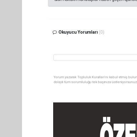
Okuyucu Yorumları
(0)
Yorum yazarak Topluluk Kuralları’nı kabul etmiş bulu
dolaylı tüm sorumluluğu tek başınıza üstleniyorsunuz