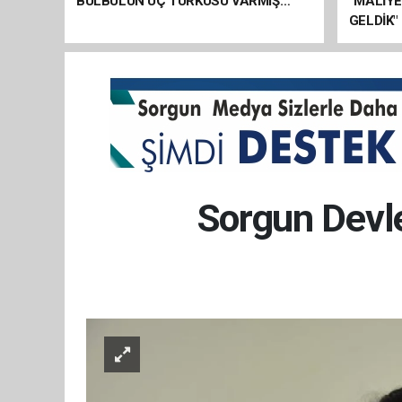
BÜLBÜLÜN ÜÇ TÜRKÜSÜ VARMIŞ…
“MALİY
GELDİK"
Sorgun Devl