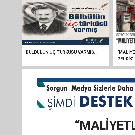
BÜLBÜLÜN ÜÇ TÜRKÜSÜ VARMIŞ…
“MALİY
GELDİK"
“MALİYET