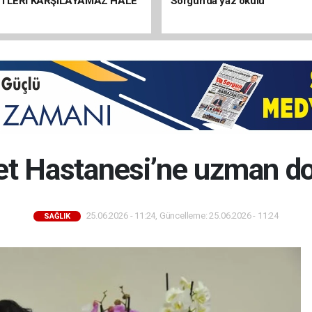
ETLERİ KARŞILAYAMAZ HALE
Sorgun’da yaz okulu
et Hastanesi’ne uzman do
25.06.2026 - 11:24, Güncelleme: 25.06.2026 - 11:24
SAĞLIK