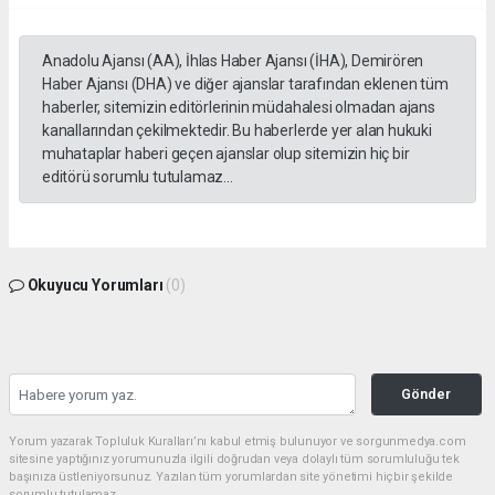
Anadolu Ajansı (AA), İhlas Haber Ajansı (İHA), Demirören
Haber Ajansı (DHA) ve diğer ajanslar tarafından eklenen tüm
haberler, sitemizin editörlerinin müdahalesi olmadan ajans
kanallarından çekilmektedir. Bu haberlerde yer alan hukuki
muhataplar haberi geçen ajanslar olup sitemizin hiç bir
editörü sorumlu tutulamaz...
Okuyucu Yorumları
(0)
Gönder
Yorum yazarak Topluluk Kuralları’nı kabul etmiş bulunuyor ve sorgunmedya.com
sitesine yaptığınız yorumunuzla ilgili doğrudan veya dolaylı tüm sorumluluğu tek
başınıza üstleniyorsunuz. Yazılan tüm yorumlardan site yönetimi hiçbir şekilde
sorumlu tutulamaz.