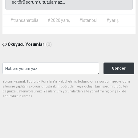
editörü sorumlu tutulamaz...
#transanatolia
#2020 yarış
#istanbul
#yarış
Okuyucu Yorumları
(0)
Gönder
Yorum yazarak Topluluk Kuralları’nı kabul etmiş bulunuyor ve sorgunmedya.com
sitesine yaptığınız yorumunuzla ilgili doğrudan veya dolaylı tüm sorumluluğu tek
başınıza üstleniyorsunuz. Yazılan tüm yorumlardan site yönetimi hiçbir şekilde
sorumlu tutulamaz.
haber paketi
haber scripti
haber yazılımı