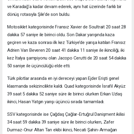
ve Karadağ’a kadar devam ederek, aynı hat üzerinde farklı bir
dönüş rotasıyla Şile’de son buldu.
Motosiklet kategorisinde Fransız Xavier de Soultrait 20 saat 28
dakika 57 saniye ile birinci oldu. Son Dakar yarışında kaza
geçiren ve kaza sonrası ilk kez Türkiye’de yarışa katılan Fransız
Adrien Van Beveren 20 saat 41 dakika 11 saniye ile ikinciliği, iki
kez İtalya şampiyonu olan Jacopo Cerutti de 20 saat 54 dakika
50 saniye ile üçüncülüğü elde etti.
Türk pilotlar arasında en iyi dereceyi yapan Ejder Erişti genel
klasmanda sekizincilikte kaldı. Quad kategorisinde İsrafil Akyüz
39 saat 5 dakika 52 saniye süre ile birinci olurken Erkan Uzlaş
ikinci, Hasan Yatgın yarışı üçüncü sırada tamamladı.
SSV kategorisinde ise Çağdaş Çağlar-Ertuğrul Danişment ikilisi
34 saat 59 dakika 39 saniye süre ile birinci olurken, Zafer
Durmaz-Onur Altan Tan ekibi ikinci, Necati Şahin-Armağan