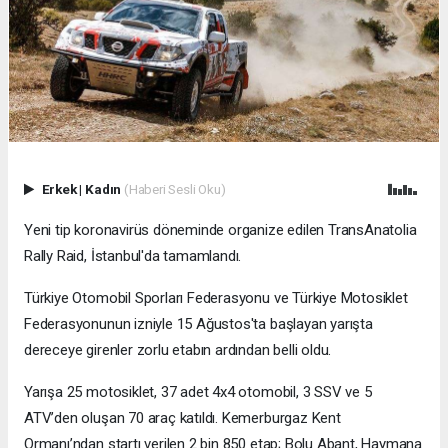
Erkek
|
Kadın
(Haberi Sesli Oku)
Yeni tip koronavirüs döneminde organize edilen TransAnatolia
Rally Raid, İstanbul'da tamamlandı.
Türkiye Otomobil Sporları Federasyonu ve Türkiye Motosiklet
Federasyonunun izniyle 15 Ağustos'ta başlayan yarışta
dereceye girenler zorlu etabın ardından belli oldu.
Yarışa 25 motosiklet, 37 adet 4x4 otomobil, 3 SSV ve 5
ATV’den oluşan 70 araç katıldı. Kemerburgaz Kent
Ormanı’ndan startı verilen 2 bin 850 etap; Bolu Abant, Haymana