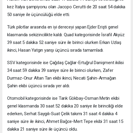
kez İtalya şampiyonu olan Jacopo Cerutti de 20 saat 54 dakika
50 saniye ile üçüncülüğü elde etti.
Türk pilotlar arasında en iyi dereceyi yapan Ejder Erişti genel
klasmanda sekizincilikte kaldı. Quad kategorisinde İsrafil Akyüz
39 saat 5 dakika 52 saniye süre ile birinci olurken Erkan Uzlaş
ikinci, Hasan Yatgın yarışı üçüncü sırada tamamladı.
SSV kategorisinde ise Çağdaş Çağlar-Ertuğrul Danişment ikilisi
34 saat 59 dakika 39 saniye süre ile birinci olurken, Zafer
Durmaz-Onur Altan Tan ekibi ikinci, Necati Şahin-Armağan
Şahin ekibi üçüncü sırada yer aldı.
Otomobil kategorisinde ise Tarık Gökbay-Osman Metin ekibi
genel klasmanda 30 saat 52 dakika 20 saniye ile birinciliği elde
ederken, Serhat Saygılı-Suat Çelik takımı 31 saat 4 dakika 4
saniye süre ile ikinci, Ahmet Bağce-Mert Tepe ekibi 31 saat 15
dakika 21 saniye süre ile üçüncü oldu.