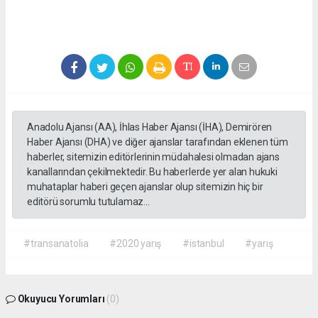
Anadolu Ajansı (AA), İhlas Haber Ajansı (İHA), Demirören
Haber Ajansı (DHA) ve diğer ajanslar tarafından eklenen tüm
haberler, sitemizin editörlerinin müdahalesi olmadan ajans
kanallarından çekilmektedir. Bu haberlerde yer alan hukuki
muhataplar haberi geçen ajanslar olup sitemizin hiç bir
editörü sorumlu tutulamaz...
#transanatolia
#2020 yarış
#istanbul
#yarış
Okuyucu Yorumları
(0)