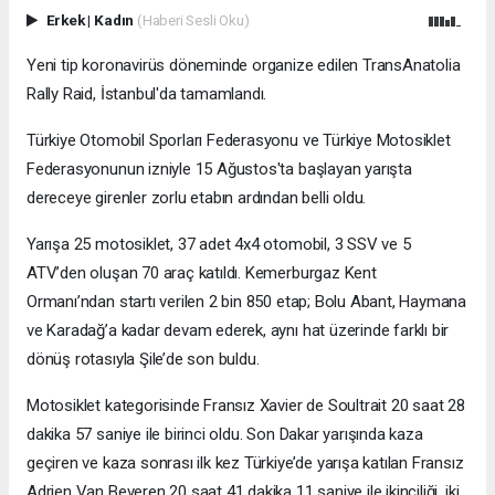
Erkek
|
Kadın
(Haberi Sesli Oku)
Yeni tip koronavirüs döneminde organize edilen TransAnatolia
Rally Raid, İstanbul'da tamamlandı.
Türkiye Otomobil Sporları Federasyonu ve Türkiye Motosiklet
Federasyonunun izniyle 15 Ağustos'ta başlayan yarışta
dereceye girenler zorlu etabın ardından belli oldu.
Yarışa 25 motosiklet, 37 adet 4x4 otomobil, 3 SSV ve 5
ATV’den oluşan 70 araç katıldı. Kemerburgaz Kent
Ormanı’ndan startı verilen 2 bin 850 etap; Bolu Abant, Haymana
ve Karadağ’a kadar devam ederek, aynı hat üzerinde farklı bir
dönüş rotasıyla Şile’de son buldu.
Motosiklet kategorisinde Fransız Xavier de Soultrait 20 saat 28
dakika 57 saniye ile birinci oldu. Son Dakar yarışında kaza
geçiren ve kaza sonrası ilk kez Türkiye’de yarışa katılan Fransız
Adrien Van Beveren 20 saat 41 dakika 11 saniye ile ikinciliği, iki