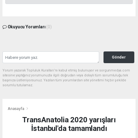
Okuyucu Yorumları
(0)
Gönder
Yorum yazarak Topluluk Kuralları’nı kabul etmiş bulunuyor ve sorgunmedya.com
sitesine yaptığınız yorumunuzla ilgili doğrudan veya dolaylı tüm sorumluluğu tek
başınıza üstleniyorsunuz. Yazılan tüm yorumlardan site yönetimi hiçbir şekilde
sorumlu tutulamaz.
Anasayfa
TransAnatolia 2020 yarışları
İstanbul'da tamamlandı