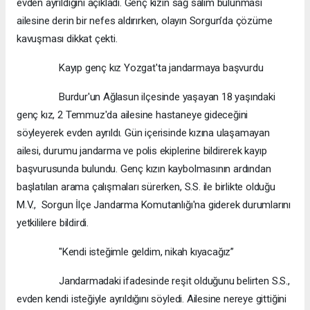
evden ayrıldığını açıkladı. Genç kızın sağ salim bulunması
ailesine derin bir nefes aldırırken, olayın Sorgun’da çözüme
kavuşması dikkat çekti.
Kayıp genç kız Yozgat'ta jandarmaya başvurdu
Burdur'un Ağlasun ilçesinde yaşayan 18 yaşındaki
genç kız, 2 Temmuz'da ailesine hastaneye gideceğini
söyleyerek evden ayrıldı. Gün içerisinde kızına ulaşamayan
ailesi, durumu jandarma ve polis ekiplerine bildirerek kayıp
başvurusunda bulundu. Genç kızın kaybolmasının ardından
başlatılan arama çalışmaları sürerken, S.S. ile birlikte olduğu
M.V., Sorgun İlçe Jandarma Komutanlığı'na giderek durumlarını
yetkililere bildirdi.
"Kendi isteğimle geldim, nikah kıyacağız”
Jandarmadaki ifadesinde reşit olduğunu belirten S.S.,
evden kendi isteğiyle ayrıldığını söyledi. Ailesine nereye gittiğini