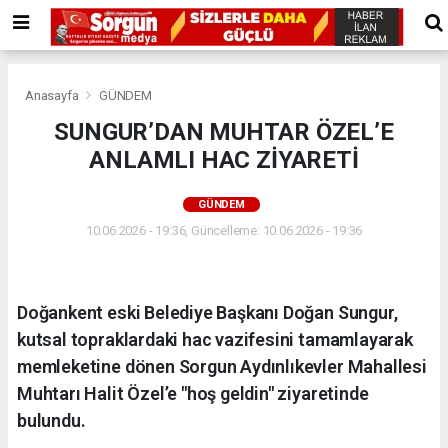
Anasayfa
GÜNDEM
SUNGUR’DAN MUHTAR ÖZEL’E
ANLAMLI HAC ZİYARETİ
GÜNDEM
10.06.2026 - 19:36, Güncelleme: 10.06.2026 - 19:36
Doğankent eski Belediye Başkanı Doğan Sungur,
kutsal topraklardaki hac vazifesini tamamlayarak
memleketine dönen Sorgun Aydınlıkevler Mahallesi
Muhtarı Halit Özel’e "hoş geldin" ziyaretinde
bulundu.