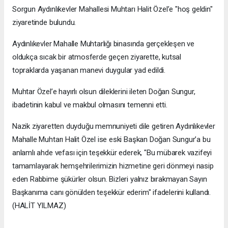
Sorgun Aydınlıkevler Mahallesi Muhtarı Halit Özel’e "hoş geldin"
ziyaretinde bulundu.
Aydınlıkevler Mahalle Muhtarlığı binasında gerçekleşen ve
oldukça sıcak bir atmosferde geçen ziyarette, kutsal
topraklarda yaşanan manevi duygular yad edildi.
Muhtar Özel’e hayırlı olsun dileklerini ileten Doğan Sungur,
ibadetinin kabul ve makbul olmasını temenni etti.
Nazik ziyaretten duyduğu memnuniyeti dile getiren Aydınlıkevler
Mahalle Muhtarı Halit Özel ise eski Başkan Doğan Sungur’a bu
anlamlı ahde vefası için teşekkür ederek, "Bu mübarek vazifeyi
tamamlayarak hemşehrilerimizin hizmetine geri dönmeyi nasip
eden Rabbime şükürler olsun. Bizleri yalnız bırakmayan Sayın
Başkanıma canı gönülden teşekkür ederim" ifadelerini kullandı.
(HALİT YILMAZ)