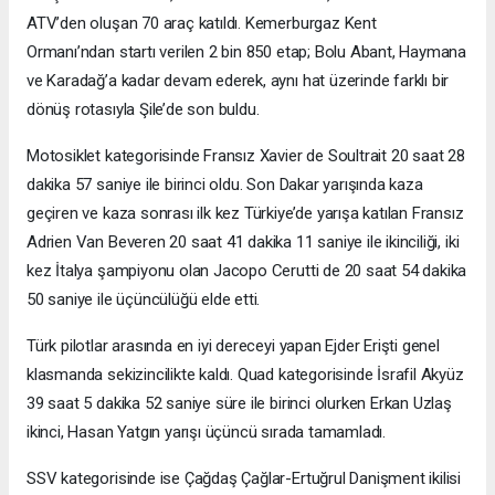
ATV’den oluşan 70 araç katıldı. Kemerburgaz Kent
Ormanı’ndan startı verilen 2 bin 850 etap; Bolu Abant, Haymana
ve Karadağ’a kadar devam ederek, aynı hat üzerinde farklı bir
dönüş rotasıyla Şile’de son buldu.
Motosiklet kategorisinde Fransız Xavier de Soultrait 20 saat 28
dakika 57 saniye ile birinci oldu. Son Dakar yarışında kaza
geçiren ve kaza sonrası ilk kez Türkiye’de yarışa katılan Fransız
Adrien Van Beveren 20 saat 41 dakika 11 saniye ile ikinciliği, iki
kez İtalya şampiyonu olan Jacopo Cerutti de 20 saat 54 dakika
50 saniye ile üçüncülüğü elde etti.
Türk pilotlar arasında en iyi dereceyi yapan Ejder Erişti genel
klasmanda sekizincilikte kaldı. Quad kategorisinde İsrafil Akyüz
39 saat 5 dakika 52 saniye süre ile birinci olurken Erkan Uzlaş
ikinci, Hasan Yatgın yarışı üçüncü sırada tamamladı.
SSV kategorisinde ise Çağdaş Çağlar-Ertuğrul Danişment ikilisi