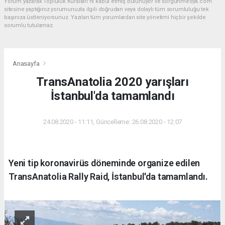
Yorum yazarak Topluluk Kuralları’nı kabul etmiş bulunuyor ve sorgunmedya.com
sitesine yaptığınız yorumunuzla ilgili doğrudan veya dolaylı tüm sorumluluğu tek
başınıza üstleniyorsunuz. Yazılan tüm yorumlardan site yönetimi hiçbir şekilde
sorumlu tutulamaz.
Anasayfa
TransAnatolia 2020 yarışları
İstanbul'da tamamlandı
24.08.2020 - 11:11, Güncelleme: 26.08.2020 - 12:07
Yeni tip koronavirüs döneminde organize edilen
TransAnatolia Rally Raid, İstanbul'da tamamlandı.