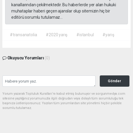
kanallarından çekilmektedir. Bu haberlerde yer alan hukuki
muhataplar haberi geçen ajanslar olup sitemizin hiç bir
editörü sorumlu tutulamaz...
#transanatolia
#2020 yarış
#istanbul
#yarış
Okuyucu Yorumları
(0)
Gönder
Yorum yazarak Topluluk Kuralları’nı kabul etmiş bulunuyor ve sorgunmedya.com
sitesine yaptığınız yorumunuzla ilgili doğrudan veya dolaylı tüm sorumluluğu tek
başınıza üstleniyorsunuz. Yazılan tüm yorumlardan site yönetimi hiçbir şekilde
sorumlu tutulamaz.