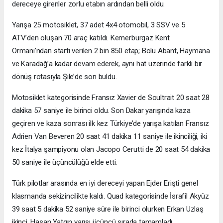
dereceye girenler zorlu etabın ardından belli oldu.
Yarışa 25 motosiklet, 37 adet 4x4 otomobil, 3 SSV ve 5
ATV’den oluşan 70 araç katıldı. Kemerburgaz Kent
Ormanı’ndan startı verilen 2 bin 850 etap; Bolu Abant, Haymana
ve Karadağ’a kadar devam ederek, aynı hat üzerinde farklı bir
dönüş rotasıyla Şile’de son buldu.
Motosiklet kategorisinde Fransız Xavier de Soultrait 20 saat 28
dakika 57 saniye ile birinci oldu. Son Dakar yarışında kaza
geçiren ve kaza sonrası ilk kez Türkiye’de yarışa katılan Fransız
Adrien Van Beveren 20 saat 41 dakika 11 saniye ile ikinciliği, iki
kez İtalya şampiyonu olan Jacopo Cerutti de 20 saat 54 dakika
50 saniye ile üçüncülüğü elde etti.
Türk pilotlar arasında en iyi dereceyi yapan Ejder Erişti genel
klasmanda sekizincilikte kaldı. Quad kategorisinde İsrafil Akyüz
39 saat 5 dakika 52 saniye süre ile birinci olurken Erkan Uzlaş
ikinci, Hasan Yatgın yarışı üçüncü sırada tamamladı.