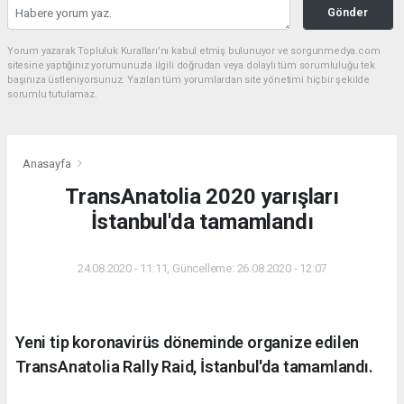
Gönder
Yorum yazarak Topluluk Kuralları’nı kabul etmiş bulunuyor ve sorgunmedya.com
sitesine yaptığınız yorumunuzla ilgili doğrudan veya dolaylı tüm sorumluluğu tek
başınıza üstleniyorsunuz. Yazılan tüm yorumlardan site yönetimi hiçbir şekilde
sorumlu tutulamaz.
Anasayfa
TransAnatolia 2020 yarışları
İstanbul'da tamamlandı
24.08.2020 - 11:11, Güncelleme: 26.08.2020 - 12:07
Yeni tip koronavirüs döneminde organize edilen
TransAnatolia Rally Raid, İstanbul'da tamamlandı.