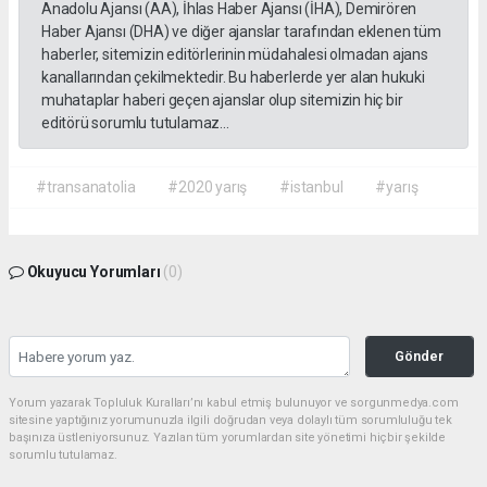
Anadolu Ajansı (AA), İhlas Haber Ajansı (İHA), Demirören
Haber Ajansı (DHA) ve diğer ajanslar tarafından eklenen tüm
haberler, sitemizin editörlerinin müdahalesi olmadan ajans
kanallarından çekilmektedir. Bu haberlerde yer alan hukuki
muhataplar haberi geçen ajanslar olup sitemizin hiç bir
editörü sorumlu tutulamaz...
#transanatolia
#2020 yarış
#istanbul
#yarış
Okuyucu Yorumları
(0)
Gönder
Yorum yazarak Topluluk Kuralları’nı kabul etmiş bulunuyor ve sorgunmedya.com
sitesine yaptığınız yorumunuzla ilgili doğrudan veya dolaylı tüm sorumluluğu tek
başınıza üstleniyorsunuz. Yazılan tüm yorumlardan site yönetimi hiçbir şekilde
sorumlu tutulamaz.