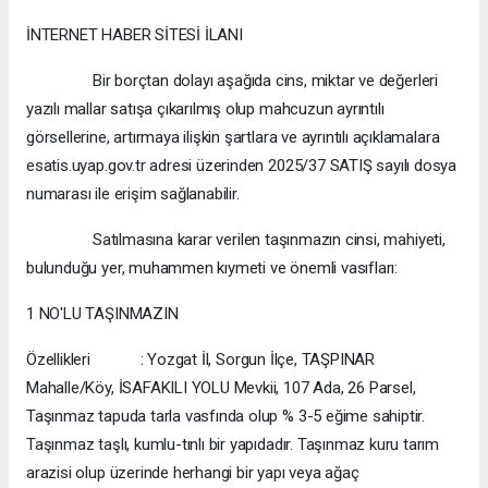
İNTERNET HABER SİTESİ İLANI
Bir borçtan dolayı aşağıda cins, miktar ve değerleri
yazılı mallar satışa çıkarılmış olup mahcuzun ayrıntılı
görsellerine, artırmaya ilişkin şartlara ve ayrıntılı açıklamalara
esatis.uyap.gov.tr adresi üzerinden 2025/37 SATIŞ sayılı dosya
numarası ile erişim sağlanabilir.
Satılmasına karar verilen taşınmazın cinsi, mahiyeti,
bulunduğu yer, muhammen kıymeti ve önemli vasıfları:
1 NO'LU TAŞINMAZIN
Özellikleri : Yozgat İl, Sorgun İlçe, TAŞPINAR
Mahalle/Köy, İSAFAKILI YOLU Mevkii, 107 Ada, 26 Parsel,
Taşınmaz tapuda tarla vasfında olup % 3-5 eğime sahiptir.
Taşınmaz taşlı, kumlu-tınlı bir yapıdadır. Taşınmaz kuru tarım
arazisi olup üzerinde herhangi bir yapı veya ağaç