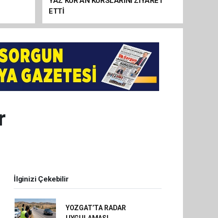
YAZ KUR’AN KURSLARINI ZİYARET
ETTİ
r
İlginizi Çekebilir
YOZGAT’TA RADAR