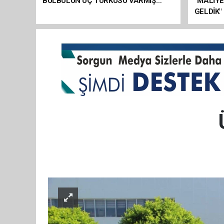
BÜLBÜLÜN ÜÇ TÜRKÜSÜ VARMIŞ…
“MALİY
GELDİK"