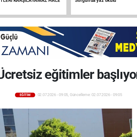
ETLERİ KARŞILAYAMAZ HALE
Sorgun’da yaz okulu
Ücretsiz eğitimler başlıyo
02.07.2026 - 09:05, Güncelleme: 02.07.2026 - 09:05
EĞİTİM