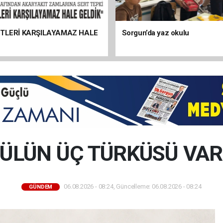
ETLERİ KARŞILAYAMAZ HALE
Sorgun’da yaz okulu
ÜLÜN ÜÇ TÜRKÜSÜ VA
06.08.2026 - 08:24, Güncelleme: 06.08.2026 - 08:24
GÜNDEM