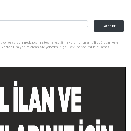
Gönder
nuyor ve sorgunmedya.com sitesine yaptığınız yorumunuzla ilgili doğrudan veya
. Yazılan tüm yorumlardan site yönetimi hiçbir şekilde sorumlu tutulamaz.