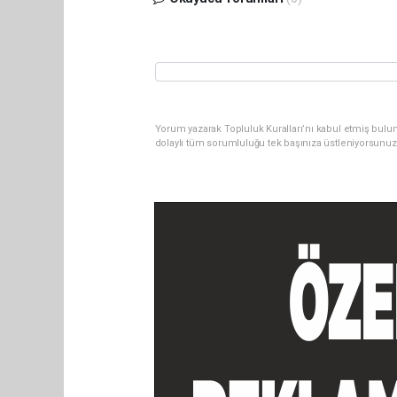
Yorum yazarak Topluluk Kuralları’nı kabul etmiş bulu
dolaylı tüm sorumluluğu tek başınıza üstleniyorsunuz