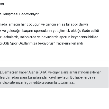
or.
anışması Hedefleniyor
, amacın her çocuğun ve gencin en az bir spor dalıyla
 geleceğin başarılı sporcularını yetiştirmek olduğu ifade edildi.
az; sahalarda, salonlarda ve havuzlarda sporun heyecanını birlikte
 GSB Spor Okullarımıza bekliyoruz" ifadelerini kullandı.
), Demirören Haber Ajansı (DHA) ve diğer ajanslar tarafından eklenen
lesi olmadan ajans kanallarından çekilmektedir. Bu haberlerde yer
 olup sitemizin hiç bir editörü sorumlu tutulamaz...