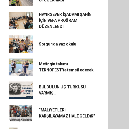
UYGULAMASI
HAYIRSEVER İŞADAMI ŞAHİN
İÇİN VEFA PROĞRAMI
DÜZENLENDİ
Sorgun’da yaz okulu
Metingin takımı
TEKNOFEST'te temsil edecek
BÜLBÜLÜN ÜÇ TÜRKÜSÜ
VARMIŞ…
“MALİYETLERİ
KARŞILAYAMAZ HALE GELDİK"