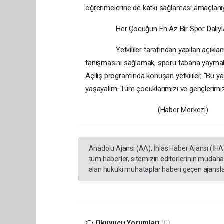
öğrenmelerine de katkı sağlaması amaçlanıy
Her Çocuğun En Az Bir Spor Dalıyla T
Yetkililer tarafından yapılan açıklamada
tanışmasını sağlamak, sporu tabana yaymak ve
Açılış programında konuşan yetkililer, "Bu y
yaşayalım. Tüm çocuklarımızı ve gençlerimizi
(Haber Merkezi)
Anadolu Ajansı (AA), İhlas Haber Ajansı (İHA
tüm haberler, sitemizin editörlerinin müdaha
alan hukuki muhataplar haberi geçen ajanslar
Okuyucu Yorumları
(0)