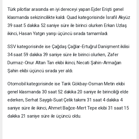
Türk pilotlar arasında en iyi dereceyi yapan Ejder Erişti genel
klasmanda sekizincilikte kaldı. Quad kategorisinde İsrafil Akyüz
39 saat 5 dakika 52 saniye süre ile birinci olurken Erkan Uzlaş
ikinci, Hasan Yatgın yarışı üçüncü sırada tamamladı.
SSV kategorisinde ise Çağdaş Çağlar-Ertuğrul Danişment ikilisi
34 saat 59 dakika 39 saniye süre ile birinci olurken, Zafer
Durmaz-Onur Altan Tan ekibi ikinci, Necati Şahin-Armağan
Şahin ekibi üçüncü sırada yer aldı.
Otomobil kategorisinde ise Tarık Gökbay-Osman Metin ekibi
genel klasmanda 30 saat 52 dakika 20 saniye ile birinciliği elde
ederken, Serhat Saygılı-Suat Çelik takımı 31 saat 4 dakika 4
saniye süre ile ikinci, Ahmet Bağce-Mert Tepe ekibi 31 saat 15
dakika 21 saniye süre ile üçüncü oldu.