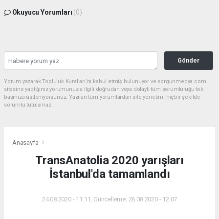
Okuyucu Yorumları
(0)
Gönder
Yorum yazarak Topluluk Kuralları’nı kabul etmiş bulunuyor ve sorgunmedya.com
sitesine yaptığınız yorumunuzla ilgili doğrudan veya dolaylı tüm sorumluluğu tek
başınıza üstleniyorsunuz. Yazılan tüm yorumlardan site yönetimi hiçbir şekilde
sorumlu tutulamaz.
Anasayfa
TransAnatolia 2020 yarışları
İstanbul'da tamamlandı
24.08.2020 - 11:11, Güncelleme: 26.08.2020 - 12:07