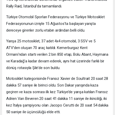
Rally Raid, İstanbul'da tamamlandı.
Türkiye Otomobil Sporları Federasyonu ve Türkiye Motosiklet
Federasyonunun izniyle 15 Ağustos'ta başlayan yarışta
dereceye girenler zorlu etabın ardından belli oldu.
Yarışa 25 motosiklet, 37 adet 4x4 otomobil, 3 SSV ve 5
ATV’den oluşan 70 araç katıldı. Kemerburgaz Kent
Ormanı’ndan startı verilen 2 bin 850 etap; Bolu Abant, Haymana
ve Karadağ’a kadar devam ederek, aynı hat üzerinde farklı bir
dönüş rotasıyla Şile’de son buldu.
Motosiklet kategorisinde Fransız Xavier de Soultrait 20 saat 28
dakika 57 saniye ile birinci oldu. Son Dakar yarışında kaza
geçiren ve kaza sonrası ilk kez Türkiye’de yarışa katılan Fransız
Adrien Van Beveren 20 saat 41 dakika 11 saniye ile ikinciliği, iki
kez İtalya şampiyonu olan Jacopo Cerutti de 20 saat 54 dakika
50 saniye ile üçüncülüğü elde etti.