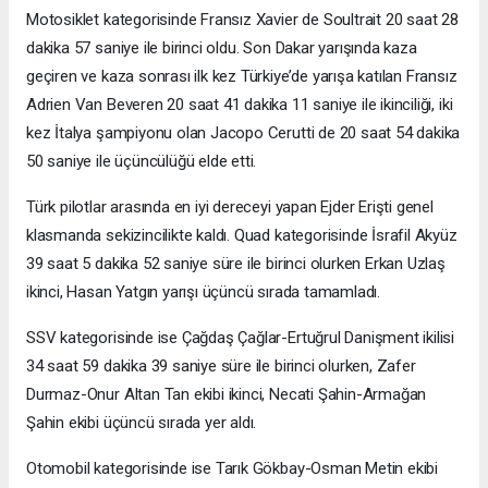
Motosiklet kategorisinde Fransız Xavier de Soultrait 20 saat 28
dakika 57 saniye ile birinci oldu. Son Dakar yarışında kaza
geçiren ve kaza sonrası ilk kez Türkiye’de yarışa katılan Fransız
Adrien Van Beveren 20 saat 41 dakika 11 saniye ile ikinciliği, iki
kez İtalya şampiyonu olan Jacopo Cerutti de 20 saat 54 dakika
50 saniye ile üçüncülüğü elde etti.
Türk pilotlar arasında en iyi dereceyi yapan Ejder Erişti genel
klasmanda sekizincilikte kaldı. Quad kategorisinde İsrafil Akyüz
39 saat 5 dakika 52 saniye süre ile birinci olurken Erkan Uzlaş
ikinci, Hasan Yatgın yarışı üçüncü sırada tamamladı.
SSV kategorisinde ise Çağdaş Çağlar-Ertuğrul Danişment ikilisi
34 saat 59 dakika 39 saniye süre ile birinci olurken, Zafer
Durmaz-Onur Altan Tan ekibi ikinci, Necati Şahin-Armağan
Şahin ekibi üçüncü sırada yer aldı.
Otomobil kategorisinde ise Tarık Gökbay-Osman Metin ekibi