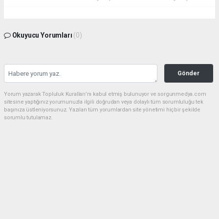
Okuyucu Yorumları
(0)
Gönder
Yorum yazarak Topluluk Kuralları’nı kabul etmiş bulunuyor ve sorgunmedya.com
sitesine yaptığınız yorumunuzla ilgili doğrudan veya dolaylı tüm sorumluluğu tek
başınıza üstleniyorsunuz. Yazılan tüm yorumlardan site yönetimi hiçbir şekilde
sorumlu tutulamaz.
haber paketi
haber scripti
haber yazılımı
Tüm hakları saklı tutulmaktadır.Copyright 2026©
Haber Yazılımı:
Web Aksiyon ®