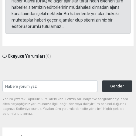
Haber Ajansı (DHA) ve diğer ajanslar tarafından eklenen tüm
haberler, sitemizin editörlerinin müdahalesi olmadan ajans
kanallarından çekilmektedir. Bu haberlerde yer alan hukuki
muhataplar haberi geçen ajanslar olup sitemizin hiç bir
editörü sorumlu tutulamaz...
Okuyucu Yorumları
(0)
Gönder
Yorum yazarak Topluluk Kuralları’nı kabul etmiş bulunuyor ve sorgunmedya.com
sitesine yaptığınız yorumunuzla ilgili doğrudan veya dolaylı tüm sorumluluğu tek
başınıza üstleniyorsunuz. Yazılan tüm yorumlardan site yönetimi hiçbir şekilde
sorumlu tutulamaz.