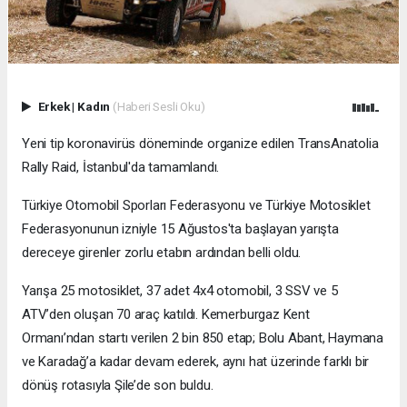
Erkek
|
Kadın
(Haberi Sesli Oku)
Yeni tip koronavirüs döneminde organize edilen TransAnatolia
Rally Raid, İstanbul'da tamamlandı.
Türkiye Otomobil Sporları Federasyonu ve Türkiye Motosiklet
Federasyonunun izniyle 15 Ağustos'ta başlayan yarışta
dereceye girenler zorlu etabın ardından belli oldu.
Yarışa 25 motosiklet, 37 adet 4x4 otomobil, 3 SSV ve 5
ATV’den oluşan 70 araç katıldı. Kemerburgaz Kent
Ormanı’ndan startı verilen 2 bin 850 etap; Bolu Abant, Haymana
ve Karadağ’a kadar devam ederek, aynı hat üzerinde farklı bir
dönüş rotasıyla Şile’de son buldu.