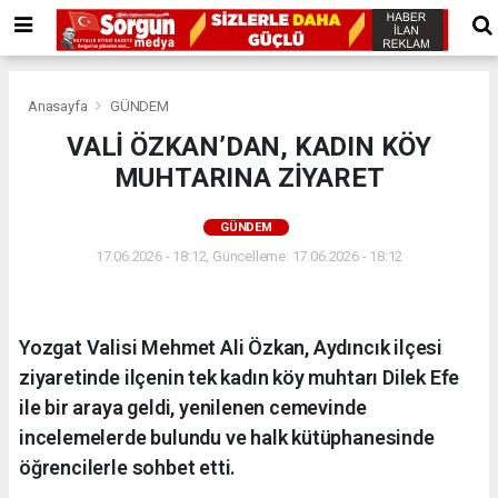
Anasayfa
GÜNDEM
VALİ ÖZKAN’DAN, KADIN KÖY
MUHTARINA ZİYARET
GÜNDEM
17.06.2026 - 18:12, Güncelleme: 17.06.2026 - 18:12
Yozgat Valisi Mehmet Ali Özkan, Aydıncık ilçesi
ziyaretinde ilçenin tek kadın köy muhtarı Dilek Efe
ile bir araya geldi, yenilenen cemevinde
incelemelerde bulundu ve halk kütüphanesinde
öğrencilerle sohbet etti.