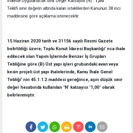
İhalede Uygulanacak Sınır Değer Katsayısı (N) :
1,00
Teklifi sınır değerin altında kalan isteklilerden Kanunun 38 inci
maddesine göre açıklama istenecektir.
15 Haziran 2020 tarih ve 31156 sayılı Resmi Gazete
belirtildiği üzere; Toplu Konut İdaresi Başkanlığı' nca ihale
edilecek olan Yapım İşlerinde Benzer İş Grupları
Tebliğine göre (B) Üst yapı işleri grubundaki avan veya
kesin projeli üst yapı ihalelerinde, Kamu İhale Genel
Tebliği' nin 45.1.1.2.maddesi gereğince, aşırı düşük sınır
değer hesabında kullanılan "N" katsayısı "1,00" olarak
belirlenmiştir.