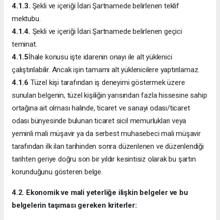
4.1.3.
Şekli ve içeriği İdari Şartnamede belirlenen teklif
mektubu.
4.1.4.
Şekli ve içeriği İdari Şartnamede belirlenen geçici
teminat.
4.1.5
İhale konusu işte idarenin onayı ile alt yüklenici
çalıştırılabilir. Ancak işin tamamı alt yüklenicilere yaptırılamaz.
4.1.6
Tüzel kişi tarafından iş deneyimi göstermek üzere
sunulan belgenin, tüzel kişiliğin yarısından fazla hissesine sahip
ortağına ait olması halinde, ticaret ve sanayi odası/ticaret
odası bünyesinde bulunan ticaret sicil memurlukları veya
yeminli mali müşavir ya da serbest muhasebeci mali müşavir
tarafından ilk ilan tarihinden sonra düzenlenen ve düzenlendiği
tarihten geriye doğru son bir yıldır kesintisiz olarak bu şartın
korunduğunu gösteren belge.
4.2. Ekonomik ve mali yeterliğe ilişkin belgeler ve bu
belgelerin taşıması gereken kriterler: