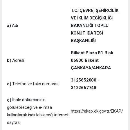
T.C. ÇEVRE, ŞEHİRCİLİK
VE İKLİM DEĞİŞİKLİĞİ
a)
Adı
:
BAKANLIĞI TOPLU
KONUT İDARESİ
BAŞKANLIĞI
Bilkent Plaza B1 Blok
b)
Adresi
:
06800 Bilkent
ÇANKAYA/ANKARA
3125652000 -
c)
Telefon ve faks numarası
:
3122667748
ç)
İhale dokümanının
görülebileceği ve e-imza
:
https://ekap.kik.gov.tr/EKAP/
kullanılarak indirilebileceği internet
sayfası