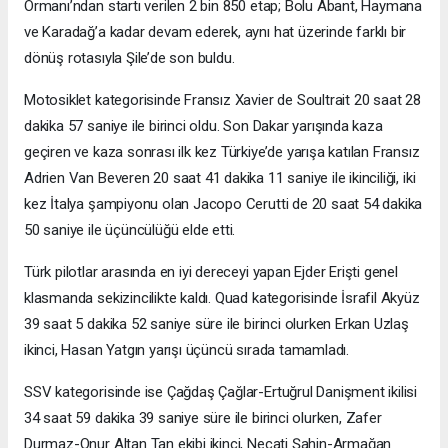
Ormanı’ndan startı verilen 2 bin 850 etap; Bolu Abant, Haymana
ve Karadağ’a kadar devam ederek, aynı hat üzerinde farklı bir
dönüş rotasıyla Şile’de son buldu.
Motosiklet kategorisinde Fransız Xavier de Soultrait 20 saat 28
dakika 57 saniye ile birinci oldu. Son Dakar yarışında kaza
geçiren ve kaza sonrası ilk kez Türkiye’de yarışa katılan Fransız
Adrien Van Beveren 20 saat 41 dakika 11 saniye ile ikinciliği, iki
kez İtalya şampiyonu olan Jacopo Cerutti de 20 saat 54 dakika
50 saniye ile üçüncülüğü elde etti.
Türk pilotlar arasında en iyi dereceyi yapan Ejder Erişti genel
klasmanda sekizincilikte kaldı. Quad kategorisinde İsrafil Akyüz
39 saat 5 dakika 52 saniye süre ile birinci olurken Erkan Uzlaş
ikinci, Hasan Yatgın yarışı üçüncü sırada tamamladı.
SSV kategorisinde ise Çağdaş Çağlar-Ertuğrul Danişment ikilisi
34 saat 59 dakika 39 saniye süre ile birinci olurken, Zafer
Durmaz-Onur Altan Tan ekibi ikinci, Necati Şahin-Armağan