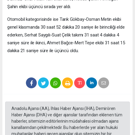
Şahin ekibi üçüncü sırada yer aldı.
Otomobil kategorisinde ise Tarık Gökbay-Osman Metin ekibi
genel klasmanda 30 saat 52 dakika 20 saniye ile birinciliği elde
ederken, Serhat Saygılı-Suat Çelik takımı 31 saat 4 dakika 4
saniye süre ile ikinci, Ahmet Bağce-Mert Tepe ekibi 31 saat 15
dakika 21 saniye süre ile üçüncü oldu.
Anadolu Ajansı (AA), İhlas Haber Ajansı (İHA), Demirören
Haber Ajansı (DHA) ve diğer ajanslar tarafından eklenen tüm
haberler, sitemizin editörlerinin müdahalesi olmadan ajans
kanallarından çekilmektedir. Bu haberlerde yer alan hukuki
muhataplar haberi geçen ajanslar olup sitemizin hiç bir