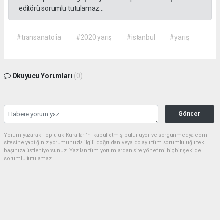
editörü sorumlu tutulamaz...
#transanatolia
#2020 yarış
#istanbul
#yarış
Okuyucu Yorumları
(0)
Gönder
Yorum yazarak Topluluk Kuralları’nı kabul etmiş bulunuyor ve sorgunmedya.com
sitesine yaptığınız yorumunuzla ilgili doğrudan veya dolaylı tüm sorumluluğu tek
başınıza üstleniyorsunuz. Yazılan tüm yorumlardan site yönetimi hiçbir şekilde
sorumlu tutulamaz.
haber paketi
haber scripti
haber yazılımı