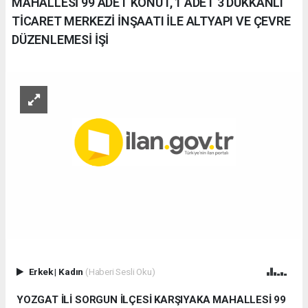
MAHALLESİ 99 ADET KONUT, 1 ADET 3 DÜKKANLI
TİCARET MERKEZİ İNŞAATI İLE ALTYAPI VE ÇEVRE
DÜZENLEMESİ İŞİ
Erkek
|
Kadın
(Haberi Sesli Oku)
YOZGAT İLİ SORGUN İLÇESİ KARŞIYAKA MAHALLESİ 99