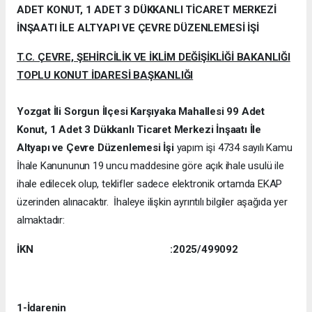
ADET KONUT, 1 ADET 3 DÜKKANLI TİCARET MERKEZİ
İNŞAATI İLE ALTYAPI VE ÇEVRE DÜZENLEMESİ İŞİ
T.C. ÇEVRE, ŞEHİRCİLİK VE İKLİM DEĞİŞİKLİĞİ BAKANLIĞI
TOPLU KONUT İDARESİ BAŞKANLIĞI
Yozgat İli Sorgun İlçesi Karşıyaka Mahallesi 99 Adet
Konut, 1 Adet 3 Dükkanlı Ticaret Merkezi İnşaatı İle
Altyapı ve Çevre Düzenlemesi İşi
yapım işi 4734 sayılı Kamu
İhale Kanununun 19 uncu maddesine göre açık ihale usulü ile
ihale edilecek olup, teklifler sadece elektronik ortamda EKAP
üzerinden alınacaktır. İhaleye ilişkin ayrıntılı bilgiler aşağıda yer
almaktadır:
İKN
:
2025/499092
1-İdarenin