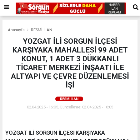
Anasayfa
RESMİ İLAN
YOZGAT İLİ SORGUN İLÇESİ
KARŞIYAKA MAHALLESİ 99 ADET
KONUT, 1 ADET 3 DÜKKANLI
TİCARET MERKEZİ İNŞAATI İLE
ALTYAPI VE ÇEVRE DÜZENLEMESİ
İŞİ
RESMİ İLAN
02.04.2025 - 16:05, Güncelleme: 02.04.2025 - 16:05
YOZGAT İLİ SORGUN İLÇESİ KARŞIYAKA