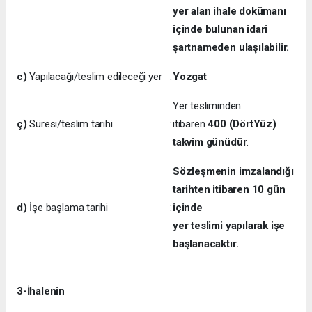
yer alan ihale dokümanı
içinde bulunan idari
şartnameden ulaşılabilir.
c)
Yapılacağı/teslim edileceği yer
:
Yozgat
Yer tesliminden
ç)
Süresi/teslim tarihi
:
itibaren
400 (DörtYüz)
takvim günüdür
.
Sözleşmenin imzalandığı
tarihten itibaren 10 gün
d)
İşe başlama tarihi
:
içinde
yer teslimi yapılarak işe
başlanacaktır.
3-İhalenin