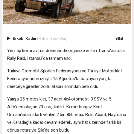
Erkek
|
Kadın
(Haberi Sesli Oku)
Yeni tip koronavirüs döneminde organize edilen TransAnatolia
Rally Raid, İstanbul'da tamamlandı.
Türkiye Otomobil Sporları Federasyonu ve Türkiye Motosiklet
Federasyonunun izniyle 15 Ağustos'ta başlayan yarışta
dereceye girenler zorlu etabın ardından belli oldu.
Yarışa 25 motosiklet, 37 adet 4x4 otomobil, 3 SSV ve 5
ATV’den oluşan 70 araç katıldı. Kemerburgaz Kent
Ormanı’ndan startı verilen 2 bin 850 etap; Bolu Abant, Haymana
ve Karadağ’a kadar devam ederek, aynı hat üzerinde farklı bir
dönüş rotasıyla Şile’de son buldu.