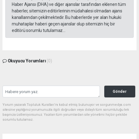
Haber Ajansı (DHA) ve diğer ajanslar tarafından eklenen tüm
haberler, sitemizin editörlerinin müdahalesi olmadan ajans
kanallarından çekilmektedir. Bu haberlerde yer alan hukuki
muhataplar haberi geçen ajanslar olup sitemizin hiç bir
editörü sorumlu tutulamaz...
Okuyucu Yorumları
(0)
Gönder
Yorum yazarak Topluluk Kuralları’nı kabul etmiş bulunuyor ve sorgunmedya.com
sitesine yaptığınız yorumunuzla ilgili doğrudan veya dolaylı tüm sorumluluğu tek
başınıza üstleniyorsunuz. Yazılan tüm yorumlardan site yönetimi hiçbir şekilde
sorumlu tutulamaz.