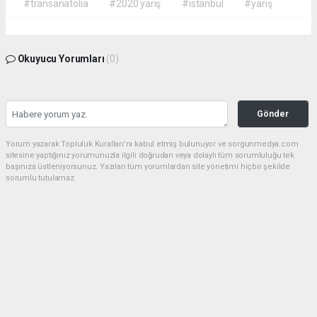
#transanatolia
#2020 yarış
#istanbul
#yarış
Okuyucu Yorumları
(0)
Gönder
Yorum yazarak Topluluk Kuralları’nı kabul etmiş bulunuyor ve sorgunmedya.com
sitesine yaptığınız yorumunuzla ilgili doğrudan veya dolaylı tüm sorumluluğu tek
başınıza üstleniyorsunuz. Yazılan tüm yorumlardan site yönetimi hiçbir şekilde
sorumlu tutulamaz.
haber paketi
haber scripti
haber yazılımı
Tüm hakları saklı tutulmaktadır.Copyright 2026©
Haber Yazılımı:
Web Aksiyon ®