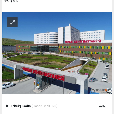
Erkek
|
Kadın
(Haberi Sesli Oku)