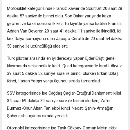
Motosiklet kategorisinde Fransız Xavier de Soultrait 20 saat 28
dakika 57 saniye ile birinci oldu. Son Dakar yarışında kaza
geçiren ve kaza sonrası ilk kez Türkiye’de yarışa katılan Fransız
Adrien Van Beveren 20 saat 41 dakika 11 saniye ile ikinciliği, iki
kez İtalya şampiyonu olan Jacopo Cerutti de 20 saat 54 dakika
50 saniye ile üçüncülüğü elde etti.
Türk pilotlar arasında en iyi dereceyi yapan Ejder Erişti genel
klasmanda sekizincilikte kaldı. Quad kategorisinde İsrafil Akyüz
39 saat 5 dakika 52 saniye süre ile birinci olurken Erkan Uzlaş
ikinci, Hasan Yatgın yarışı üçüncü sırada tamamladı.
SSV kategorisinde ise Çağdaş Çağlar-Ertuğrul Danişment ikilisi
34 saat 59 dakika 39 saniye süre ile birinci olurken, Zafer
Durmaz-Onur Altan Tan ekibi ikinci, Necati Şahin-Armağan
Şahin ekibi üçüncü sırada yer aldı.
Otomobil kategorisinde ise Tarık Gökbay-Osman Metin ekibi