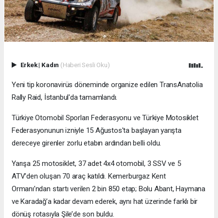
Erkek
|
Kadın
(Haberi Sesli Oku)
Yeni tip koronavirüs döneminde organize edilen TransAnatolia
Rally Raid, İstanbul'da tamamlandı.
Türkiye Otomobil Sporları Federasyonu ve Türkiye Motosiklet
Federasyonunun izniyle 15 Ağustos'ta başlayan yarışta
dereceye girenler zorlu etabın ardından belli oldu.
Yarışa 25 motosiklet, 37 adet 4x4 otomobil, 3 SSV ve 5
ATV’den oluşan 70 araç katıldı. Kemerburgaz Kent
Ormanı’ndan startı verilen 2 bin 850 etap; Bolu Abant, Haymana
ve Karadağ’a kadar devam ederek, aynı hat üzerinde farklı bir
dönüş rotasıyla Şile’de son buldu.