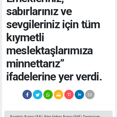
sabırlarınız ve
sevgileriniz için tüm
kıymetli
meslektaşlarımıza
minnettarız”
ifadelerine yer verdi.
Anadolu Ajansı (AA), İhlas Haber Ajansı (İHA), Demirören