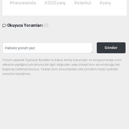
#transanatolia
#2020 yarış
#istanbul
#yarış
Okuyucu Yorumları
(0)
Gönder
Yorum yazarak Topluluk Kuralları’nı kabul etmiş bulunuyor ve sorgunmedya.com
sitesine yaptığınız yorumunuzla ilgili doğrudan veya dolaylı tüm sorumluluğu tek
başınıza üstleniyorsunuz. Yazılan tüm yorumlardan site yönetimi hiçbir şekilde
sorumlu tutulamaz.
haber paketi
haber scripti
haber yazılımı
Tüm hakları saklı tutulmaktadır.Copyright 2026©
Haber Yazılımı:
Web Aksiyon ®