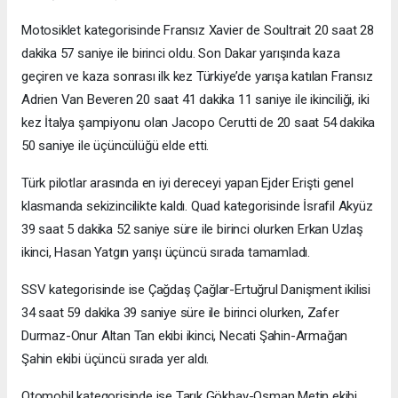
Motosiklet kategorisinde Fransız Xavier de Soultrait 20 saat 28
dakika 57 saniye ile birinci oldu. Son Dakar yarışında kaza
geçiren ve kaza sonrası ilk kez Türkiye’de yarışa katılan Fransız
Adrien Van Beveren 20 saat 41 dakika 11 saniye ile ikinciliği, iki
kez İtalya şampiyonu olan Jacopo Cerutti de 20 saat 54 dakika
50 saniye ile üçüncülüğü elde etti.
Türk pilotlar arasında en iyi dereceyi yapan Ejder Erişti genel
klasmanda sekizincilikte kaldı. Quad kategorisinde İsrafil Akyüz
39 saat 5 dakika 52 saniye süre ile birinci olurken Erkan Uzlaş
ikinci, Hasan Yatgın yarışı üçüncü sırada tamamladı.
SSV kategorisinde ise Çağdaş Çağlar-Ertuğrul Danişment ikilisi
34 saat 59 dakika 39 saniye süre ile birinci olurken, Zafer
Durmaz-Onur Altan Tan ekibi ikinci, Necati Şahin-Armağan
Şahin ekibi üçüncü sırada yer aldı.
Otomobil kategorisinde ise Tarık Gökbay-Osman Metin ekibi