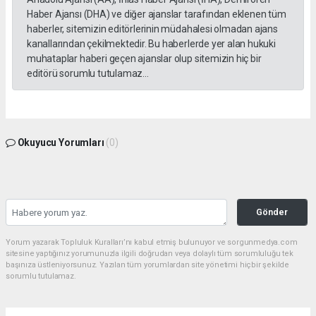
Haber Ajansı (DHA) ve diğer ajanslar tarafından eklenen tüm
haberler, sitemizin editörlerinin müdahalesi olmadan ajans
kanallarından çekilmektedir. Bu haberlerde yer alan hukuki
muhataplar haberi geçen ajanslar olup sitemizin hiç bir
editörü sorumlu tutulamaz...
Okuyucu Yorumları
(0)
Gönder
Yorum yazarak Topluluk Kuralları’nı kabul etmiş bulunuyor ve sorgunmedya.com
sitesine yaptığınız yorumunuzla ilgili doğrudan veya dolaylı tüm sorumluluğu tek
başınıza üstleniyorsunuz. Yazılan tüm yorumlardan site yönetimi hiçbir şekilde
sorumlu tutulamaz.