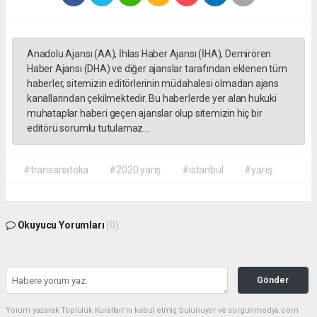
Anadolu Ajansı (AA), İhlas Haber Ajansı (İHA), Demirören
Haber Ajansı (DHA) ve diğer ajanslar tarafından eklenen tüm
haberler, sitemizin editörlerinin müdahalesi olmadan ajans
kanallarından çekilmektedir. Bu haberlerde yer alan hukuki
muhataplar haberi geçen ajanslar olup sitemizin hiç bir
editörü sorumlu tutulamaz...
#transanatolia
#2020 yarış
#istanbul
#yarış
Okuyucu Yorumları
(0)
Gönder
Yorum yazarak Topluluk Kuralları’nı kabul etmiş bulunuyor ve sorgunmedya.com