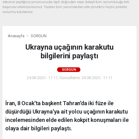
sitesine yaptığınız yorumunuzla ilgili doğrudan veya dolaylı tüm sorumluluğu tek
başınıza üstleniyorsunuz. Yazılan tüm yorumlardan site yönetimi hiçbir şekilde
sorumlu tutulamaz.
Anasayfa
SORGUN
Ukrayna uçağının karakutu
bilgilerini paylaştı
SORGUN
24.08.2020 - 11:11, Güncelleme: 24.08.2020 - 11:11
İran, 8 Ocak'ta başkent Tahran'da iki füze ile
düşürdüğü Ukrayna'ya ait yolcu uçağının karakutu
incelemesinden elde edilen kokpit konuşmaları ile
olaya dair bilgileri paylaştı.