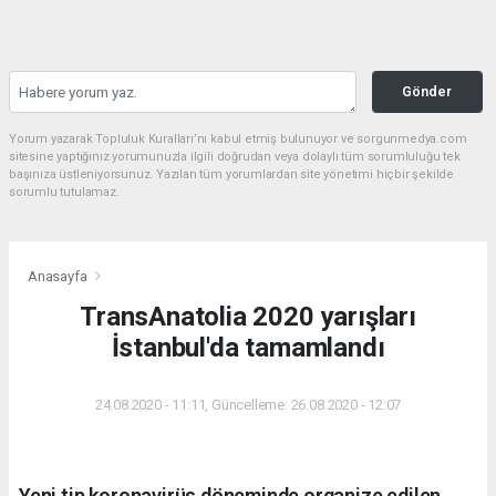
Gönder
Yorum yazarak Topluluk Kuralları’nı kabul etmiş bulunuyor ve sorgunmedya.com
sitesine yaptığınız yorumunuzla ilgili doğrudan veya dolaylı tüm sorumluluğu tek
başınıza üstleniyorsunuz. Yazılan tüm yorumlardan site yönetimi hiçbir şekilde
sorumlu tutulamaz.
Anasayfa
TransAnatolia 2020 yarışları
İstanbul'da tamamlandı
24.08.2020 - 11:11, Güncelleme: 26.08.2020 - 12:07
Yeni tip koronavirüs döneminde organize edilen