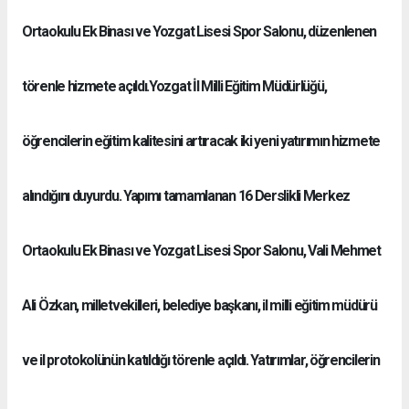
Ortaokulu Ek Binası ve Yozgat Lisesi Spor Salonu, düzenlenen
törenle hizmete açıldı.Yozgat İl Milli Eğitim Müdürlüğü,
öğrencilerin eğitim kalitesini artıracak iki yeni yatırımın hizmete
alındığını duyurdu. Yapımı tamamlanan 16 Derslikli Merkez
Ortaokulu Ek Binası ve Yozgat Lisesi Spor Salonu, Vali Mehmet
Ali Özkan, milletvekilleri, belediye başkanı, il milli eğitim müdürü
ve il protokolünün katıldığı törenle açıldı. Yatırımlar, öğrencilerin