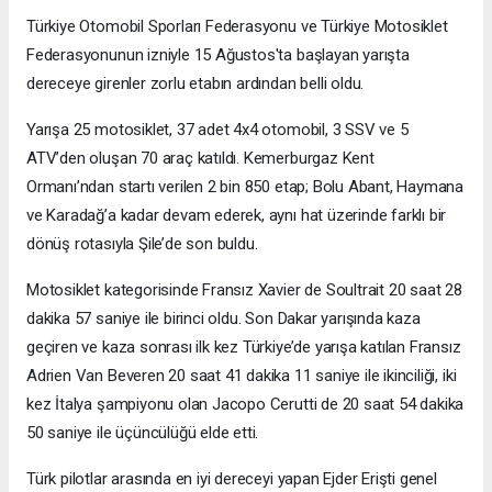
Türkiye Otomobil Sporları Federasyonu ve Türkiye Motosiklet
Federasyonunun izniyle 15 Ağustos'ta başlayan yarışta
dereceye girenler zorlu etabın ardından belli oldu.
Yarışa 25 motosiklet, 37 adet 4x4 otomobil, 3 SSV ve 5
ATV’den oluşan 70 araç katıldı. Kemerburgaz Kent
Ormanı’ndan startı verilen 2 bin 850 etap; Bolu Abant, Haymana
ve Karadağ’a kadar devam ederek, aynı hat üzerinde farklı bir
dönüş rotasıyla Şile’de son buldu.
Motosiklet kategorisinde Fransız Xavier de Soultrait 20 saat 28
dakika 57 saniye ile birinci oldu. Son Dakar yarışında kaza
geçiren ve kaza sonrası ilk kez Türkiye’de yarışa katılan Fransız
Adrien Van Beveren 20 saat 41 dakika 11 saniye ile ikinciliği, iki
kez İtalya şampiyonu olan Jacopo Cerutti de 20 saat 54 dakika
50 saniye ile üçüncülüğü elde etti.
Türk pilotlar arasında en iyi dereceyi yapan Ejder Erişti genel