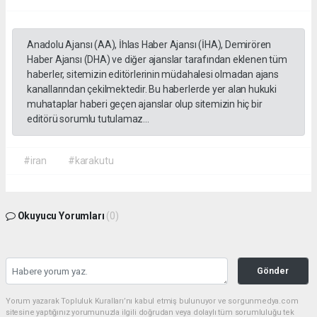
Anadolu Ajansı (AA), İhlas Haber Ajansı (İHA), Demirören
Haber Ajansı (DHA) ve diğer ajanslar tarafından eklenen tüm
haberler, sitemizin editörlerinin müdahalesi olmadan ajans
kanallarından çekilmektedir. Bu haberlerde yer alan hukuki
muhataplar haberi geçen ajanslar olup sitemizin hiç bir
editörü sorumlu tutulamaz...
#iran
#karakutu
Okuyucu Yorumları
(0)
Gönder
Yorum yazarak Topluluk Kuralları’nı kabul etmiş bulunuyor ve sorgunmedya.com
sitesine yaptığınız yorumunuzla ilgili doğrudan veya dolaylı tüm sorumluluğu tek