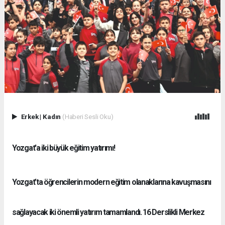
Erkek
|
Kadın
(Haberi Sesli Oku)
Yozgat'a iki büyük eğitim yatırımı!
Yozgat’ta öğrencilerin modern eğitim olanaklarına kavuşmasını
sağlayacak iki önemli yatırım tamamlandı. 16 Derslikli Merkez