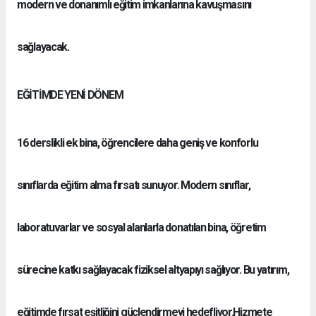
modern ve donanımlı eğitim imkanlarına kavuşmasını
sağlayacak.
EĞİTİMDE YENİ DÖNEM
16 derslikli ek bina, öğrencilere daha geniş ve konforlu
sınıflarda eğitim alma fırsatı sunuyor. Modern sınıflar,
laboratuvarlar ve sosyal alanlarla donatılan bina, öğretim
sürecine katkı sağlayacak fiziksel altyapıyı sağlıyor. Bu yatırım,
eğitimde fırsat eşitliğini güçlendirmeyi hedefliyor.Hizmete