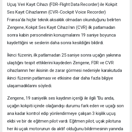
Uçuş Veri Kayıt Cihazı (FDR-Flight Data Recorder) ile Kokpit
Ses Kayıt Cihazlarının (CVR-Cockpit Voice Recorder)
Fransa'da hiçbir teknik aksaklık olmadan okunduğunu belirten
Zengene, Kokpit Ses Kayıt Cihazı'nın (CVR) ilk patlamadan
sonra kabin personelinin konuşmalarını 19 saniye boyunca
kaydettiğini ve seslerin daha sonra kesildiğini bildirdi.
İkinci füzenin, ilk patlamadan 25 saniye sonra uçağın yakınına
ulaştığını tespit ettiklerini kaydeden Zengene, FDR ve CVR
cihazlarının her ikisinin de zarar görmesi nedeniyle karakutuda
ikinci füzenin patlaması ve etkisine dair daha fazla bilgiye
ulaşamadıklarını söyledi.
Zengene, 19 saniyelik ses kaydının içeriği ile ilgili "Bu anda,
uçağın kokpiti içinde olağandışı durumu fark eden ve uçağı son
ana kadar kontrol edip yönlendirmeye çalışan 3 kişilik uçuş
ekibi ve bir de eğitmen pilot vardı. Eğitmen pilot, uçak pilotuna
her iki uçak motorunun da aktif olduğunu bildirmesinin yanında