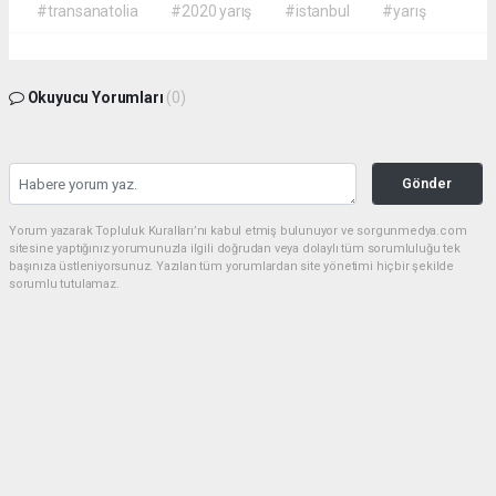
#transanatolia
#2020 yarış
#istanbul
#yarış
Okuyucu Yorumları
(0)
Gönder
Yorum yazarak Topluluk Kuralları’nı kabul etmiş bulunuyor ve sorgunmedya.com
sitesine yaptığınız yorumunuzla ilgili doğrudan veya dolaylı tüm sorumluluğu tek
başınıza üstleniyorsunuz. Yazılan tüm yorumlardan site yönetimi hiçbir şekilde
sorumlu tutulamaz.
haber paketi
haber scripti
haber yazılımı
Tüm hakları saklı tutulmaktadır.Copyright 2026©
Haber Yazılımı:
Web Aksiyon ®