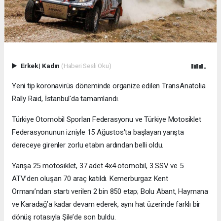
Erkek
|
Kadın
(Haberi Sesli Oku)
Yeni tip koronavirüs döneminde organize edilen TransAnatolia
Rally Raid, İstanbul'da tamamlandı.
Türkiye Otomobil Sporları Federasyonu ve Türkiye Motosiklet
Federasyonunun izniyle 15 Ağustos'ta başlayan yarışta
dereceye girenler zorlu etabın ardından belli oldu.
Yarışa 25 motosiklet, 37 adet 4x4 otomobil, 3 SSV ve 5
ATV’den oluşan 70 araç katıldı. Kemerburgaz Kent
Ormanı’ndan startı verilen 2 bin 850 etap; Bolu Abant, Haymana
ve Karadağ’a kadar devam ederek, aynı hat üzerinde farklı bir
dönüş rotasıyla Şile’de son buldu.