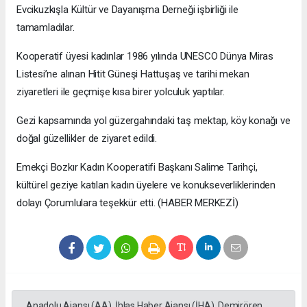
Evcikuzkışla Kültür ve Dayanışma Derneği işbirliği ile
tamamladılar.
Kooperatif üyesi kadınlar 1986 yılında UNESCO Dünya Miras
Listesi’ne alınan Hitit Güneşi Hattuşaş ve tarihi mekan
ziyaretleri ile geçmişe kısa birer yolculuk yaptılar.
Gezi kapsamında yol güzergahındaki taş mektap, köy konağı ve
doğal güzellikler de ziyaret edildi.
Emekçi Bozkır Kadın Kooperatifi Başkanı Salime Tarihçi,
kültürel geziye katılan kadın üyelere ve konukseverliklerinden
dolayı Çorumlulara teşekkür etti. (HABER MERKEZİ)
Anadolu Ajansı (AA), İhlas Haber Ajansı (İHA), Demirören