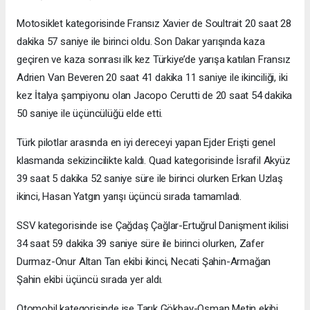
Motosiklet kategorisinde Fransız Xavier de Soultrait 20 saat 28
dakika 57 saniye ile birinci oldu. Son Dakar yarışında kaza
geçiren ve kaza sonrası ilk kez Türkiye’de yarışa katılan Fransız
Adrien Van Beveren 20 saat 41 dakika 11 saniye ile ikinciliği, iki
kez İtalya şampiyonu olan Jacopo Cerutti de 20 saat 54 dakika
50 saniye ile üçüncülüğü elde etti.
Türk pilotlar arasında en iyi dereceyi yapan Ejder Erişti genel
klasmanda sekizincilikte kaldı. Quad kategorisinde İsrafil Akyüz
39 saat 5 dakika 52 saniye süre ile birinci olurken Erkan Uzlaş
ikinci, Hasan Yatgın yarışı üçüncü sırada tamamladı.
SSV kategorisinde ise Çağdaş Çağlar-Ertuğrul Danişment ikilisi
34 saat 59 dakika 39 saniye süre ile birinci olurken, Zafer
Durmaz-Onur Altan Tan ekibi ikinci, Necati Şahin-Armağan
Şahin ekibi üçüncü sırada yer aldı.
Otomobil kategorisinde ise Tarık Gökbay-Osman Metin ekibi