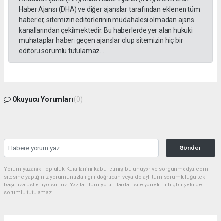
Haber Ajansı (DHA) ve diğer ajanslar tarafından eklenen tüm
haberler, sitemizin editörlerinin müdahalesi olmadan ajans
kanallarından çekilmektedir. Bu haberlerde yer alan hukuki
muhataplar haberi geçen ajanslar olup sitemizin hiç bir
editörü sorumlu tutulamaz...
Okuyucu Yorumları
(0)
Gönder
Yorum yazarak Topluluk Kuralları’nı kabul etmiş bulunuyor ve sorgunmedya.com
sitesine yaptığınız yorumunuzla ilgili doğrudan veya dolaylı tüm sorumluluğu tek
başınıza üstleniyorsunuz. Yazılan tüm yorumlardan site yönetimi hiçbir şekilde
sorumlu tutulamaz.