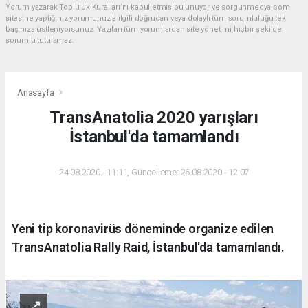
Yorum yazarak Topluluk Kuralları’nı kabul etmiş bulunuyor ve sorgunmedya.com
sitesine yaptığınız yorumunuzla ilgili doğrudan veya dolaylı tüm sorumluluğu tek
başınıza üstleniyorsunuz. Yazılan tüm yorumlardan site yönetimi hiçbir şekilde
sorumlu tutulamaz.
Anasayfa
TransAnatolia 2020 yarışları
İstanbul'da tamamlandı
24.08.2020 - 11:11, Güncelleme: 26.08.2020 - 12:07
Yeni tip koronavirüs döneminde organize edilen
TransAnatolia Rally Raid, İstanbul'da tamamlandı.