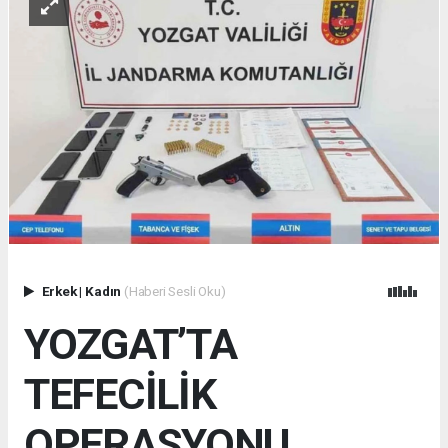
Erkek
|
Kadın
(Haberi Sesli Oku)
YOZGAT’TA
TEFECİLİK
OPERASYONU