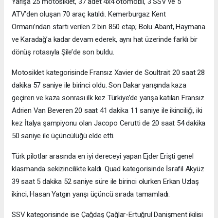
Yarışa 25 motosiklet, 37 adet 4x4 otomobil, 3 SSV ve 5
ATV’den oluşan 70 araç katıldı. Kemerburgaz Kent
Ormanı’ndan startı verilen 2 bin 850 etap; Bolu Abant, Haymana
ve Karadağ’a kadar devam ederek, aynı hat üzerinde farklı bir
dönüş rotasıyla Şile’de son buldu.
Motosiklet kategorisinde Fransız Xavier de Soultrait 20 saat 28
dakika 57 saniye ile birinci oldu. Son Dakar yarışında kaza
geçiren ve kaza sonrası ilk kez Türkiye’de yarışa katılan Fransız
Adrien Van Beveren 20 saat 41 dakika 11 saniye ile ikinciliği, iki
kez İtalya şampiyonu olan Jacopo Cerutti de 20 saat 54 dakika
50 saniye ile üçüncülüğü elde etti.
Türk pilotlar arasında en iyi dereceyi yapan Ejder Erişti genel
klasmanda sekizincilikte kaldı. Quad kategorisinde İsrafil Akyüz
39 saat 5 dakika 52 saniye süre ile birinci olurken Erkan Uzlaş
ikinci, Hasan Yatgın yarışı üçüncü sırada tamamladı.
SSV kategorisinde ise Çağdaş Çağlar-Ertuğrul Danişment ikilisi