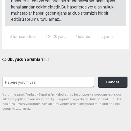
haberler, sitemizin editörlerinin müdahalesi olmadan ajans
kanallarından çekilmektedir. Bu haberlerde yer alan hukuki
muhataplar haberi geçen ajanslar olup sitemizin hiç bir
editörü sorumlu tutulamaz...
#transanatolia
#2020 yarış
#istanbul
#yarış
Okuyucu Yorumları
(0)
Gönder
Yorum yazarak Topluluk Kuralları’nı kabul etmiş bulunuyor ve sorgunmedya.com
sitesine yaptığınız yorumunuzla ilgili doğrudan veya dolaylı tüm sorumluluğu tek
başınıza üstleniyorsunuz. Yazılan tüm yorumlardan site yönetimi hiçbir şekilde
sorumlu tutulamaz.