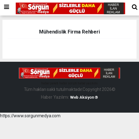
Mühendislik Firma Rehberi
haber paketi
haber scripti
haber yazılımı
Tüm hakları saklı tutulmaktadır.Copyright 2026©
Haber Yazılımı:
Web Aksiyon ®
https://www.sorgunmedya.com