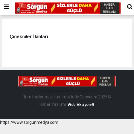
Çicekciler İlanları
haber paketi
haber scripti
haber yazılımı
Tüm hakları saklı tutulmaktadır.Copyright 2026©
Haber Yazılımı:
Web Aksiyon ®
https://www.sorgunmedya.com