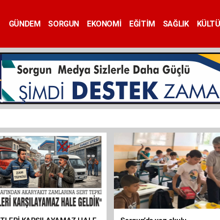
GÜNDEM
SORGUN
EKONOMİ
EĞİTİM
SAĞLIK
KÜLT