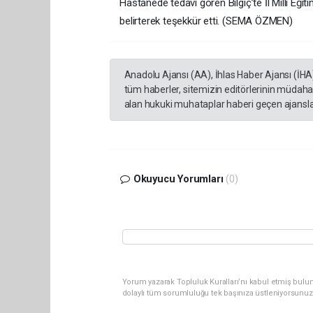
Hastanede tedavi gören Bilgiç’te İl Milli Eği
belirterek teşekkür etti. (SEMA ÖZMEN)
Anadolu Ajansı (AA), İhlas Haber Ajansı (İHA
tüm haberler, sitemizin editörlerinin müdaha
alan hukuki muhataplar haberi geçen ajanslar
Okuyucu Yorumları
(0)
Yorum yazarak Topluluk Kuralları’nı kabul etmiş bulu
dolaylı tüm sorumluluğu tek başınıza üstleniyorsunuz