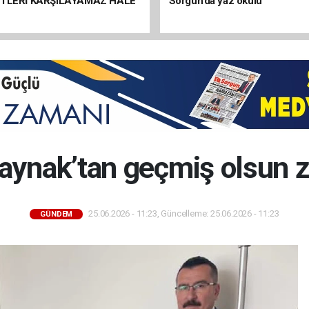
ETLERİ KARŞILAYAMAZ HALE
Sorgun’da yaz okulu
aynak’tan geçmiş olsun z
25.06.2026 - 11:23, Güncelleme: 25.06.2026 - 11:23
GÜNDEM