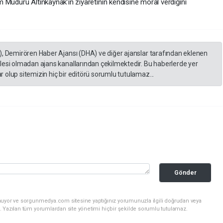
tim Müdürü Altınkaynak’ın ziyaretinin kendisine moral verdiğini
), Demirören Haber Ajansı (DHA) ve diğer ajanslar tarafından eklenen
lesi olmadan ajans kanallarından çekilmektedir. Bu haberlerde yer
 olup sitemizin hiç bir editörü sorumlu tutulamaz...
Gönder
nuyor ve sorgunmedya.com sitesine yaptığınız yorumunuzla ilgili doğrudan veya
. Yazılan tüm yorumlardan site yönetimi hiçbir şekilde sorumlu tutulamaz.