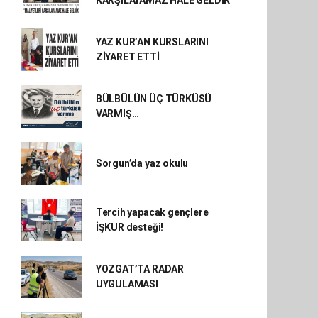
KARŞILAYAMAZ HALE GELDİK"
YAZ KUR’AN KURSLARINI
ZİYARET ETTİ
BÜLBÜLÜN ÜÇ TÜRKÜSÜ
VARMIŞ…
Sorgun’da yaz okulu
Tercih yapacak gençlere
İŞKUR desteği!
YOZGAT’TA RADAR
UYGULAMASI