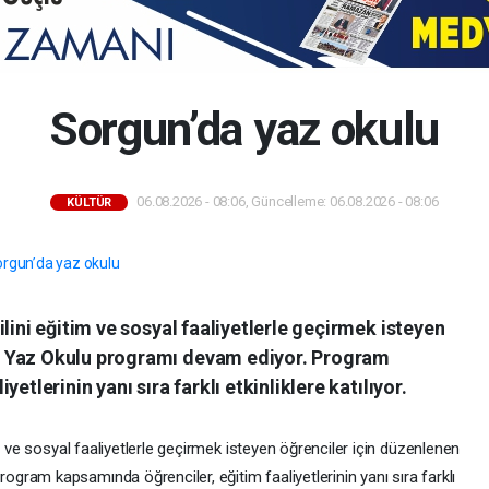
Sorgun’da yaz okulu
06.08.2026 - 08:06, Güncelleme: 06.08.2026 - 08:06
KÜLTÜR
lini eğitim ve sosyal faaliyetlerle geçirmek isteyen
A Yaz Okulu programı devam ediyor. Program
etlerinin yanı sıra farklı etkinliklere katılıyor.
m ve sosyal faaliyetlerle geçirmek isteyen öğrenciler için düzenlenen
ram kapsamında öğrenciler, eğitim faaliyetlerinin yanı sıra farklı