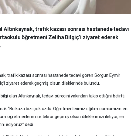
il Altınkaynak, trafik kazası sonrası hastanede tedavi
aokulu öğretmeni Zeliha Bilgiç’i ziyaret ederek
.
ynak, trafik kazası sonrası hastanede tedavi gören Sorgun Eymir
ç’i ziyaret ederek geçmiş olsun dileklerinde bulundu.
ilgi alan Altınkaynak, tedavi sürecini yakından takip ettiğini belirtti.
nkaynak “Bu kaza bizi çok üzdü. Öğretmenlerimiz eğitim camiamızın en
tüm öğretmenlerimize tekrar geçmiş olsun dileklerimizi iletiyor, en
ni ediyoruz” dedi.