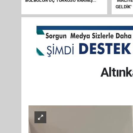
BÜLBÜLÜN ÜÇ TÜRKÜSÜ VARMIŞ…
“MALİY
GELDİK"
Altınk