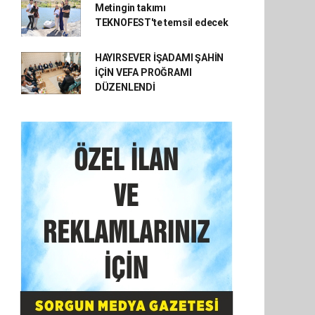
Metingin takımı
TEKNOFEST'te temsil edecek
HAYIRSEVER İŞADAMI ŞAHİN
İÇİN VEFA PROĞRAMI
DÜZENLENDİ