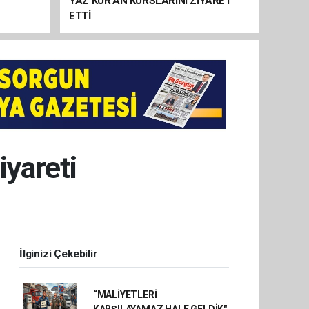
YAZ KUR’AN KURSLARINI ZİYARET
ETTİ
iyareti
İlginizi Çekebilir
“MALİYETLERİ