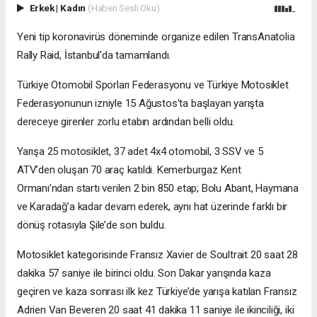
Erkek
|
Kadın
(Haberi Sesli Oku)
Yeni tip koronavirüs döneminde organize edilen TransAnatolia
Rally Raid, İstanbul'da tamamlandı.
Türkiye Otomobil Sporları Federasyonu ve Türkiye Motosiklet
Federasyonunun izniyle 15 Ağustos'ta başlayan yarışta
dereceye girenler zorlu etabın ardından belli oldu.
Yarışa 25 motosiklet, 37 adet 4x4 otomobil, 3 SSV ve 5
ATV’den oluşan 70 araç katıldı. Kemerburgaz Kent
Ormanı’ndan startı verilen 2 bin 850 etap; Bolu Abant, Haymana
ve Karadağ’a kadar devam ederek, aynı hat üzerinde farklı bir
dönüş rotasıyla Şile’de son buldu.
Motosiklet kategorisinde Fransız Xavier de Soultrait 20 saat 28
dakika 57 saniye ile birinci oldu. Son Dakar yarışında kaza
geçiren ve kaza sonrası ilk kez Türkiye’de yarışa katılan Fransız
Adrien Van Beveren 20 saat 41 dakika 11 saniye ile ikinciliği, iki