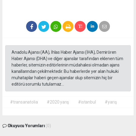
Anadolu Ajansı (AA), İhlas Haber Ajansı (İHA), Demirören
Haber Ajansı (DHA) ve diğer ajanslar tarafından eklenen tüm
haberler, sitemizin editörlerinin müdahalesi olmadan ajans
kanallarından çekilmektedir. Bu haberlerde yer alan hukuki
muhataplar haberi geçen ajanslar olup sitemizin hiç bir
editörü sorumlu tutulamaz...
#transanatolia
#2020 yarış
#istanbul
#yarış
Okuyucu Yorumları
(0)