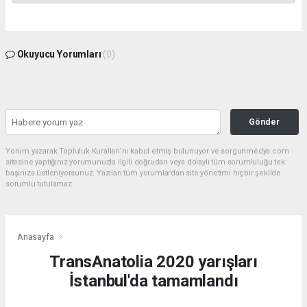
Okuyucu Yorumları
(0)
Gönder
Yorum yazarak Topluluk Kuralları’nı kabul etmiş bulunuyor ve sorgunmedya.com
sitesine yaptığınız yorumunuzla ilgili doğrudan veya dolaylı tüm sorumluluğu tek
başınıza üstleniyorsunuz. Yazılan tüm yorumlardan site yönetimi hiçbir şekilde
sorumlu tutulamaz.
Anasayfa
TransAnatolia 2020 yarışları
İstanbul'da tamamlandı