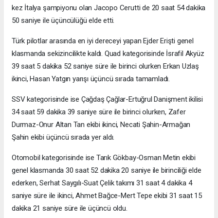
kez İtalya şampiyonu olan Jacopo Cerutti de 20 saat 54 dakika
50 saniye ile üçüncülüğü elde etti.
Türk pilotlar arasında en iyi dereceyi yapan Ejder Erişti genel
klasmanda sekizincilikte kaldı. Quad kategorisinde İsrafil Akyüz
39 saat 5 dakika 52 saniye süre ile birinci olurken Erkan Uzlaş
ikinci, Hasan Yatgın yarışı üçüncü sırada tamamladı.
SSV kategorisinde ise Çağdaş Çağlar-Ertuğrul Danişment ikilisi
34 saat 59 dakika 39 saniye süre ile birinci olurken, Zafer
Durmaz-Onur Altan Tan ekibi ikinci, Necati Şahin-Armağan
Şahin ekibi üçüncü sırada yer aldı.
Otomobil kategorisinde ise Tarık Gökbay-Osman Metin ekibi
genel klasmanda 30 saat 52 dakika 20 saniye ile birinciliği elde
ederken, Serhat Saygılı-Suat Çelik takımı 31 saat 4 dakika 4
saniye süre ile ikinci, Ahmet Bağce-Mert Tepe ekibi 31 saat 15
dakika 21 saniye süre ile üçüncü oldu.