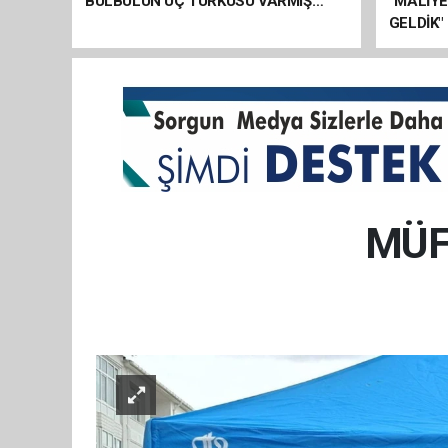
BÜLBÜLÜN ÜÇ TÜRKÜSÜ VARMIŞ…
“MALİY
GELDİK"
MÜF