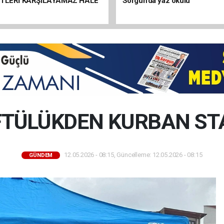
ETLERİ KARŞILAYAMAZ HALE
Sorgun’da yaz okulu
TÜLÜKDEN KURBAN ST
12.05.2026 - 08:15, Güncelleme: 12.05.2026 - 08:15
GÜNDEM