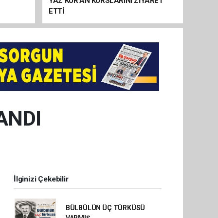
YAZ KUR’AN KURSLARINI ZİYARET
ETTİ
ANDI
İlginizi Çekebilir
BÜLBÜLÜN ÜÇ TÜRKÜSÜ