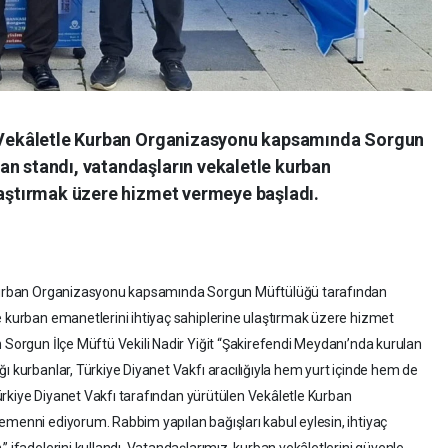
ın Vekâletle Kurban Organizasyonu kapsamında Sorgun
an standı, vatandaşların vekaletle kurban
ulaştırmak üzere hizmet vermeye başladı.
e Kurban Organizasyonu kapsamında Sorgun Müftülüğü tarafından
e kurban emanetlerini ihtiyaç sahiplerine ulaştırmak üzere hizmet
n Sorgun İlçe Müftü Vekili Nadir Yiğit “Şakirefendi Meydanı’nda kurulan
ı kurbanlar, Türkiye Diyanet Vakfı aracılığıyla hem yurt içinde hem de
 Türkiye Diyanet Vakfı tarafından yürütülen Vekâletle Kurban
emenni ediyorum. Rabbim yapılan bağışları kabul eylesin, ihtiyaç
” ifadelerini kullandı. Vatandaşlarımız, kurban vekâletlerini güvenle