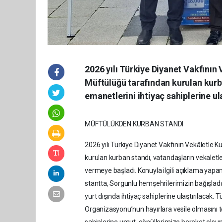
2026 yılı Türkiye Diyanet Vakfın
Müftülüğü tarafından kurulan kurb
emanetlerini ihtiyaç sahiplerine 
MÜFTÜLÜKDEN KURBAN STANDI
2026 yılı Türkiye Diyanet Vakfının Vekâletl
kurulan kurban standı, vatandaşların vekaletl
vermeye başladı. Konuyla ilgili açıklama yapa
stantta, Sorgunlu hemşehrilerimizin bağışladığ
yurt dışında ihtiyaç sahiplerine ulaştırılacak.
Organizasyonu’nun hayırlara vesile olmasını t
sahiplerine umut, gönüllerimize bereket olsun.