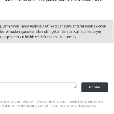
), Demirören Haber Ajansı (DHA) ve diğer ajanslar tarafından eklenen
lesi olmadan ajans kanallarından çekilmektedir. Bu haberlerde yer
 olup sitemizin hiç bir editörü sorumlu tutulamaz...
Gönder
nuyor ve sorgunmedya.com sitesine yaptığınız yorumunuzla ilgili doğrudan veya
. Yazılan tüm yorumlardan site yönetimi hiçbir şekilde sorumlu tutulamaz.