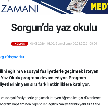
Sorgun’da yaz okulu
06.08.2026 - 08:06, Güncelleme: 06.08.2026 - 08:06
KÜLTÜR
lini eğitim ve sosyal faaliyetlerle geçirmek isteyen
A Yaz Okulu programı devam ediyor. Program
etlerinin yanı sıra farklı etkinliklere katılıyor.
m ve sosyal faaliyetlerle geçirmek isteyen öğrenciler için düzenlenen
ram kapsamında öğrenciler, eğitim faaliyetlerinin yanı sıra farklı