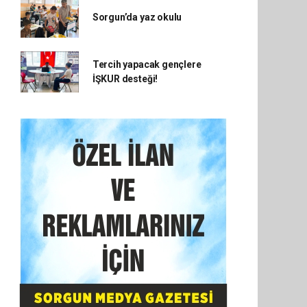
Sorgun’da yaz okulu
Tercih yapacak gençlere
İŞKUR desteği!