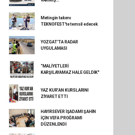
VARMIŞ…
Metingin takımı
TEKNOFEST'te temsil edecek
YOZGAT’TA RADAR
UYGULAMASI
“MALİYETLERİ
KARŞILAYAMAZ HALE GELDİK"
YAZ KUR’AN KURSLARINI
ZİYARET ETTİ
HAYIRSEVER İŞADAMI ŞAHİN
İÇİN VEFA PROĞRAMI
DÜZENLENDİ